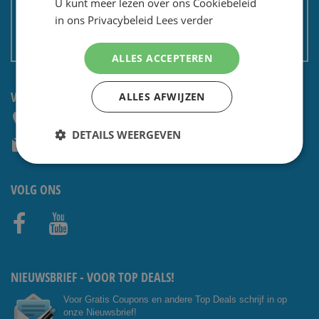
U kunt meer lezen over ons Cookiebeleid
Privacy en security
in ons Privacybeleid
Lees verder
Algemene voorwaarden
Non EU: Belasting / douane
ALLES ACCEPTEREN
VRAGEN? NEEM CONTACT OP:
ALLES AFWIJZEN
+31 (0) 85 4014476
DETAILS WEERGEVEN
service@shavesavings.com
VOLG ONS
Facebo
Youtub
ok
e
NIEUWSBRIEF - VOOR TOP DEALS!
Voor Gratis Coupons en andere Top Deals schrijf in op
onze Nieuwsbrief!