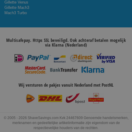
Gillette Venus
Gillette Mach3
Mach3 Turbo
Multisafepay. Https SSL beveiligd. Ook achteraf betalen mogelijk
via Klarna (Nederland)
Wij versturen de pakjes vanuit Nederland met PostNL
© 2005 - 2026 ShaveSavings.com Kvk 24467609 Genoemde handelsmerken,
merknamen en gedeeltelijke artikelinformatie zijn eigendom van de
respectievelijke houders van de rechten.