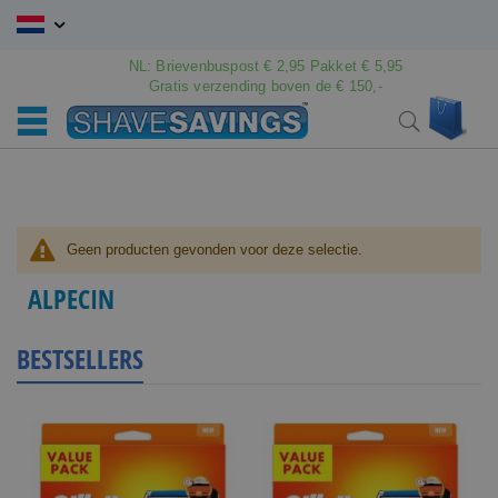
Ga
naar
de
NL: Brievenbuspost € 2,95 Pakket € 5,95
inhoud
Gratis verzending boven de € 150,-
Wink
Search
Geen producten gevonden voor deze selectie.
ALPECIN
BESTSELLERS