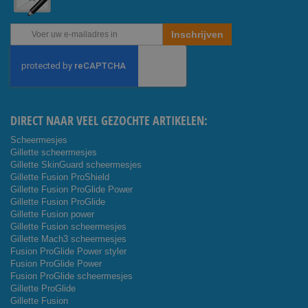
Abonneer
Inschrijven
u
op
onze
nieuwsbrief
DIRECT NAAR VEEL GEZOCHTE ARTIKELEN:
Scheermesjes
Gillette scheermesjes
Gillette SkinGuard scheermesjes
Gillette Fusion ProShield
Gillette Fusion ProGlide Power
Gillette Fusion ProGlide
Gillette Fusion power
Gillette Fusion scheermesjes
Gillette Mach3 scheermesjes
Fusion ProGlide Power styler
Fusion ProGlide Power
Fusion ProGlide scheermesjes
Gillette ProGlide
Gillette Fusion