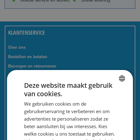
Goede service en advies.
Snelle levering.
KLANTENSERVICE
Over ons
Bestellen en betalen
Bezorgen en retourneren
Tevredenheidsgarantie
Deze website maakt gebruik
Kadoservice
van cookies.
Bedrijven / zakelijk
DUTCH
We gebruiken cookies om de
Meest gestelde vragen
ENGLISH
gebruikerservaring te verbeteren en om
Contactformulier
advertenties te personaliseren zodat ze
Spaarkaart
beter aansluiten bij uw interesses. Kies
Nieuwsbrief
welke cookies u ons toestaat te gebruiken.