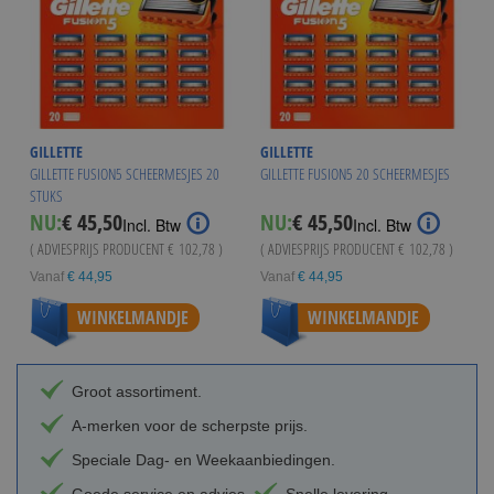
GILLETTE
GILLETTE
GILLETTE FUSION5 SCHEERMESJES 20
GILLETTE FUSION5 20 SCHEERMESJES
STUKS
NU:
€ 45,50
NU:
€ 45,50
Incl. Btw
Incl. Btw
( ADVIESPRIJS PRODUCENT
€ 102,78
)
( ADVIESPRIJS PRODUCENT
€ 102,78
)
Vanaf
€ 44,95
Vanaf
€ 44,95
WINKELMANDJE
WINKELMANDJE
Groot assortiment.
A-merken voor de scherpste prijs.
Speciale Dag- en Weekaanbiedingen.