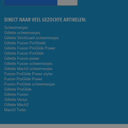
nieuwsbrief
DIRECT NAAR VEEL GEZOCHTE ARTIKELEN:
Scheermesjes
Gillette scheermesjes
Gillette SkinGuard scheermesjes
Gillette Fusion ProShield
Gillette Fusion ProGlide Power
Gillette Fusion ProGlide
Gillette Fusion power
Gillette Fusion scheermesjes
Gillette Mach3 scheermesjes
Fusion ProGlide Power styler
Fusion ProGlide Power
Fusion ProGlide scheermesjes
Gillette ProGlide
Gillette Fusion
Gillette Venus
Gillette Mach3
Mach3 Turbo