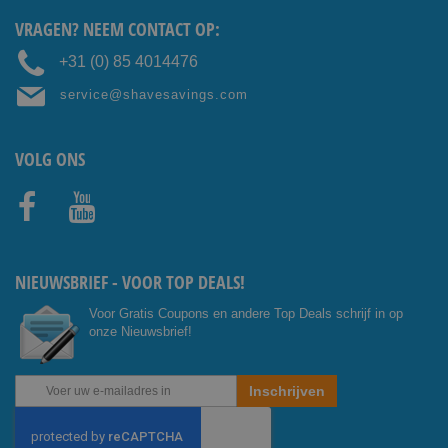
VRAGEN? NEEM CONTACT OP:
+31 (0) 85 4014476
service@shavesavings.com
VOLG ONS
Facebo
Youtub
ok
e
NIEUWSBRIEF - VOOR TOP DEALS!
Voor Gratis Coupons en andere Top Deals schrijf in op
onze Nieuwsbrief!
Abonneer
Inschrijven
u
op
onze