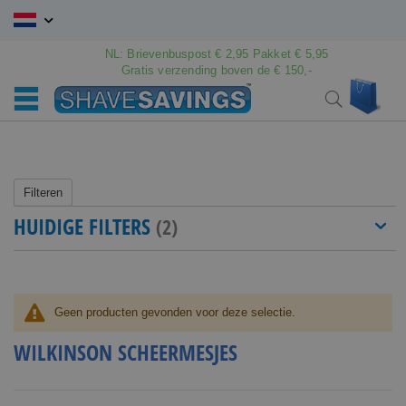
Ga
naar
de
NL: Brievenbuspost € 2,95 Pakket € 5,95
inhoud
Gratis verzending boven de € 150,-
Wink
Search
Filteren
HUIDIGE FILTERS
Geen producten gevonden voor deze selectie.
WILKINSON SCHEERMESJES