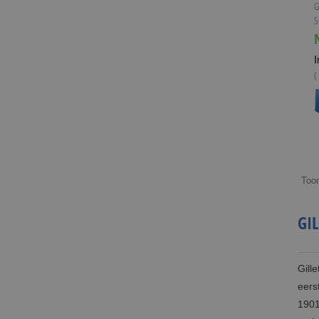
G
S
I
(
Too
GI
Gill
eers
1901