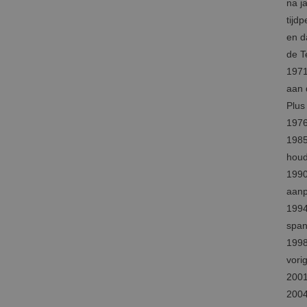
na j
tijd
en d
de T
1971
aan 
Plus
1976
1985
houde
1990
aanp
1994
span
1998
vori
2001
2004