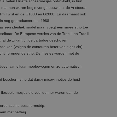
n al velen Gillette scheermesjes ontwikkeld, in hun
or mannen waren begin vorige eeuw o.a. de Aristocrat
Slim Twist en de G1000 en G2000) En daarnaast ook
lfs nog geproduceerd tot 1988.
 was een identiek model maar voegt een smeerstrip toe
elbaar. De Europese versies van de Trac II en Trac II
naf de zijkant uit de cartridge geschoven.
nde kop (volgen de contouren beter van 't gezicht)
ochtinbrengende strip. De mesjes worden met de
vidueel van elkaar meebewegen en zo automatisch
rd beschermstrip dat d.m.v micovinnetjes de huid
flexibele mesjes die veel dunner waren dan de
terde zachte beschermstrip.
em met batterij.