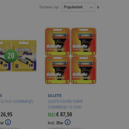
Sorteer op:
Van
hoog
naar
laag
sorteren
TE
GILLETTE
E G2 PLUS SCHEERMESJES
GILLETTE FUSION5 POWER
SCHEERMESJES 32 STUKS
 26,95
€ 87,50
NU:
ecial
Special
ice
Price
tw
Incl. Btw