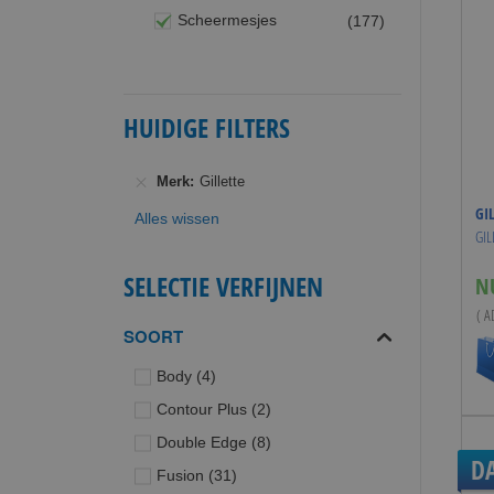
producten
Scheermesjes
177
HUIDIGE FILTERS
Merk
Gillette
GI
Alles wissen
GIL
SELECTIE VERFIJNEN
N
( A
SOORT
producten
Body
4
producten
Contour Plus
2
producten
Double Edge
8
D
producten
Fusion
31