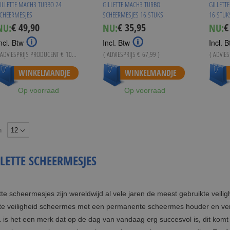
ILLETTE MACH3 TURBO 24
GILLETTE MACH3 TURBO
GILLETT
CHEERMESJES
SCHEERMESJES 16 STUKS
16 STUK
€ 49,90
€ 35,95
€
NU:
NU:
NU:
Special
Sp
Price
Pr
ncl. Btw
Incl. Btw
Incl. B
 ADVIESPRIJS PRODUCENT
€ 101,99
)
( ADVIESPRIJS
€ 67,99
)
( ADVIE
WINKELMANDJE
WINKELMANDJE
Op voorraad
Op voorraad
n
LLETTE SCHEERMESJES
ette scheermesjes zijn wereldwijd al vele jaren de meest gebruikte veiligh
te veiligheid scheermes met een permanente scheermes houder en verwi
 is het een merk dat op de dag van vandaag erg succesvol is, dit komt