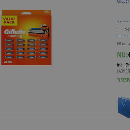
GILLE
No
Of tot 
NU:
Incl. B
( ADVIE
Vanaf
€
*(BESP