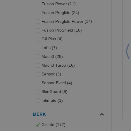
producten
Fusion Power
11
producten
Fusion Proglide
24
producten
Fusion Proglide Power
14
producten
Fusion ProShield
10
producten
GII Plus
4
producten
Labs
7
producten
Mach3
28
producten
Mach3 Turbo
16
producten
Sensor
3
producten
Sensor Excel
4
producten
SkinGuard
9
product
Intimate
1
MERK
producten
Gillette
177