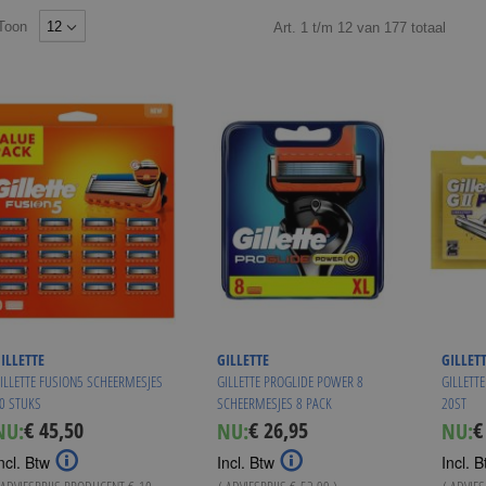
Toon
Art.
1
t/m
12
van
177
totaal
ILLETTE
GILLETTE
GILLET
ILLETTE FUSION5 SCHEERMESJES
GILLETTE PROGLIDE POWER 8
GILLETT
0 STUKS
SCHEERMESJES 8 PACK
20ST
€ 45,50
€ 26,95
€
NU:
NU:
NU:
Special
Sp
Price
Pr
ncl. Btw
Incl. Btw
Incl. B