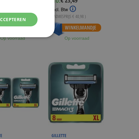
 74,95
€ 23,49
NU:
ice
Price
tw
Incl. Btw
SPRIJS
€ 151,96
)
( ADVIESPRIJS
€ 40,98
)
ACCEPTEREN
WINKELMANDJE
WINKELMANDJE
Op voorraad
Op voorraad
TE
GILLETTE