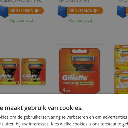
 ADVIESPRIJS PRODUCENT
€ 102,78
)
( ADVIESPRIJS
€ 52,99
)
( ADVIE
anaf
€ 44,95
Vanaf
€ 25,94
WINKELMANDJE
WINKELMANDJE
Op voorraad
Op voorraad
e maakt gebruik van cookies.
ILLETTE
GILLETTE
GILLET
ILLETTE FUSION5 POWER
GILLETTE FUSION5 POWER
GILLETT
kies om de gebruikerservaring te verbeteren en om advertenties 
CHEERMESJES 16 STUKS
SCHEERMESJES 4 STUKS
SCHEERM
nsluiten bij uw interesses. Kies welke cookies u ons toestaat te g
Special
Special
Sp