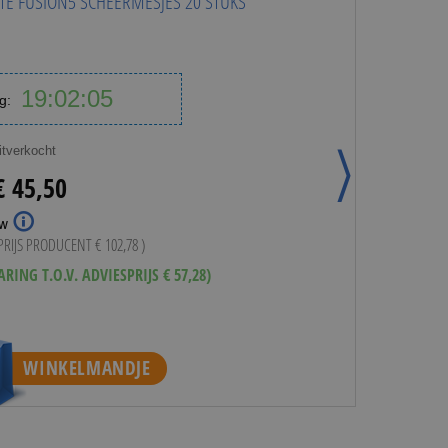
TTE FUSION5 SCHEERMESJES 20 STUKS
19
02
04
g:
Uren
Minuten
Seconden
uitverkocht
€ 45,50
tw
SPRIJS PRODUCENT
€ 102,78
)
 44,95
ARING T.O.V. ADVIESPRIJS € 57,28)
WINKELMANDJE