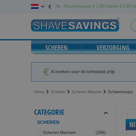
Ga
NL: Brievenbuspost € 2,95 Pakket € 5,95 Gr
€
naar
de
inhoud
SCHEREN
VERZORGING
A-merken voor de scherpste prijs
Home
Scheren
Scheren Mannen
Scheermesjes
CATEGORIE
SCHEREN
N
producten
Scheren Mannen
286