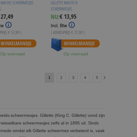
E MACH3 SCHEERMESJES
GILLETTE MACH3 8
S
SCHEERMESJES
 27,49
€ 13,95
NU:
ecial
Special
ice
Price
tw
Incl. Btw
SPRIJS
€ 53,99
)
( ADVIESPRIJS
€ 27,00
)
WINKELMANDJE
WINKELMANDJE
Op voorraad
Op voorraad
Pagina
U lees momenteel pagina
Pagina
Pagina
Pagina
Pagina
1
2
3
4
5
Pagina
Volgende
eids-scheermesjes. Gillette (King C. Gillette) vond zijn
sselbare scheermesjes zelfs al in 1895 uit. Sinds
 mede omdat elk Gillette scheermes verbeterd is, vaak