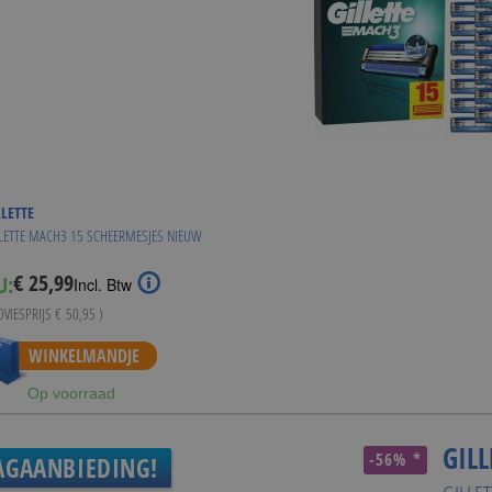
LLETTE
LETTE MACH3 15 SCHEERMESJES NIEUW
€ 25,99
U:
Special
Incl. Btw
Price
DVIESPRIJS
€ 50,95
)
WINKELMANDJE
Op voorraad
GILL
-56% *
AGAANBIEDING!