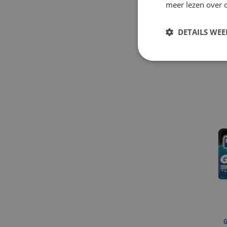
meer lezen over o
I
(
DETAILS WE
G