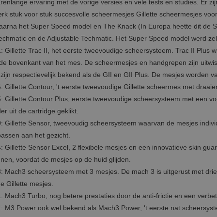
arenlange ervaring met de vorige versies en vele tests en studies. Er zij
perk stuk voor stuk succesvolle scheermesjes Gillette scheermesjes vo
aarna het Super Speed model en The Knack (In Europa heette dit de 
echmatic en de Adjustable Techmatic. Het Super Speed model werd ze
: Gillette Trac II, het eerste tweevoudige scheersysteem. Trac II Plus
de bovenkant van het mes. De scheermesjes en handgrepen zijn uitwiss
 zijn respectievelijk bekend als de GII en GII Plus. De mesjes worden va
: Gillette Contour, 't eerste tweevoudige Gillette scheermes met draaie
: Gillette Contour Plus, eerste tweevoudige scheersysteem met een v
r uit de cartridge geklikt.
: Gillette Sensor, tweevoudig scheersysteem waarvan de mesjes indi
assen aan het gezicht.
: Gillette Sensor Excel, 2 flexibele mesjes en een innovatieve skin gua
nen, voordat de mesjes op de huid glijden.
: Mach3 scheersysteem met 3 mesjes. De mach 3 is uitgerust met drie 
ge Gillette mesjes.
: Mach3 Turbo, nog betere prestaties door de anti-frictie en een verbe
: M3 Power ook wel bekend als Mach3 Power, 't eerste nat scheersyste