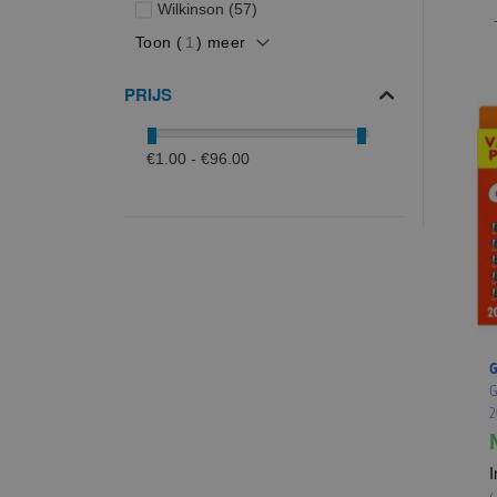
producten
Wilkinson
57
Toon (
1
) meer
PRIJS
€1.00 - €96.00
G
G
2
I