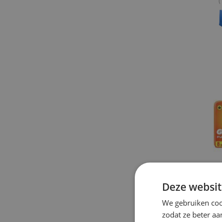
(
V
Deze websit
G
G
We gebruiken coo
S
zodat ze beter aa