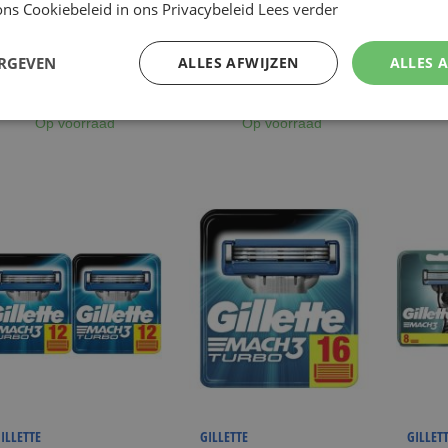
€ 43,95
€ 12,49
€
NU:
NU:
NU:
ns Cookiebeleid in ons Privacybeleid
Lees verder
Price
Price
Pr
ncl. Btw
Incl. Btw
Incl. B
 ADVIESPRIJS
€ 81,99
)
( ADVIESPRIJS
€ 20,99
)
( ADVIE
ERGEVEN
ALLES AFWIJZEN
ALLES 
WINKELMANDJE
WINKELMANDJE
Op voorraad
Op voorraad
ILLETTE
GILLETTE
GILLET