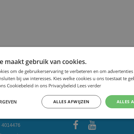
e maakt gebruik van cookies.
kies om de gebruikerservaring te verbeteren en om advertenties 
nsluiten bij uw interesses. Kies welke cookies u ons toestaat te g
cherpste prijs.
Speciale Dag- en Weekaanbiedingen.
ns Cookiebeleid in ons Privacybeleid
Lees verder
ERGEVEN
ALLES AFWIJZEN
ALLES 
CONTACT OP:
VOLG ONS
5 4014476
Facebo
Youtub