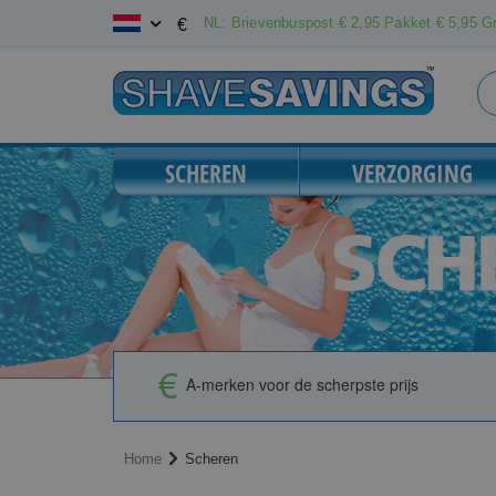
Ga
NL: Brievenbuspost € 2,95 Pakket € 5,95 Gr
€
naar
de
inhoud
SCHEREN
VERZORGING
A-merken voor de scherpste prijs
Home
Scheren