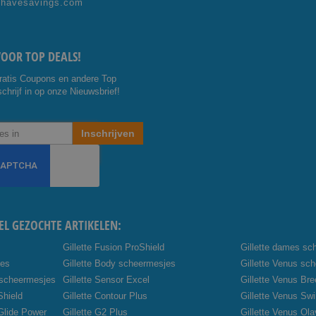
shavesavings.com
ok
e
VOOR TOP DEALS!
ratis Coupons en andere Top
chrijf in op onze Nieuwsbrief!
Inschrijven
EL GEZOCHTE ARTIKELEN:
Gillette Fusion ProShield
Gillette dames sc
jes
Gillette Body scheermesjes
Gillette Venus sc
 scheermesjes
Gillette Sensor Excel
Gillette Venus Br
Shield
Gillette Contour Plus
Gillette Venus Swi
oGlide Power
Gillette G2 Plus
Gillette Venus Ola