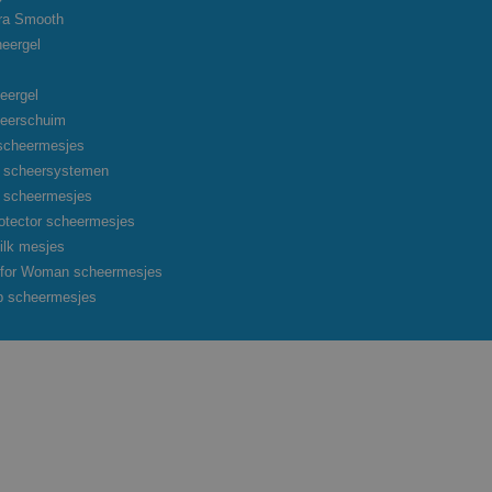
tra Smooth
heergel
eergel
heerschuim
scheermesjes
on scheersystemen
on scheermesjes
otector scheermesjes
ilk mesjes
o for Woman scheermesjes
p scheermesjes