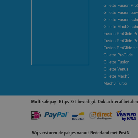
Gillette Fusion Pro
Gillette Fusion pow
Gillette Fusion sc
Gillette Mach3 sc
Fusion ProGlide Po
Fusion ProGlide P
Fusion ProGlide s
Gillette ProGlide
Gillette Fusion
Gillette Venus
Gillette Mach3
Mach3 Turbo
Multisafepay. Https SSL beveiligd. Ook achteraf betale
Wij versturen de pakjes vanuit Nederland met PostNL