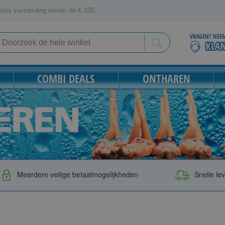
atis verzending boven de € 150,-
VRAGEN? NEEM
Search
Search
COMBI DEALS
ONTHAREN
Meerdere veilige betaalmogelijkheden
Snelle le