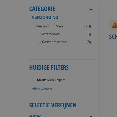
CATEGORIE
VERZORGING
producten
Verzorging Man
13
producten
Aftershave
5
SC
producten
Gezichtscreme
8
HUIDIGE FILTERS
Merk
Men Expert
Alles wissen
SELECTIE VERFIJNEN
MERK