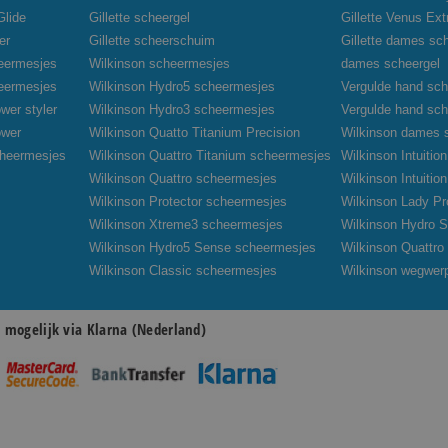
Glide
Gillette scheergel
Gillette Venus Ex
er
Gillette scheerschuim
Gillette dames sc
heermesjes
Wilkinson scheermesjes
dames scheergel
heermesjes
Wilkinson Hydro5 scheermesjes
Vergulde hand sch
wer styler
Wilkinson Hydro3 scheermesjes
Vergulde hand sc
ower
Wilkinson Quatto Titanium Precision
Wilkinson dames 
cheermesjes
Wilkinson Quattro Titanium scheermesjes
Wilkinson Intuiti
Wilkinson Quattro scheermesjes
Wilkinson Intuiti
Wilkinson Protector scheermesjes
Wilkinson Lady Pr
Wilkinson Xtreme3 scheermesjes
Wilkinson Hydro S
Wilkinson Hydro5 Sense scheermesjes
Wilkinson Quattr
Wilkinson Classic scheermesjes
Wilkinson wegwer
n mogelijk via Klarna (Nederland)