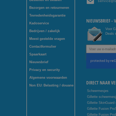
service@
Bezorgen en retourneren
Tevredenheidsgarantie
NIEUWSBRIEF - 
Kadoservice
Voor G
Bedrijven / zakelijk
Deals s
Meest gestelde vragen
Contactformulier
Abonneer
u
Spaarkaart
op
onze
Nieuwsbrief
nieuwsbrief
Privacy en security
Algemene voorwaarden
DIRECT NAAR VE
Non EU: Belasting / douane
Scheermesjes
Gillette scheermes
Gillette SkinGuard
Gillette Fusion Pro
Gillette Fusion Pr