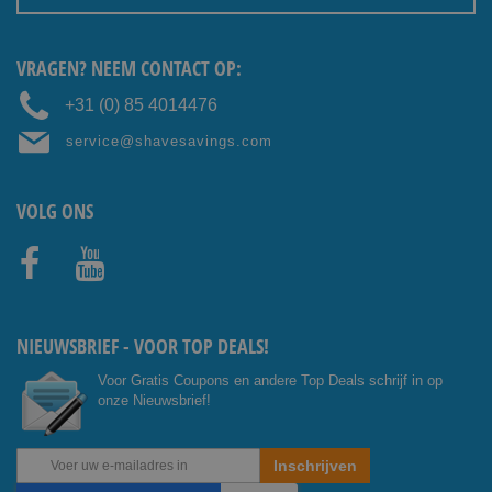
VRAGEN? NEEM CONTACT OP:
+31 (0) 85 4014476
service@shavesavings.com
VOLG ONS
Facebo
Youtub
ok
e
NIEUWSBRIEF - VOOR TOP DEALS!
Voor Gratis Coupons en andere Top Deals schrijf in op
onze Nieuwsbrief!
Abonneer
Inschrijven
u