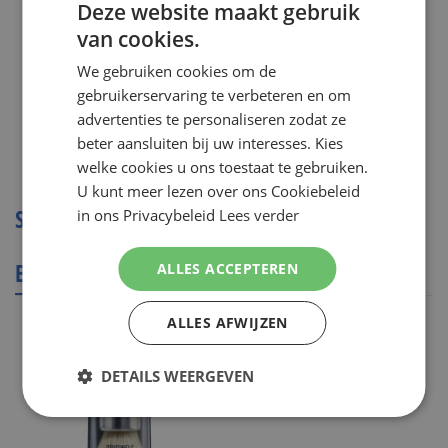
Incl. Btw
Deze website maakt gebruik
Price
( ADVIESPRIJS
€ 10,99
)
van cookies.
DUTCH
Niet op voorraad
We gebruiken cookies om de
ENGLISH
gebruikerservaring te verbeteren en om
advertenties te personaliseren zodat ze
beter aansluiten bij uw interesses. Kies
welke cookies u ons toestaat te gebruiken.
Toon
U kunt meer lezen over ons Cookiebeleid
SCHEERKWAST
in ons Privacybeleid
Lees verder
BESTSELLERS
ALLES ACCEPTEREN
ALLES AFWIJZEN
DETAILS WEERGEVEN