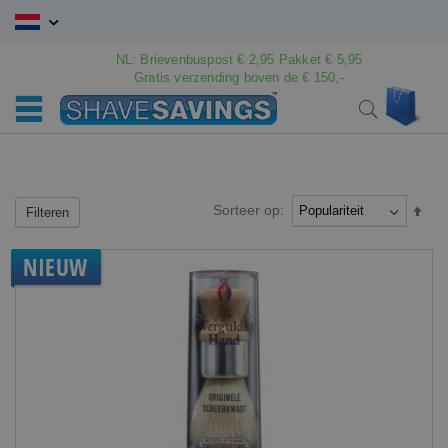
Ga
naar
de
NL: Brievenbuspost € 2,95 Pakket € 5,95
inhoud
Gratis verzending boven de € 150,-
Wink
Search
Sorteer op:
Van
Filteren
hoo
naar
NIEUW
laag
sort