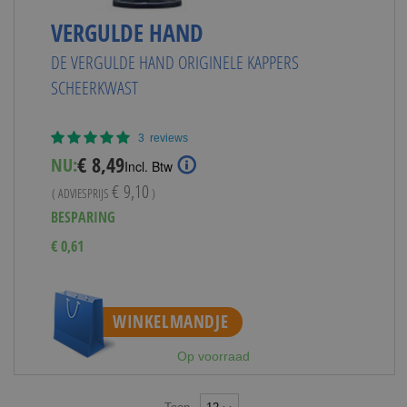
VERGULDE HAND
DE VERGULDE HAND ORIGINELE KAPPERS
SCHEERKWAST
Waardering:
3
reviews
100%
Special
€ 8,49
NU:
Incl. Btw
Price
€ 9,10
( ADVIESPRIJS
)
BESPARING
€ 0,61
WINKELMANDJE
Op voorraad