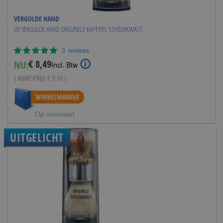
VERGULDE HAND
DE VERGULDE HAND ORIGINELE KAPPERS SCHEERKWAST
Waardering:
3
reviews
100%
€ 8,49
NU:
Special
Incl. Btw
Price
( ADVIESPRIJS
€ 9,10
)
WINKELMANDJE
Op voorraad
UITGELICHT