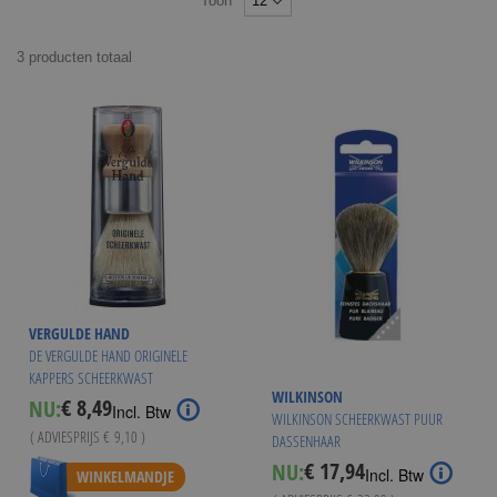
Toon
3
producten
totaal
VERGULDE HAND
DE VERGULDE HAND ORIGINELE
KAPPERS SCHEERKWAST
WILKINSON
€ 8,49
NU:
Special
Incl. Btw
WILKINSON SCHEERKWAST PUUR
Price
( ADVIESPRIJS
€ 9,10
)
DASSENHAAR
€ 17,94
NU:
Special
Incl. Btw
WINKELMANDJE
Price