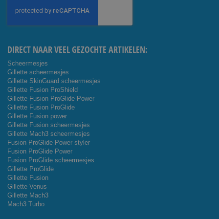
op
onze
nieuwsbrief
DIRECT NAAR VEEL GEZOCHTE ARTIKELEN:
Scheermesjes
Gillette scheermesjes
Gillette SkinGuard scheermesjes
Gillette Fusion ProShield
Gillette Fusion ProGlide Power
Gillette Fusion ProGlide
Gillette Fusion power
Gillette Fusion scheermesjes
Gillette Mach3 scheermesjes
Fusion ProGlide Power styler
Fusion ProGlide Power
Fusion ProGlide scheermesjes
Gillette ProGlide
Gillette Fusion
Gillette Venus
Gillette Mach3
Mach3 Turbo