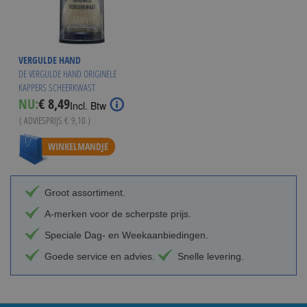
VERGULDE HAND
DE VERGULDE HAND ORIGINELE
KAPPERS SCHEERKWAST
Special
NU:
€ 8,49
Incl. Btw
Price
( ADVIESPRIJS
€ 9,10
)
WINKELMANDJE
Groot assortiment.
A-merken voor de scherpste prijs.
Speciale Dag- en Weekaanbiedingen.
Goede service en advies.
Snelle levering.