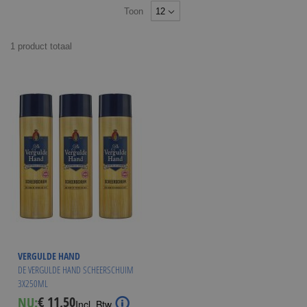
Toon
1
product
totaal
VERGULDE HAND
DE VERGULDE HAND SCHEERSCHUIM
3X250ML
€ 11,50
NU:
Special
Incl. Btw