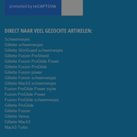
op
onze
nieuwsbrief
DIRECT NAAR VEEL GEZOCHTE ARTIKELEN:
Scheermesjes
Gillette scheermesjes
Gillette SkinGuard scheermesjes
Gillette Fusion ProShield
Gillette Fusion ProGlide Power
Gillette Fusion ProGlide
Gillette Fusion power
Gillette Fusion scheermesjes
Gillette Mach3 scheermesjes
Fusion ProGlide Power styler
Fusion ProGlide Power
Fusion ProGlide scheermesjes
Gillette ProGlide
Gillette Fusion
Gillette Venus
Gillette Mach3
Mach3 Turbo