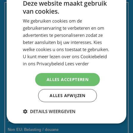
Deze website maakt gebruik
KLANTENSERVICE
van cookies.
DUTCH
We gebruiken cookies om de
ENGLISH
Over ons
gebruikerservaring te verbeteren en om
Bestellen en betalen
advertenties te personaliseren zodat ze
Bezorgen en retourneren
beter aansluiten bij uw interesses. Kies
welke cookies u ons toestaat te gebruiken.
Tevredenheidsgarantie
U kunt meer lezen over ons Cookiebeleid
Kadoservice
in ons Privacybeleid
Lees verder
Bedrijven / zakelijk
Meest gestelde vragen
ALLES ACCEPTEREN
Contactformulier
Spaarkaart
ALLES AFWIJZEN
Nieuwsbrief
DETAILS WEERGEVEN
Privacy en security
Algemene voorwaarden
Non EU: Belasting / douane