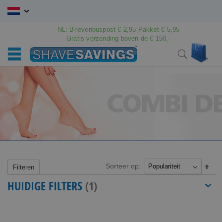
Ga
naar
de
NL: Brievenbuspost € 2,95 Pakket € 5,95
inhoud
Gratis verzending boven de € 150,-
Wink
Search
Sorteer op:
Van
Filteren
hoo
HUIDIGE FILTERS
naar
laag
sort