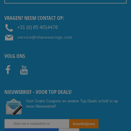
VRAGEN? NEEM CONTACT OP:
+31 (0) 85 4014476
service@shavesavings.com
VOLG ONS
Facebo
Youtub
ok
e
NIEUWSBRIEF - VOOR TOP DEALS!
Voor Gratis Coupons en andere Top Deals schrijf in op
onze Nieuwsbrief!
Abonneer
Inschrijven
u