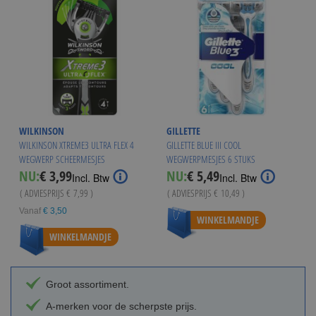
WILKINSON
GILLETTE
WILKINSON XTREME3 ULTRA FLEX 4
GILLETTE BLUE III COOL
WEGWERP SCHEERMESJES
WEGWERPMESJES 6 STUKS
Special
Special
NU:
€ 3,99
NU:
€ 5,49
Incl. Btw
Incl. Btw
Price
Price
( ADVIESPRIJS
€ 7,99
)
( ADVIESPRIJS
€ 10,49
)
Vanaf
€ 3,50
WINKELMANDJE
WINKELMANDJE
Groot assortiment.
A-merken voor de scherpste prijs.