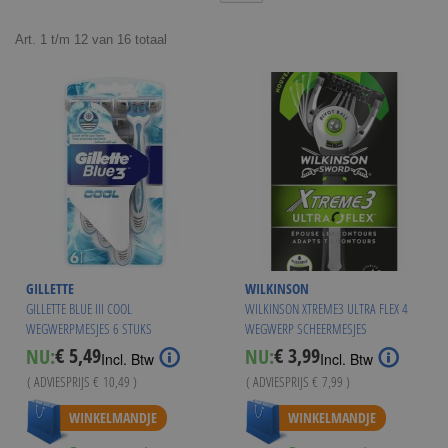
Art.
1
t/m
12
van
16
totaal
GILLETTE
WILKINSON
GILLETTE BLUE III COOL
WILKINSON XTREME3 ULTRA FLEX 4
WEGWERPMESJES 6 STUKS
WEGWERP SCHEERMESJES
€ 5,49
€ 3,99
NU:
NU:
Special
Special
Incl. Btw
Incl. Btw
Price
Price
( ADVIESPRIJS
€ 10,49
)
( ADVIESPRIJS
€ 7,99
)
Vanaf
€ 3,50
WINKELMANDJE
WINKELMANDJE