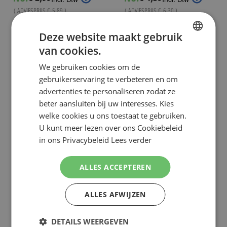
Price
Price
( ADVIESPRIJS
€ 5,89
)
( ADVIESPRIJS
€ 6,30
)
Niet op voorraad
Niet op voorraad
Deze website maakt gebruik
van cookies.
DUTCH
We gebruiken cookies om de
ENGLISH
gebruikerservaring te verbeteren en om
advertenties te personaliseren zodat ze
beter aansluiten bij uw interesses. Kies
welke cookies u ons toestaat te gebruiken.
U kunt meer lezen over ons Cookiebeleid
in ons Privacybeleid
Lees verder
ALLES ACCEPTEREN
ALLES AFWIJZEN
GILLETTE
GILLETTE
GILLETTE BODY SCHEERMESJES
GILLETTE BLUE II WEGWERPMESJES 5
DETAILS WEERGEVEN
WEGWERP 3 STUKS
STUKS