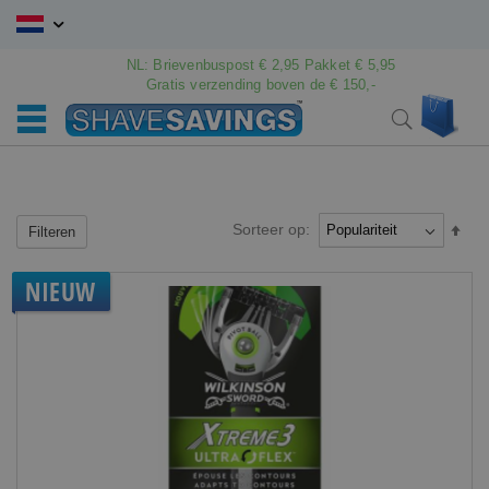
Ga
naar
de
NL: Brievenbuspost € 2,95 Pakket € 5,95
inhoud
Gratis verzending boven de € 150,-
Wink
Search
Sorteer op:
Van
Filteren
hoo
naar
NIEUW
laag
sort