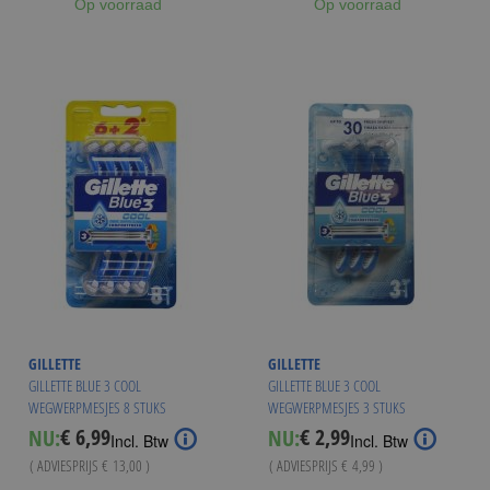
Op voorraad
Op voorraad
GILLETTE
GILLETTE
GILLETTE BLUE 3 COOL
GILLETTE BLUE 3 COOL
WEGWERPMESJES 8 STUKS
WEGWERPMESJES 3 STUKS
€ 6,99
€ 2,99
NU:
NU:
Special
Special
Incl. Btw
Incl. Btw
Price
Price
( ADVIESPRIJS
€ 13,00
)
( ADVIESPRIJS
€ 4,99
)