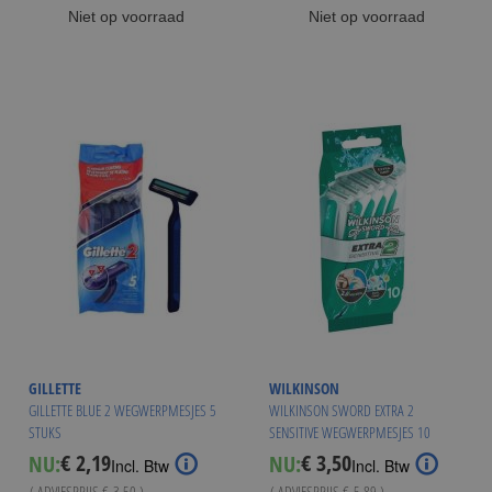
Niet op voorraad
Niet op voorraad
GILLETTE
WILKINSON
GILLETTE BLUE 2 WEGWERPMESJES 5
WILKINSON SWORD EXTRA 2
STUKS
SENSITIVE WEGWERPMESJES 10
STUKS
€ 2,19
€ 3,50
NU:
NU:
Special
Special
Incl. Btw
Incl. Btw
Price
Price
( ADVIESPRIJS
€ 3,50
)
( ADVIESPRIJS
€ 5,89
)