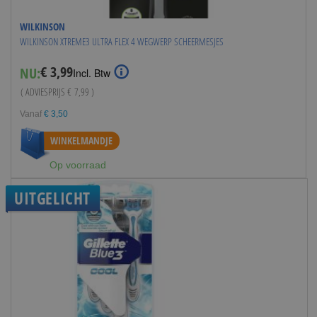
WILKINSON
WILKINSON XTREME3 ULTRA FLEX 4 WEGWERP SCHEERMESJES
€ 3,99
NU:
Special
Incl. Btw
Price
( ADVIESPRIJS
€ 7,99
)
Vanaf
€ 3,50
WINKELMANDJE
Op voorraad
UITGELICHT