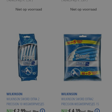
Niet op voorraad
Niet op voorraad
WILKINSON
WILKINSON
WILKINSON SWORD EXTRA 2
WILKINSON SWORD EXTRA2
PRECISION 10 WEGWERPMESJES
PRECISION WEGWERPMESJES 15
STUKS
€ 2,99
€ 4,39
NU:
NU:
Special
Special
Incl. Btw
Incl. Btw