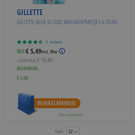
GILLETTE
GILLETTE BLUE III COOL WEGWERPMESJES 6 STUKS
Waardering:
2
reviews
90%
Special
€ 5,49
NU:
Incl. Btw
Price
€ 10,49
( ADVIESPRIJS
)
BESPARING
€ 5,00
WINKELMANDJE
Op voorraad
Toon