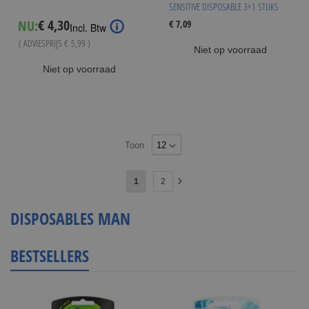
SENSITIVE DISPOSABLE 3+1 STUKS
€ 4,30
NU:
€ 7,09
Special
Incl. Btw
Price
( ADVIESPRIJS
€ 5,99
)
Niet op voorraad
Niet op voorraad
Toon
Pagina
U
Pagina
1
2
Pagina
Volgende
lees
DISPOSABLES MAN
momenteel
pagina
BESTSELLERS