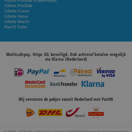
Fusion ProGlide scheermesjes
Gillette ProGlide
Gillette Fusion
Gillette Venus
Gillette Mach3
Mach3 Turbo
Multisafepay. Https SSL beveiligd. Ook achteraf betalen mogelijk
via Klarna (Nederland)
Wij versturen de pakjes vanuit Nederland met PostNL