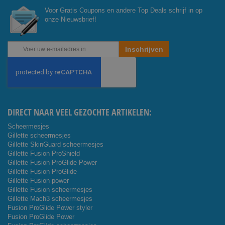
Voor Gratis Coupons en andere Top Deals schrijf in op
onze Nieuwsbrief!
Abonneer
Inschrijven
u
op
onze
nieuwsbrief
DIRECT NAAR VEEL GEZOCHTE ARTIKELEN:
Scheermesjes
Gillette scheermesjes
Gillette SkinGuard scheermesjes
Gillette Fusion ProShield
Gillette Fusion ProGlide Power
Gillette Fusion ProGlide
Gillette Fusion power
Gillette Fusion scheermesjes
Gillette Mach3 scheermesjes
Fusion ProGlide Power styler
Fusion ProGlide Power