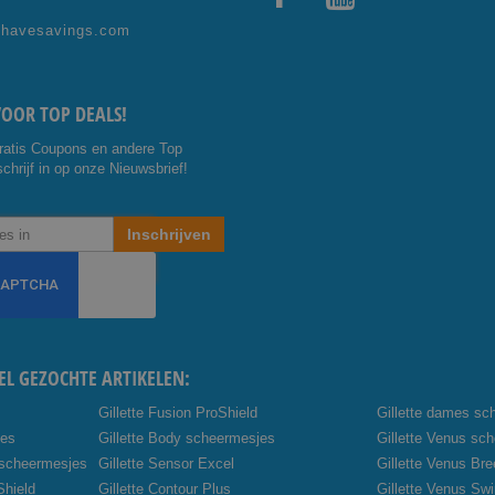
Facebo
Youtub
shavesavings.com
ok
e
VOOR TOP DEALS!
ratis Coupons en andere Top
chrijf in op onze Nieuwsbrief!
Inschrijven
EL GEZOCHTE ARTIKELEN:
Gillette Fusion ProShield
Gillette dames sc
jes
Gillette Body scheermesjes
Gillette Venus sc
 scheermesjes
Gillette Sensor Excel
Gillette Venus Br
Shield
Gillette Contour Plus
Gillette Venus Swi