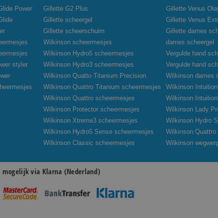
oGlide Power
Gillette G2 Plus
Gillette Venus Ola
Glide
Gillette scheergel
Gillette Venus Ex
er
Gillette scheerschuim
Gillette dames sc
heermesjes
Wilkinson scheermesjes
dames scheergel
heermesjes
Wilkinson Hydro5 scheermesjes
Vergulde hand sch
wer styler
Wilkinson Hydro3 scheermesjes
Vergulde hand sc
ower
Wilkinson Quatto Titanium Precision
Wilkinson dames 
cheermesjes
Wilkinson Quattro Titanium scheermesjes
Wilkinson Intuiti
Wilkinson Quattro scheermesjes
Wilkinson Intuiti
Wilkinson Protector scheermesjes
Wilkinson Lady Pr
Wilkinson Xtreme3 scheermesjes
Wilkinson Hydro S
Wilkinson Hydro5 Sense scheermesjes
Wilkinson Quattr
Wilkinson Classic scheermesjes
Wilkinson wegwer
n mogelijk via Klarna (Nederland)