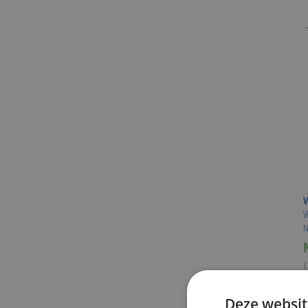
V
V
N
(
V
Deze websit