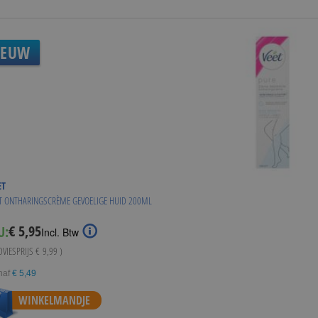
IEUW
ET
T ONTHARINGSCRÈME GEVOELIGE HUID 200ML
€ 5,95
U:
Special
Incl. Btw
Price
DVIESPRIJS
€ 9,99
)
naf
€ 5,49
WINKELMANDJE