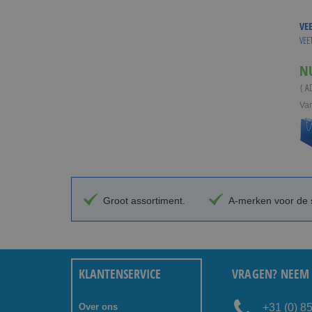
VE
VEE
N
( A
Va
Groot assortiment.
A-merken voor de s
KLANTENSERVICE
VRAGEN? NEEM 
Over ons
+31 (0) 8