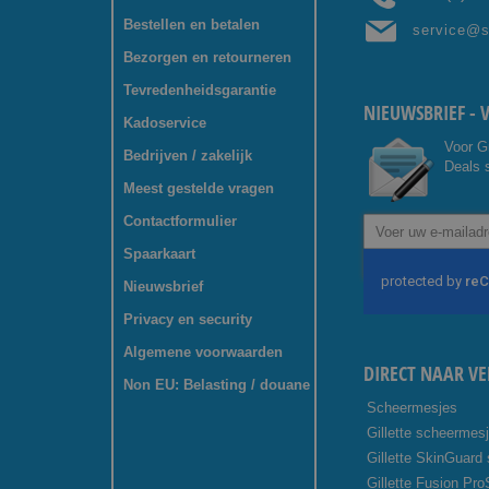
Bestellen en betalen
service@
Bezorgen en retourneren
Tevredenheidsgarantie
NIEUWSBRIEF - 
Kadoservice
Voor G
Bedrijven / zakelijk
Deals s
Meest gestelde vragen
Contactformulier
Abonneer
u
Spaarkaart
op
onze
Nieuwsbrief
nieuwsbrief
Privacy en security
Algemene voorwaarden
DIRECT NAAR VE
Non EU: Belasting / douane
Scheermesjes
Gillette scheermes
Gillette SkinGuard
Gillette Fusion Pro