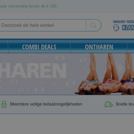
atis verzending boven de € 150,-
VRAGEN? NEEM
Search
Search
COMBI DEALS
ONTHAREN
Meerdere veilige betaalmogelijkheden
Snelle le