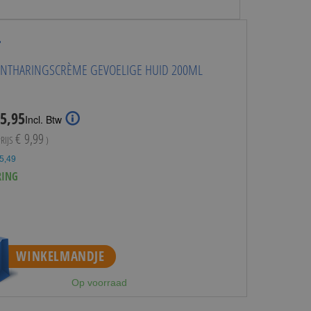
T
ONTHARINGSCRÈME GEVOELIGE HUID 200ML
cial
 5,95
Incl. Btw
ce
€ 9,99
PRIJS
)
 5,49
RING
WINKELMANDJE
Op voorraad