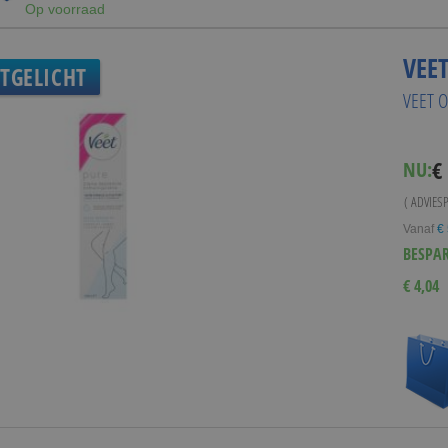
Op voorraad
VEE
ITGELICHT
VEET 
Spe
€
NU:
Pri
( ADVIES
Vanaf
€
BESPA
€ 4,04