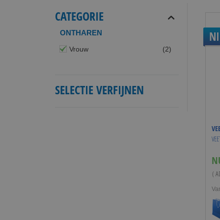
CATEGORIE
ONTHAREN
N
producten
Vrouw
2
SELECTIE VERFIJNEN
VE
VEE
N
( A
Va