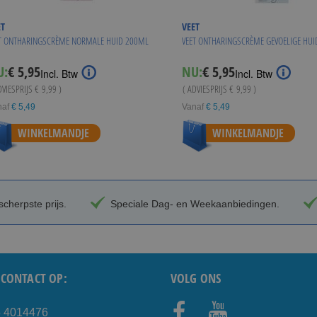
ET
VEET
T ONTHARINGSCRÈME NORMALE HUID 200ML
VEET ONTHARINGSCRÈME GEVOELIGE HU
Special
Special
U:
€ 5,95
NU:
€ 5,95
Incl. Btw
Incl. Btw
Price
Price
DVIESPRIJS
€ 9,99
)
( ADVIESPRIJS
€ 9,99
)
naf
€ 5,49
Vanaf
€ 5,49
WINKELMANDJE
WINKELMANDJE
cherpste prijs.
Speciale Dag- en Weekaanbiedingen.
CONTACT OP:
VOLG ONS
5 4014476