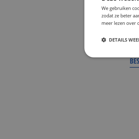
We gebruiken coo
zodat ze beter aa
meer lezen over o
Too
DETAILS WE
VR
BE