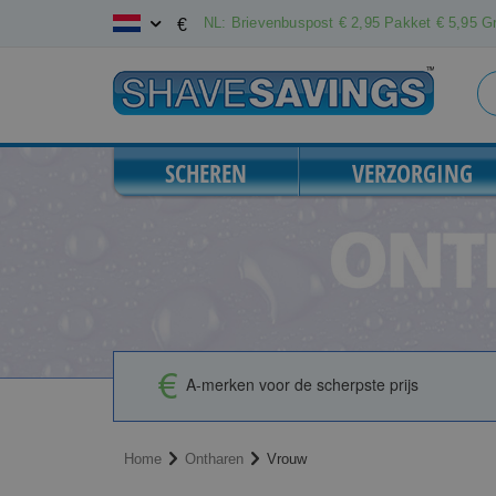
Ga
NL: Brievenbuspost € 2,95 Pakket € 5,95 Gr
€
naar
de
inhoud
SCHEREN
VERZORGING
A-merken voor de scherpste prijs
Home
Ontharen
Vrouw