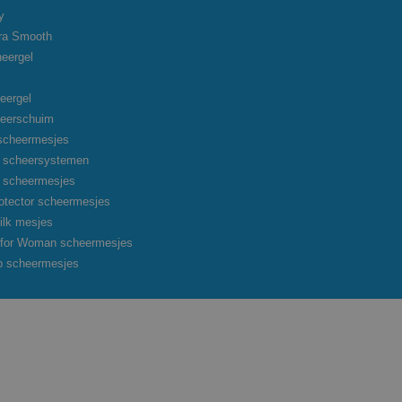
y
tra Smooth
heergel
eergel
heerschuim
scheermesjes
on scheersystemen
on scheermesjes
otector scheermesjes
ilk mesjes
o for Woman scheermesjes
p scheermesjes