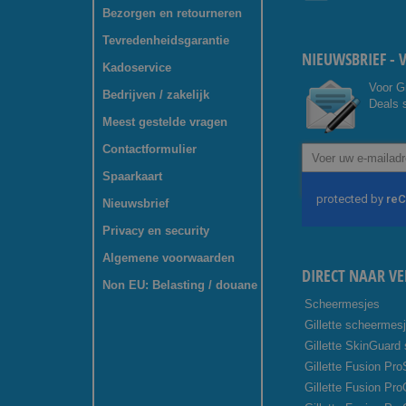
Bezorgen en retourneren
Tevredenheidsgarantie
NIEUWSBRIEF - 
Kadoservice
Voor G
Bedrijven / zakelijk
Deals s
Meest gestelde vragen
Contactformulier
Abonneer
u
Spaarkaart
op
onze
Nieuwsbrief
nieuwsbrief
Privacy en security
Algemene voorwaarden
DIRECT NAAR VE
Non EU: Belasting / douane
Scheermesjes
Gillette scheermes
Gillette SkinGuard
Gillette Fusion Pro
Gillette Fusion Pr