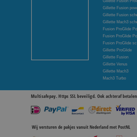
Gillette Fusion Pro
Gillette Fusion pow
Gillette Fusion sc
Gillette Mach3 sc
Fusion ProGlide Po
Fusion ProGlide P
Fusion ProGlide s
Gillette ProGlide
Gillette Fusion
Gillette Venus
Gillette Mach3
Mach3 Turbo
Multisafepay. Https SSL beveiligd. Ook achteraf betale
Wij versturen de pakjes vanuit Nederland met PostNL