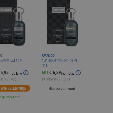
DO
AMANDO
AFTERSHAVE 50 ML
AMANDO AFTERSHAVE 100 ML
NOIR
 5,95
€ 6,59
NU:
ecial
Special
Incl. Btw
Incl. Btw
ice
Price
SPRIJS
€ 7,49
)
( ADVIESPRIJS
€ 10,99
)
WINKELMANDJE
Niet op voorraad
Op voorraad