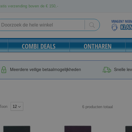
atis verzending boven de € 150,-
VRAGEN? NEEM
Search
Search
COMBI DEALS
ONTHAREN
Meerdere veilige betaalmogelijkheden
Snelle le
Toon
6
producten
totaal