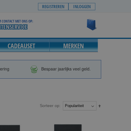
REGISTREREN
INLOGGEN
 CONTACT MET ONS OP:
Winkelwagen
CADEAUSET
MERKEN
vering
Bespaar jaarlijks veel geld.
Sorteer op:
Van
hoog
naar
laag
sorteren