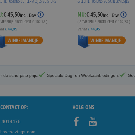
LETTE FUSION5 SCHEERMESJES 20 STUKS
GILLETTE FUSION5 20 SCHEERMESJES
U:
€ 45,50
NU:
€ 45,50
Incl. Btw
Incl. Btw
DVIESPRIJS PRODUCENT
€ 102,78
)
( ADVIESPRIJS PRODUCENT
€ 102,78
)
naf
€ 44,95
Vanaf
€ 44,95
WINKELMANDJE
WINKELMANDJE
 de scherpste prijs.
Speciale Dag- en Weekaanbiedingen.
Goe
CONTACT OP:
VOLG ONS
5 4014476
Facebo
Youtub
shavesavings.com
ok
e