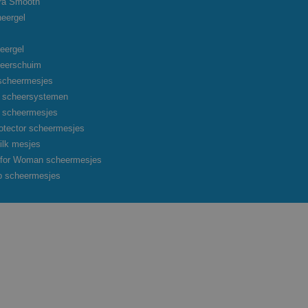
tra Smooth
heergel
eergel
heerschuim
scheermesjes
on scheersystemen
on scheermesjes
otector scheermesjes
ilk mesjes
o for Woman scheermesjes
p scheermesjes