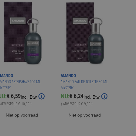
AMANDO
AMANDO
MANDO AFTERSHAVE 100 ML
AMANDO EAU DE TOILETTE 50 ML
YSTERY
MYSTERY
€ 6,59
€ 6,24
NU:
NU:
Special
Special
Incl. Btw
Incl. Btw
Price
Price
 ADVIESPRIJS
€ 10,99
)
( ADVIESPRIJS
€ 9,99
)
Niet op voorraad
Niet op voorraad