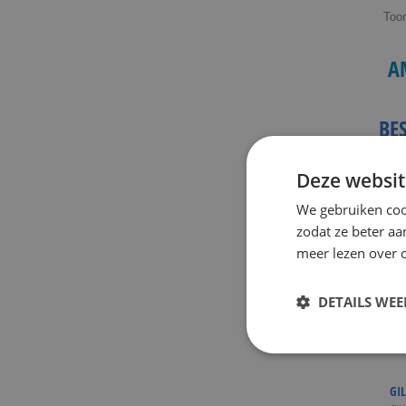
Too
A
BE
Deze websit
We gebruiken coo
zodat ze beter aa
meer lezen over o
DETAILS WE
GIL