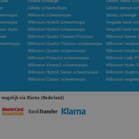
Glide
Gillette scheergel
Gillette Venus Ex
er
Gillette scheerschuim
Gillette dames sc
heermesjes
Wilkinson scheermesjes
dames scheergel
heermesjes
Wilkinson Hydro5 scheermesjes
Vergulde hand sch
wer styler
Wilkinson Hydro3 scheermesjes
Vergulde hand sc
ower
Wilkinson Quatto Titanium Precision
Wilkinson dames 
cheermesjes
Wilkinson Quattro Titanium scheermesjes
Wilkinson Intuiti
Wilkinson Quattro scheermesjes
Wilkinson Intuiti
Wilkinson Protector scheermesjes
Wilkinson Lady Pr
Wilkinson Xtreme3 scheermesjes
Wilkinson Hydro S
Wilkinson Hydro5 Sense scheermesjes
Wilkinson Quattr
Wilkinson Classic scheermesjes
Wilkinson wegwer
n mogelijk via Klarna (Nederland)