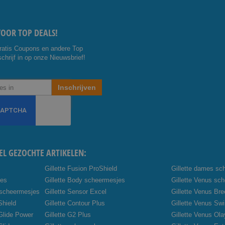
VOOR TOP DEALS!
ratis Coupons en andere Top
chrijf in op onze Nieuwsbrief!
Inschrijven
EL GEZOCHTE ARTIKELEN:
Gillette Fusion ProShield
Gillette dames sc
jes
Gillette Body scheermesjes
Gillette Venus sc
 scheermesjes
Gillette Sensor Excel
Gillette Venus Br
Shield
Gillette Contour Plus
Gillette Venus Swi
oGlide Power
Gillette G2 Plus
Gillette Venus Ola