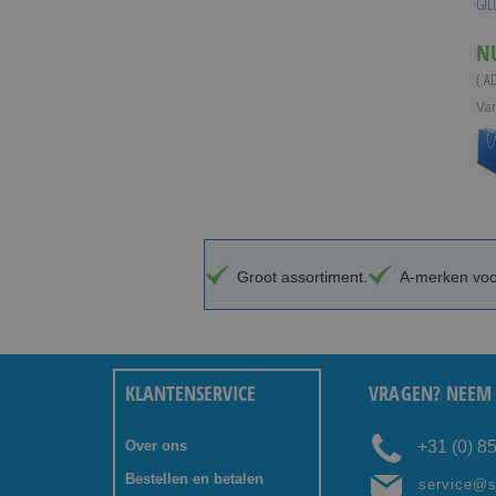
GIL
N
( A
Va
Groot assortiment.
A-merken voor
KLANTENSERVICE
VRAGEN? NEEM 
Over ons
+31 (0) 8
Bestellen en betalen
service@