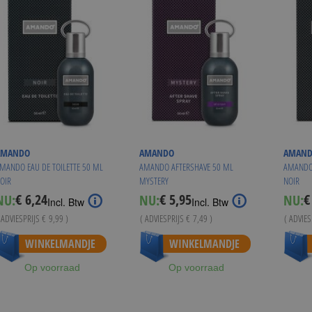
AMANDO
AMANDO
AMAN
MANDO EAU DE TOILETTE 50 ML
AMANDO AFTERSHAVE 50 ML
AMANDO 
OIR
MYSTERY
NOIR
€ 6,24
€ 5,95
€
NU:
NU:
NU:
Special
Special
Sp
Incl. Btw
Incl. Btw
Price
Price
Pr
 ADVIESPRIJS
€ 9,99
)
( ADVIESPRIJS
€ 7,49
)
( ADVIE
WINKELMANDJE
WINKELMANDJE
Op voorraad
Op voorraad