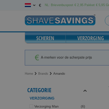
Ga
NL: Brievenbuspost € 2,95 Pakket € 5,95 Gr
€
naar
de
inhoud
SCHEREN
VERZORGING
A-merken voor de scherpste prijs
Home
Brands
Amando
CATEGORIE
VERZORGING
producten
Verzorging Man
6