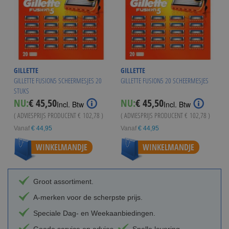
GILLETTE
GILLETTE
GILLETTE FUSION5 SCHEERMESJES 20
GILLETTE FUSION5 20 SCHEERMESJES
STUKS
NU:
€ 45,50
NU:
€ 45,50
Incl. Btw
Incl. Btw
( ADVIESPRIJS PRODUCENT
€ 102,78
)
( ADVIESPRIJS PRODUCENT
€ 102,78
)
Vanaf
€ 44,95
Vanaf
€ 44,95
WINKELMANDJE
WINKELMANDJE
Groot assortiment.
A-merken voor de scherpste prijs.
Speciale Dag- en Weekaanbiedingen.