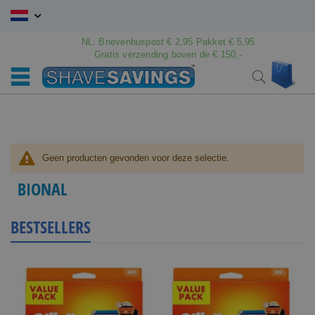
Ga
naar
de
NL: Brievenbuspost € 2,95 Pakket € 5,95
inhoud
Gratis verzending boven de € 150,-
Wink
Search
Geen producten gevonden voor deze selectie.
BIONAL
BESTSELLERS