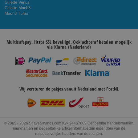
Gillette Venus
Gillette Mach3
Mach3 Turbo
Multisafepay. Https SSL beveiligd. Ook achteraf betalen mogelijk
via Klarna (Nederland)
Wij versturen de pakjes vanuit Nederland met PostNL
© 2005 - 2026 ShaveSavings.com Kvk 24467609 Genoemde handelsmerken,
merknamen en gedeeltelijke artikelinformatie zijn eigendom van de
respectievelijke houders van de rechten.