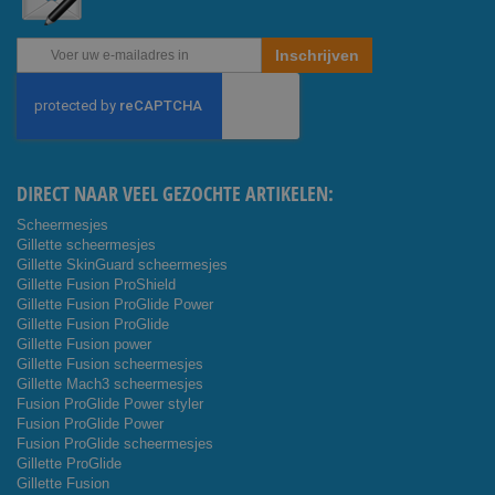
Abonneer
Inschrijven
u
op
onze
nieuwsbrief
DIRECT NAAR VEEL GEZOCHTE ARTIKELEN:
Scheermesjes
Gillette scheermesjes
Gillette SkinGuard scheermesjes
Gillette Fusion ProShield
Gillette Fusion ProGlide Power
Gillette Fusion ProGlide
Gillette Fusion power
Gillette Fusion scheermesjes
Gillette Mach3 scheermesjes
Fusion ProGlide Power styler
Fusion ProGlide Power
Fusion ProGlide scheermesjes
Gillette ProGlide
Gillette Fusion