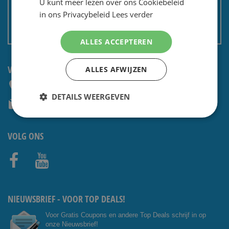
U kunt meer lezen over ons Cookiebeleid
Privacy en security
in ons Privacybeleid
Lees verder
Algemene voorwaarden
Non EU: Belasting / douane
ALLES ACCEPTEREN
VRAGEN? NEEM CONTACT OP:
ALLES AFWIJZEN
+31 (0) 85 4014476
DETAILS WEERGEVEN
service@shavesavings.com
VOLG ONS
Facebo
Youtub
ok
e
NIEUWSBRIEF - VOOR TOP DEALS!
Voor Gratis Coupons en andere Top Deals schrijf in op
onze Nieuwsbrief!