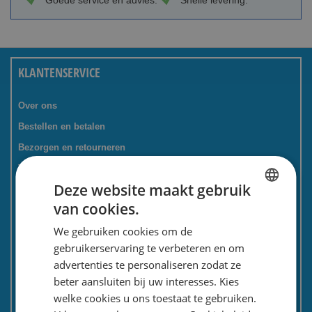
Goede service en advies.
Snelle levering.
KLANTENSERVICE
Over ons
Bestellen en betalen
Bezorgen en retourneren
Tevredenheidsgarantie
Deze website maakt gebruik
Kadoservice
van cookies.
Bedrijven / zakelijk
DUTCH
We gebruiken cookies om de
Meest gestelde vragen
ENGLISH
gebruikerservaring te verbeteren en om
Contactformulier
advertenties te personaliseren zodat ze
Spaarkaart
beter aansluiten bij uw interesses. Kies
Nieuwsbrief
welke cookies u ons toestaat te gebruiken.