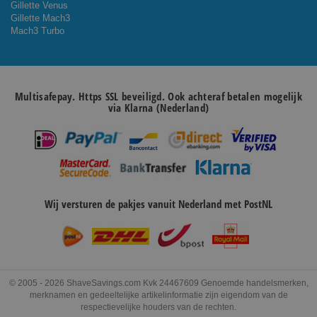
Gillette Venus
Gillette Mach3
Mach3 Turbo
Multisafepay. Https SSL beveiligd. Ook achteraf betalen mogelijk
via Klarna (Nederland)
Wij versturen de pakjes vanuit Nederland met PostNL
© 2005 - 2026 ShaveSavings.com Kvk 24467609 Genoemde handelsmerken,
merknamen en gedeeltelijke artikelinformatie zijn eigendom van de
respectievelijke houders van de rechten.