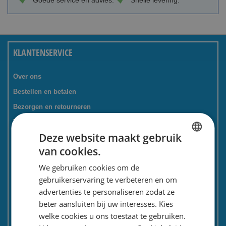
Goede service en advies.
Snelle levering.
KLANTENSERVICE
Over ons
Bestellen en betalen
Bezorgen en retourneren
Tevredenheidsgarantie
Deze website maakt gebruik
Kadoservice
van cookies.
Bedrijven / zakelijk
DUTCH
We gebruiken cookies om de
Meest gestelde vragen
ENGLISH
gebruikerservaring te verbeteren en om
Contactformulier
advertenties te personaliseren zodat ze
Spaarkaart
beter aansluiten bij uw interesses. Kies
Nieuwsbrief
welke cookies u ons toestaat te gebruiken.