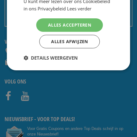
U kunt meer lezen over ons Cookiebeleid
Privacy en security
in ons Privacybeleid
Lees verder
Algemene voorwaarden
Non EU: Belasting / douane
ALLES ACCEPTEREN
VRAGEN? NEEM CONTACT OP:
ALLES AFWIJZEN
+31 (0) 85 4014476
DETAILS WEERGEVEN
service@shavesavings.com
VOLG ONS
Facebo
Youtub
ok
e
NIEUWSBRIEF - VOOR TOP DEALS!
Voor Gratis Coupons en andere Top Deals schrijf in op
onze Nieuwsbrief!