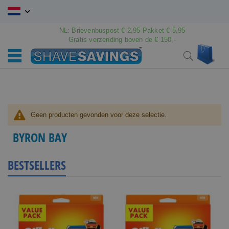
Ga
naar
de
NL: Brievenbuspost € 2,95 Pakket € 5,95
inhoud
Gratis verzending boven de € 150,-
Wink
Search
Geen producten gevonden voor deze selectie.
BYRON BAY
BESTSELLERS