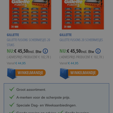
GILLETTE
GILLETTE
GILLETTE FUSION5 SCHEERMESJES 20
GILLETTE FUSION5 20 SCHEERMESJES
STUKS
NU:
€ 45,50
NU:
€ 45,50
Incl. Btw
Incl. Btw
( ADVIESPRIJS PRODUCENT
€ 102,78
)
( ADVIESPRIJS PRODUCENT
€ 102,78
)
Vanaf
€ 44,95
Vanaf
€ 44,95
WINKELMANDJE
WINKELMANDJE
Groot assortiment.
A-merken voor de scherpste prijs.
Speciale Dag- en Weekaanbiedingen.