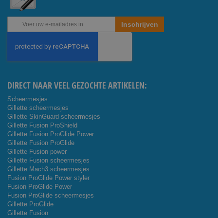
Abonneer
Inschrijven
u
op
onze
nieuwsbrief
DIRECT NAAR VEEL GEZOCHTE ARTIKELEN:
Scheermesjes
Gillette scheermesjes
Gillette SkinGuard scheermesjes
Gillette Fusion ProShield
Gillette Fusion ProGlide Power
Gillette Fusion ProGlide
Gillette Fusion power
Gillette Fusion scheermesjes
Gillette Mach3 scheermesjes
Fusion ProGlide Power styler
Fusion ProGlide Power
Fusion ProGlide scheermesjes
Gillette ProGlide
Gillette Fusion