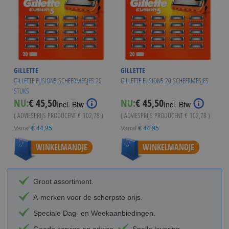
GILLETTE
GILLETTE
GILLETTE FUSION5 SCHEERMESJES 20
GILLETTE FUSION5 20 SCHEERMESJES
STUKS
NU:
€ 45,50
NU:
€ 45,50
Incl. Btw
Incl. Btw
( ADVIESPRIJS PRODUCENT
€ 102,78
)
( ADVIESPRIJS PRODUCENT
€ 102,78
)
Vanaf
€ 44,95
Vanaf
€ 44,95
WINKELMANDJE
WINKELMANDJE
Groot assortiment.
A-merken voor de scherpste prijs.
Speciale Dag- en Weekaanbiedingen.