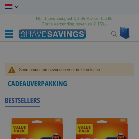
Ga
naar
de
NL: Brievenbuspost € 2,95 Pakket € 5,95
inhoud
Gratis verzending boven de € 150,-
Wink
Search
Geen producten gevonden voor deze selectie.
CADEAUVERPAKKING
BESTSELLERS