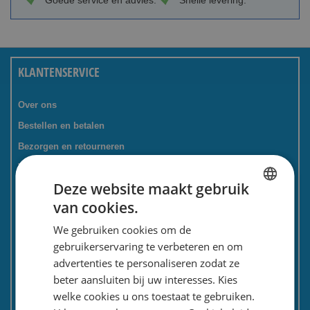
Goede service en advies.
Snelle levering.
KLANTENSERVICE
Over ons
Bestellen en betalen
Bezorgen en retourneren
Tevredenheidsgarantie
Deze website maakt gebruik
Kadoservice
van cookies.
Bedrijven / zakelijk
DUTCH
We gebruiken cookies om de
Meest gestelde vragen
ENGLISH
gebruikerservaring te verbeteren en om
Contactformulier
advertenties te personaliseren zodat ze
Spaarkaart
beter aansluiten bij uw interesses. Kies
Nieuwsbrief
welke cookies u ons toestaat te gebruiken.