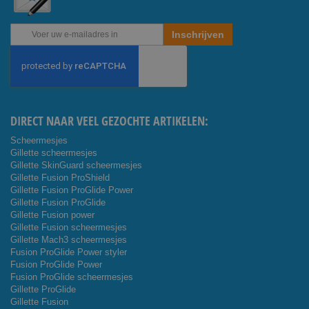
Abonneer
Inschrijven
u
op
onze
nieuwsbrief
DIRECT NAAR VEEL GEZOCHTE ARTIKELEN:
Scheermesjes
Gillette scheermesjes
Gillette SkinGuard scheermesjes
Gillette Fusion ProShield
Gillette Fusion ProGlide Power
Gillette Fusion ProGlide
Gillette Fusion power
Gillette Fusion scheermesjes
Gillette Mach3 scheermesjes
Fusion ProGlide Power styler
Fusion ProGlide Power
Fusion ProGlide scheermesjes
Gillette ProGlide
Gillette Fusion