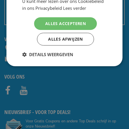
U kunt meer lezen over ons Cookiebeleid
Privacy en security
in ons Privacybeleid
Lees verder
Algemene voorwaarden
Non EU: Belasting / douane
ALLES ACCEPTEREN
VRAGEN? NEEM CONTACT OP:
ALLES AFWIJZEN
+31 (0) 85 4014476
DETAILS WEERGEVEN
service@shavesavings.com
VOLG ONS
Facebo
Youtub
ok
e
NIEUWSBRIEF - VOOR TOP DEALS!
Voor Gratis Coupons en andere Top Deals schrijf in op
onze Nieuwsbrief!