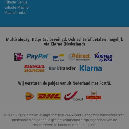
Gillette Venus
Gillette Mach3
Mach3 Turbo
Multisafepay. Https SSL beveiligd. Ook achteraf betalen mogelijk
via Klarna (Nederland)
Wij versturen de pakjes vanuit Nederland met PostNL
© 2005 - 2026 ShaveSavings.com Kvk 24467609 Genoemde handelsmerken,
merknamen en gedeeltelijke artikelinformatie zijn eigendom van de
respectievelijke houders van de rechten.