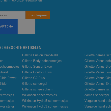
chrijf in op onze Nieuwsbrief!
Inschrijven
EL GEZOCHTE ARTIKELEN:
Gillette Fusion ProShield
Gillette dames sc
jes
Gillette Body scheermesjes
Gillette Venus sc
 scheermesjes
Gillette Sensor Excel
Gillette Venus Br
Shield
Gillette Contour Plus
Gillette Venus Swi
oGlide Power
Gillette G2 Plus
Gillette Venus Ola
Glide
Gillette scheergel
Gillette Venus Ex
er
Gillette scheerschuim
Gillette dames sc
heermesjes
Wilkinson scheermesjes
dames scheergel
heermesjes
Wilkinson Hydro5 scheermesjes
Vergulde hand sch
wer styler
Wilkinson Hydro3 scheermesjes
Vergulde hand sc