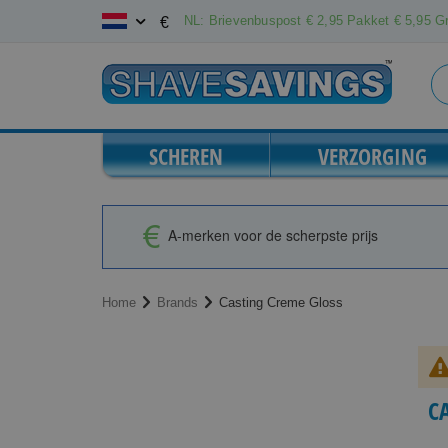
Ga
NL: Brievenbuspost € 2,95 Pakket € 5,95 Gr
€
naar
de
inhoud
SCHEREN
VERZORGING
A-merken voor de scherpste prijs
Home
Brands
Casting Creme Gloss
C