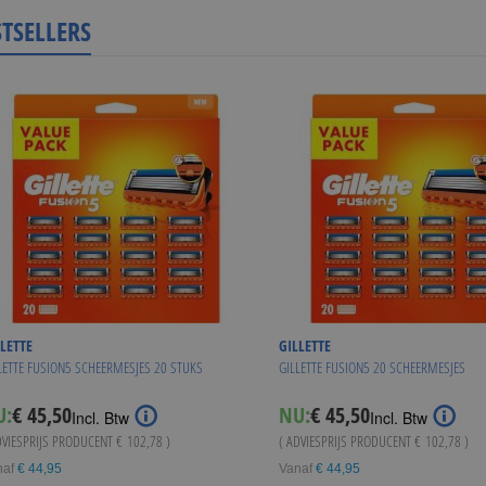
STSELLERS
LETTE
GILLETTE
LETTE FUSION5 SCHEERMESJES 20 STUKS
GILLETTE FUSION5 20 SCHEERMESJES
U:
€ 45,50
NU:
€ 45,50
Incl. Btw
Incl. Btw
DVIESPRIJS PRODUCENT
€ 102,78
)
( ADVIESPRIJS PRODUCENT
€ 102,78
)
naf
€ 44,95
Vanaf
€ 44,95