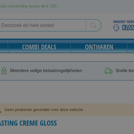
atis verzending boven de € 150,-
VRAGEN? NEEM
Search
Search
COMBI DEALS
ONTHAREN
Meerdere veilige betaalmogelijkheden
Snelle le
Geen producten gevonden voor deze selectie.
ASTING CREME GLOSS