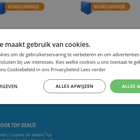
WINKELMANDJE
WINKELMANDJE
e maakt gebruik van cookies.
 de scherpste prijs.
Speciale Dag- en Weekaanbiedingen.
Goe
kies om de gebruikerservaring te verbeteren en om advertenties 
nsluiten bij uw interesses. Kies welke cookies u ons toestaat te g
ns Cookiebeleid in ons Privacybeleid
Lees verder
CONTACT OP:
VOLG ONS
ERGEVEN
ALLES AFWIJZEN
ALLES 
5 4014476
Facebo
Youtub
shavesavings.com
ok
e
VOOR TOP DEALS!
ratis Coupons en andere Top