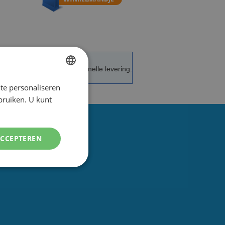
de service en advies.
Snelle levering.
te personaliseren
DUTCH
ebruiken. U kunt
ENGLISH
ACCEPTEREN