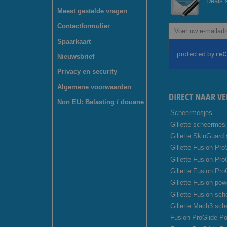
Deals s
Meest gestelde vragen
Contactformulier
Abonneer
u
Spaarkaart
op
onze
Nieuwsbrief
nieuwsbrief
Privacy en security
Algemene voorwaarden
DIRECT NAAR VE
Non EU: Belasting / douane
Scheermesjes
Gillette scheermes
Gillette SkinGuard
Gillette Fusion Pro
Gillette Fusion Pr
Gillette Fusion Pro
Gillette Fusion pow
Gillette Fusion sc
Gillette Mach3 sc
Fusion ProGlide Po