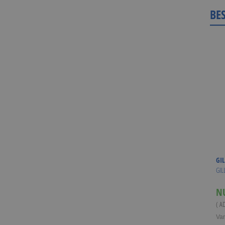
BE
GIL
GIL
N
( A
Va