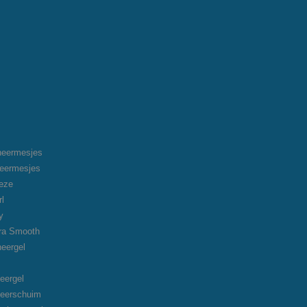
heermesjes
heermesjes
eeze
rl
y
tra Smooth
heergel
eergel
heerschuim