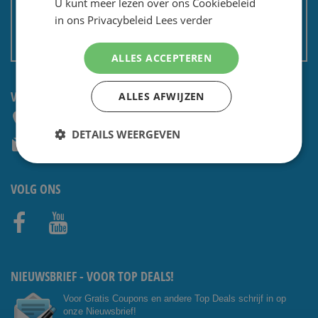
U kunt meer lezen over ons Cookiebeleid
Privacy en security
in ons Privacybeleid
Lees verder
Algemene voorwaarden
Non EU: Belasting / douane
ALLES ACCEPTEREN
VRAGEN? NEEM CONTACT OP:
ALLES AFWIJZEN
+31 (0) 85 4014476
DETAILS WEERGEVEN
service@shavesavings.com
VOLG ONS
Facebo
Youtub
ok
e
NIEUWSBRIEF - VOOR TOP DEALS!
Voor Gratis Coupons en andere Top Deals schrijf in op
onze Nieuwsbrief!