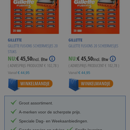
GILLETTE
GILLETTE
GILLETTE FUSION5 SCHEERMESJES 20
GILLETTE FUSION5 20 SCHEERMESJES
STUKS
NU:
€ 45,50
NU:
€ 45,50
Incl. Btw
Incl. Btw
( ADVIESPRIJS PRODUCENT
€ 102,78
)
( ADVIESPRIJS PRODUCENT
€ 102,78
)
Vanaf
€ 44,95
Vanaf
€ 44,95
WINKELMANDJE
WINKELMANDJE
Groot assortiment.
A-merken voor de scherpste prijs.
Speciale Dag- en Weekaanbiedingen.