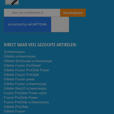
Abonneer
Inschrijven
u
op
onze
nieuwsbrief
DIRECT NAAR VEEL GEZOCHTE ARTIKELEN:
Scheermesjes
Gillette scheermesjes
Gillette SkinGuard scheermesjes
Gillette Fusion ProShield
Gillette Fusion ProGlide Power
Gillette Fusion ProGlide
Gillette Fusion power
Gillette Fusion scheermesjes
Gillette Mach3 scheermesjes
Fusion ProGlide Power styler
Fusion ProGlide Power
Fusion ProGlide scheermesjes
Gillette ProGlide
Gillette Fusion