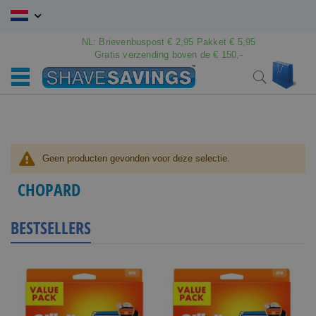
Ga
naar
de
NL: Brievenbuspost € 2,95 Pakket € 5,95
inhoud
Gratis verzending boven de € 150,-
Wink
Search
Geen producten gevonden voor deze selectie.
CHOPARD
BESTSELLERS