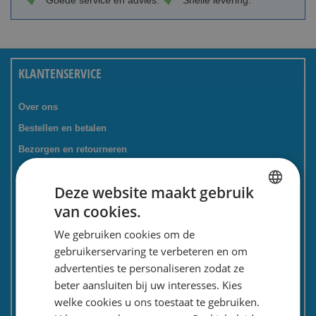
Goede service en advies.
Snelle levering.
KLANTENSERVICE
Over ons
Bestellen en betalen
Bezorgen en retourneren
Tevredenheidsgarantie
Deze website maakt gebruik
Kadoservice
van cookies.
Bedrijven / zakelijk
DUTCH
We gebruiken cookies om de
Meest gestelde vragen
ENGLISH
gebruikerservaring te verbeteren en om
Contactformulier
advertenties te personaliseren zodat ze
Spaarkaart
beter aansluiten bij uw interesses. Kies
Nieuwsbrief
welke cookies u ons toestaat te gebruiken.