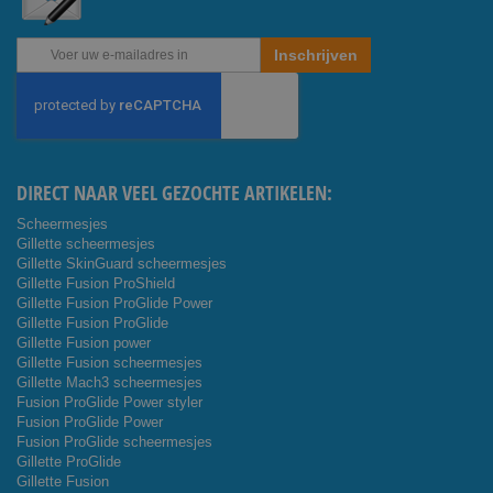
Abonneer
Inschrijven
u
op
onze
nieuwsbrief
DIRECT NAAR VEEL GEZOCHTE ARTIKELEN:
Scheermesjes
Gillette scheermesjes
Gillette SkinGuard scheermesjes
Gillette Fusion ProShield
Gillette Fusion ProGlide Power
Gillette Fusion ProGlide
Gillette Fusion power
Gillette Fusion scheermesjes
Gillette Mach3 scheermesjes
Fusion ProGlide Power styler
Fusion ProGlide Power
Fusion ProGlide scheermesjes
Gillette ProGlide
Gillette Fusion