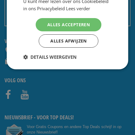
U kunt meer lezen over ons Cookiebeleid
Privacy en security
in ons Privacybeleid
Lees verder
Algemene voorwaarden
Non EU: Belasting / douane
ALLES ACCEPTEREN
VRAGEN? NEEM CONTACT OP:
ALLES AFWIJZEN
+31 (0) 85 4014476
DETAILS WEERGEVEN
service@shavesavings.com
VOLG ONS
Facebo
Youtub
ok
e
NIEUWSBRIEF - VOOR TOP DEALS!
Voor Gratis Coupons en andere Top Deals schrijf in op
onze Nieuwsbrief!