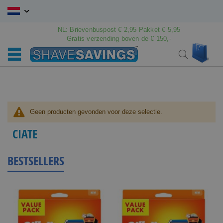
Ga
naar
de
NL: Brievenbuspost € 2,95 Pakket € 5,95
inhoud
Gratis verzending boven de € 150,-
Wink
Search
Geen producten gevonden voor deze selectie.
CIATE
BESTSELLERS