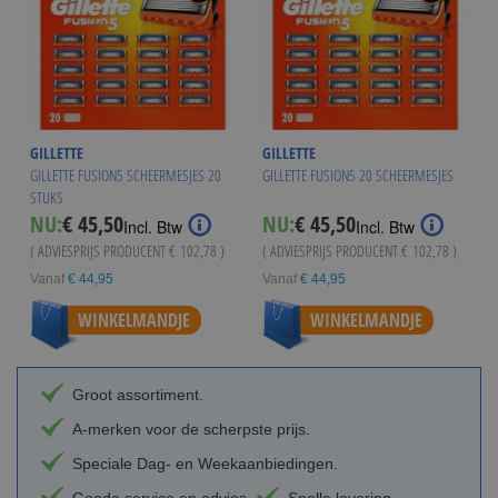
GILLETTE
GILLETTE
GILLETTE FUSION5 SCHEERMESJES 20
GILLETTE FUSION5 20 SCHEERMESJES
STUKS
NU:
€ 45,50
NU:
€ 45,50
Incl. Btw
Incl. Btw
( ADVIESPRIJS PRODUCENT
€ 102,78
)
( ADVIESPRIJS PRODUCENT
€ 102,78
)
Vanaf
€ 44,95
Vanaf
€ 44,95
WINKELMANDJE
WINKELMANDJE
Groot assortiment.
A-merken voor de scherpste prijs.
Speciale Dag- en Weekaanbiedingen.