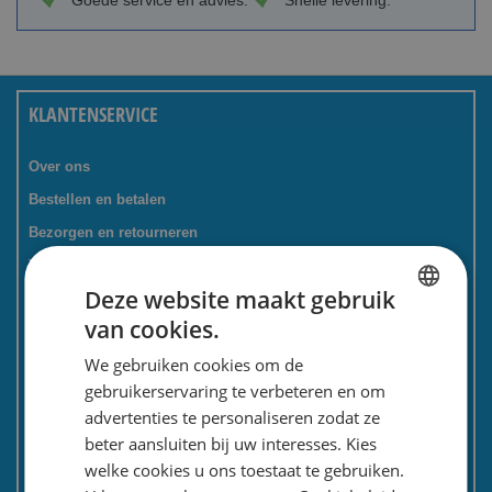
Goede service en advies.
Snelle levering.
KLANTENSERVICE
Over ons
Bestellen en betalen
Bezorgen en retourneren
Tevredenheidsgarantie
Deze website maakt gebruik
Kadoservice
van cookies.
Bedrijven / zakelijk
DUTCH
We gebruiken cookies om de
Meest gestelde vragen
ENGLISH
gebruikerservaring te verbeteren en om
Contactformulier
advertenties te personaliseren zodat ze
Spaarkaart
beter aansluiten bij uw interesses. Kies
Nieuwsbrief
welke cookies u ons toestaat te gebruiken.