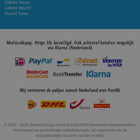
Gillette Venus
Gillette Mach3
Mach3 Turbo
Multisafepay. Https SSL beveiligd. Ook achteraf betalen mogelijk
via Klarna (Nederland)
Wij versturen de pakjes vanuit Nederland met PostNL
© 2005 - 2026 ShaveSavings.com Kvk 24467609 Genoemde handelsmerken,
merknamen en gedeeltelijke artikelinformatie zijn eigendom van de
respectievelijke houders van de rechten.