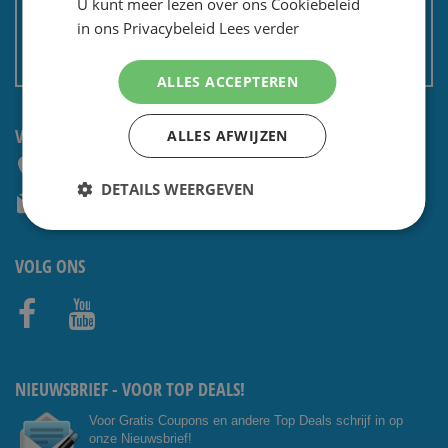
U kunt meer lezen over ons Cookiebeleid
Privacy en security
in ons Privacybeleid
Lees verder
Algemene voorwaarden
Non EU: Belasting / douane
ALLES ACCEPTEREN
VRAGEN? NEEM CONTACT OP:
ALLES AFWIJZEN
+31 (0) 85 4014476
DETAILS WEERGEVEN
service@shavesavings.com
VOLG ONS
Facebo
Youtub
ok
e
NIEUWSBRIEF - VOOR TOP DEALS!
Voor Gratis Coupons en andere Top Deals schrijf in op
onze Nieuwsbrief!