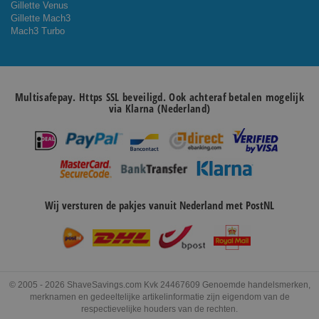
Gillette Venus
Gillette Mach3
Mach3 Turbo
Multisafepay. Https SSL beveiligd. Ook achteraf betalen mogelijk
via Klarna (Nederland)
Wij versturen de pakjes vanuit Nederland met PostNL
© 2005 - 2026 ShaveSavings.com Kvk 24467609 Genoemde handelsmerken,
merknamen en gedeeltelijke artikelinformatie zijn eigendom van de
respectievelijke houders van de rechten.