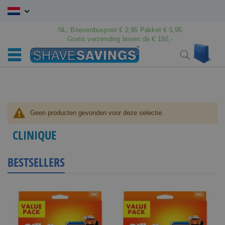
Ga
naar
de
NL: Brievenbuspost € 2,95 Pakket € 5,95
inhoud
Gratis verzending boven de € 150,-
Wink
Search
Geen producten gevonden voor deze selectie.
CLINIQUE
BESTSELLERS