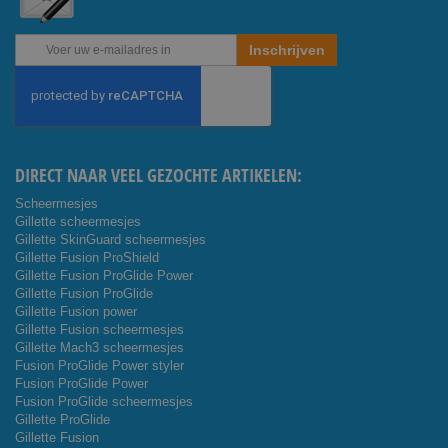
Abonneer
Inschrijven
u
op
onze
nieuwsbrief
DIRECT NAAR VEEL GEZOCHTE ARTIKELEN:
Scheermesjes
Gillette scheermesjes
Gillette SkinGuard scheermesjes
Gillette Fusion ProShield
Gillette Fusion ProGlide Power
Gillette Fusion ProGlide
Gillette Fusion power
Gillette Fusion scheermesjes
Gillette Mach3 scheermesjes
Fusion ProGlide Power styler
Fusion ProGlide Power
Fusion ProGlide scheermesjes
Gillette ProGlide
Gillette Fusion