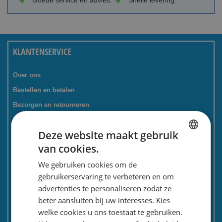
Goede service en advies.
Snelle levering.
KLANTENSERVICE
Over ons
Bestellen en betalen
Bezorgen en retourneren
Tevredenheidsgarantie
Deze website maakt gebruik
Kadoservice
van cookies.
Bedrijven / zakelijk
DUTCH
We gebruiken cookies om de
Meest gestelde vragen
ENGLISH
gebruikerservaring te verbeteren en om
Contactformulier
advertenties te personaliseren zodat ze
Spaarkaart
beter aansluiten bij uw interesses. Kies
Nieuwsbrief
welke cookies u ons toestaat te gebruiken.