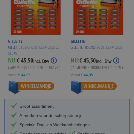
GILLETTE
GILLETTE
GILLETTE FUSION5 SCHEERMESJES 20
GILLETTE FUSION5 20 SCHEERMESJES
STUKS
NU:
€ 45,50
NU:
€ 45,50
Incl. Btw
Incl. Btw
( ADVIESPRIJS PRODUCENT
€ 102,78
)
( ADVIESPRIJS PRODUCENT
€ 102,78
)
Vanaf
€ 44,95
Vanaf
€ 44,95
WINKELMANDJE
WINKELMANDJE
Groot assortiment.
A-merken voor de scherpste prijs.
Speciale Dag- en Weekaanbiedingen.