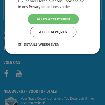
U kunt meer lezen over ons Cookiebeleid
Privacy en security
in ons Privacybeleid
Lees verder
Algemene voorwaarden
Non EU: Belasting / douane
ALLES ACCEPTEREN
VRAGEN? NEEM CONTACT OP:
ALLES AFWIJZEN
+31 (0) 85 4014476
DETAILS WEERGEVEN
service@shavesavings.com
VOLG ONS
Facebo
Youtub
ok
e
NIEUWSBRIEF - VOOR TOP DEALS!
Voor Gratis Coupons en andere Top Deals schrijf in op
onze Nieuwsbrief!