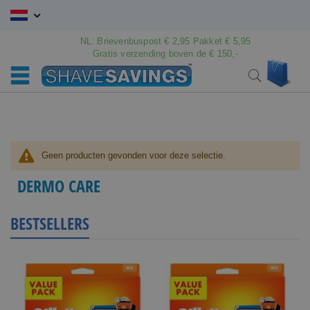
Ga
naar
de
NL: Brievenbuspost € 2,95 Pakket € 5,95
inhoud
Gratis verzending boven de € 150,-
Wink
Search
Geen producten gevonden voor deze selectie.
DERMO CARE
BESTSELLERS