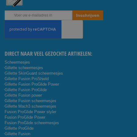
Abonneer
Inschrijven
u
op
onze
nieuwsbrief
DIRECT NAAR VEEL GEZOCHTE ARTIKELEN:
Scheermesjes
Gillette scheermesjes
Gillette SkinGuard scheermesjes
Gillette Fusion ProShield
Gillette Fusion ProGlide Power
Gillette Fusion ProGlide
Gillette Fusion power
Gillette Fusion scheermesjes
Gillette Mach3 scheermesjes
Fusion ProGlide Power styler
Fusion ProGlide Power
Fusion ProGlide scheermesjes
Gillette ProGlide
Gillette Fusion