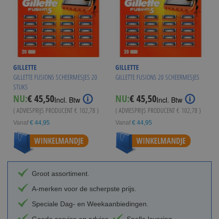
GILLETTE
GILLETTE
GILLETTE FUSION5 SCHEERMESJES 20
GILLETTE FUSION5 20 SCHEERMESJES
STUKS
NU:
€ 45,50
NU:
€ 45,50
Incl. Btw
Incl. Btw
( ADVIESPRIJS PRODUCENT
€ 102,78
)
( ADVIESPRIJS PRODUCENT
€ 102,78
)
Vanaf
€ 44,95
Vanaf
€ 44,95
WINKELMANDJE
WINKELMANDJE
Groot assortiment.
A-merken voor de scherpste prijs.
Speciale Dag- en Weekaanbiedingen.