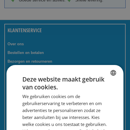
Goede service en advies.
Snelle levering.
KLANTENSERVICE
Over ons
Bestellen en betalen
Bezorgen en retourneren
Tevredenheidsgarantie
Deze website maakt gebruik
Kadoservice
van cookies.
Bedrijven / zakelijk
DUTCH
We gebruiken cookies om de
Meest gestelde vragen
ENGLISH
gebruikerservaring te verbeteren en om
Contactformulier
advertenties te personaliseren zodat ze
Spaarkaart
beter aansluiten bij uw interesses. Kies
Nieuwsbrief
welke cookies u ons toestaat te gebruiken.