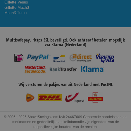
Gillette Venus
Gillette Mach3
Mach3 Turbo
Multisafepay. Https SSL beveiligd. Ook achteraf betalen mogelijk
via Klarna (Nederland)
Wij versturen de pakjes vanuit Nederland met PostNL
© 2005 - 2026 ShaveSavings.com Kvk 24467609 Genoemde handelsmerken,
merknamen en gedeeltelijke artikelinformatie zijn eigendom van de
respectievelijke houders van de rechten.