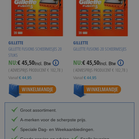
GILLETTE
GILLETTE
GILLETTE FUSION5 SCHEERMESJES 20
GILLETTE FUSION5 20 SCHEERMESJES
STUKS
NU:
€ 45,50
NU:
€ 45,50
Incl. Btw
Incl. Btw
( ADVIESPRIJS PRODUCENT
€ 102,78
)
( ADVIESPRIJS PRODUCENT
€ 102,78
)
Vanaf
€ 44,95
Vanaf
€ 44,95
WINKELMANDJE
WINKELMANDJE
Groot assortiment.
A-merken voor de scherpste prijs.
Speciale Dag- en Weekaanbiedingen.