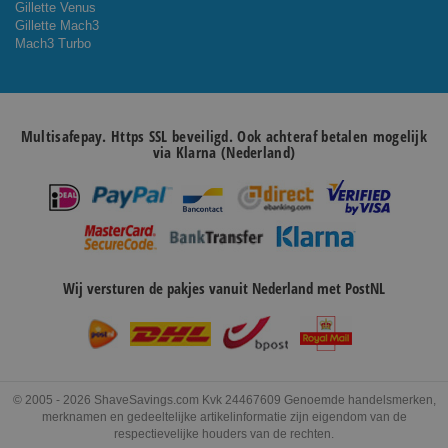
Gillette Venus
Gillette Mach3
Mach3 Turbo
Multisafepay. Https SSL beveiligd. Ook achteraf betalen mogelijk
via Klarna (Nederland)
Wij versturen de pakjes vanuit Nederland met PostNL
© 2005 - 2026 ShaveSavings.com Kvk 24467609 Genoemde handelsmerken,
merknamen en gedeeltelijke artikelinformatie zijn eigendom van de
respectievelijke houders van de rechten.