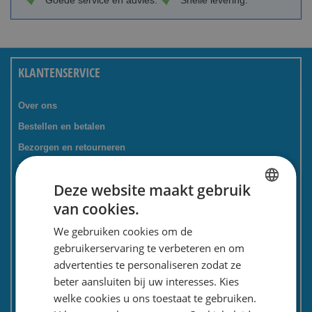
Goede service en advies.
Snelle levering.
KLANTENSERVICE
Over ons
Bestellen en betalen
Bezorgen en retourneren
Tevredenheidsgarantie
Deze website maakt gebruik
Kadoservice
van cookies.
Bedrijven / zakelijk
DUTCH
We gebruiken cookies om de
Meest gestelde vragen
ENGLISH
gebruikerservaring te verbeteren en om
Contactformulier
advertenties te personaliseren zodat ze
Spaarkaart
beter aansluiten bij uw interesses. Kies
Nieuwsbrief
welke cookies u ons toestaat te gebruiken.