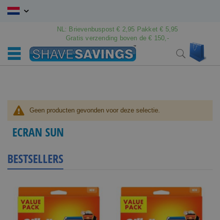
Ga
naar
de
NL: Brievenbuspost € 2,95 Pakket € 5,95
inhoud
Gratis verzending boven de € 150,-
Wink
Search
Geen producten gevonden voor deze selectie.
ECRAN SUN
BESTSELLERS