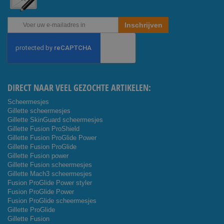
Abonneer
Inschrijven
u
op
onze
nieuwsbrief
DIRECT NAAR VEEL GEZOCHTE ARTIKELEN:
Scheermesjes
Gillette scheermesjes
Gillette SkinGuard scheermesjes
Gillette Fusion ProShield
Gillette Fusion ProGlide Power
Gillette Fusion ProGlide
Gillette Fusion power
Gillette Fusion scheermesjes
Gillette Mach3 scheermesjes
Fusion ProGlide Power styler
Fusion ProGlide Power
Fusion ProGlide scheermesjes
Gillette ProGlide
Gillette Fusion