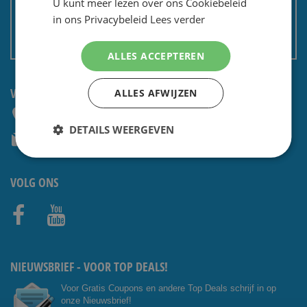
U kunt meer lezen over ons Cookiebeleid
Privacy en security
in ons Privacybeleid
Lees verder
Algemene voorwaarden
Non EU: Belasting / douane
ALLES ACCEPTEREN
VRAGEN? NEEM CONTACT OP:
ALLES AFWIJZEN
+31 (0) 85 4014476
DETAILS WEERGEVEN
service@shavesavings.com
VOLG ONS
Facebo
Youtub
ok
e
NIEUWSBRIEF - VOOR TOP DEALS!
Voor Gratis Coupons en andere Top Deals schrijf in op
onze Nieuwsbrief!