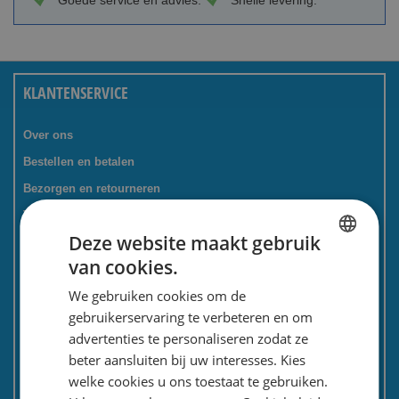
Goede service en advies.
Snelle levering.
KLANTENSERVICE
Over ons
Bestellen en betalen
Bezorgen en retourneren
Tevredenheidsgarantie
Deze website maakt gebruik
Kadoservice
van cookies.
Bedrijven / zakelijk
DUTCH
We gebruiken cookies om de
Meest gestelde vragen
ENGLISH
gebruikerservaring te verbeteren en om
Contactformulier
advertenties te personaliseren zodat ze
Spaarkaart
beter aansluiten bij uw interesses. Kies
Nieuwsbrief
welke cookies u ons toestaat te gebruiken.