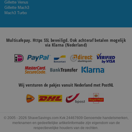
Gillette Venus
Gillette Mach3
Mach3 Turbo
Multisafepay. Https SSL beveiligd. Ook achteraf betalen mogelijk
via Klarna (Nederland)
Wij versturen de pakjes vanuit Nederland met PostNL
© 2005 - 2026 ShaveSavings.com Kvk 24467609 Genoemde handelsmerken,
merknamen en gedeeltelijke artikelinformatie zijn eigendom van de
respectievelijke houders van de rechten.