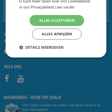
U kunt meer lezen over ons Cookiebeleid
Privacy en security
in ons Privacybeleid
Lees verder
Algemene voorwaarden
Non EU: Belasting / douane
ALLES ACCEPTEREN
VRAGEN? NEEM CONTACT OP:
ALLES AFWIJZEN
+31 (0) 85 4014476
DETAILS WEERGEVEN
service@shavesavings.com
VOLG ONS
Facebo
Youtub
ok
e
NIEUWSBRIEF - VOOR TOP DEALS!
Voor Gratis Coupons en andere Top Deals schrijf in op
onze Nieuwsbrief!