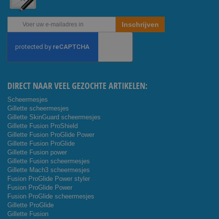
Abonneer
Inschrijven
u
op
onze
nieuwsbrief
DIRECT NAAR VEEL GEZOCHTE ARTIKELEN:
Scheermesjes
Gillette scheermesjes
Gillette SkinGuard scheermesjes
Gillette Fusion ProShield
Gillette Fusion ProGlide Power
Gillette Fusion ProGlide
Gillette Fusion power
Gillette Fusion scheermesjes
Gillette Mach3 scheermesjes
Fusion ProGlide Power styler
Fusion ProGlide Power
Fusion ProGlide scheermesjes
Gillette ProGlide
Gillette Fusion