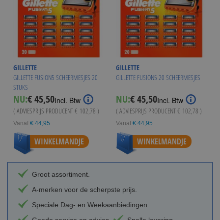
GILLETTE
GILLETTE
GILLETTE FUSION5 SCHEERMESJES 20
GILLETTE FUSION5 20 SCHEERMESJES
STUKS
NU:
€ 45,50
NU:
€ 45,50
Incl. Btw
Incl. Btw
( ADVIESPRIJS PRODUCENT
€ 102,78
)
( ADVIESPRIJS PRODUCENT
€ 102,78
)
Vanaf
€ 44,95
Vanaf
€ 44,95
WINKELMANDJE
WINKELMANDJE
Groot assortiment.
A-merken voor de scherpste prijs.
Speciale Dag- en Weekaanbiedingen.