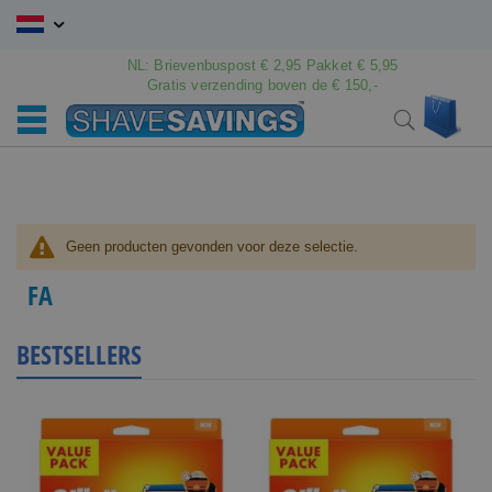
Ga
naar
de
NL: Brievenbuspost € 2,95 Pakket € 5,95
inhoud
Gratis verzending boven de € 150,-
Wink
Search
Geen producten gevonden voor deze selectie.
FA
BESTSELLERS