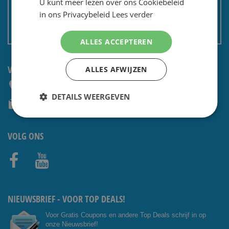
U kunt meer lezen over ons Cookiebeleid
Privacy en security
in ons Privacybeleid
Lees verder
Algemene voorwaarden
Non EU: Belasting / douane
ALLES ACCEPTEREN
VRAGEN? NEEM CONTACT OP:
ALLES AFWIJZEN
+31 (0) 85 4014476
DETAILS WEERGEVEN
service@shavesavings.com
VOLG ONS
Facebo
Youtub
ok
e
NIEUWSBRIEF - VOOR TOP DEALS!
Voor Gratis Coupons en andere Top Deals schrijf in op
onze Nieuwsbrief!