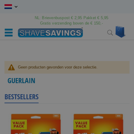
Ga
naar
de
NL: Brievenbuspost € 2,95 Pakket € 5,95
inhoud
Gratis verzending boven de € 150,-
Wink
Search
Geen producten gevonden voor deze selectie.
GUERLAIN
BESTSELLERS