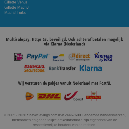
Gillette Venus
Gillette Mach3
Mach3 Turbo
Multisafepay. Https SSL beveiligd. Ook achteraf betalen mogelijk
via Klarna (Nederland)
Wij versturen de pakjes vanuit Nederland met PostNL
© 2005 - 2026 ShaveSavings.com Kvk 24467609 Genoemde handelsmerken,
merknamen en gedeeltelijke artikelinformatie zijn eigendom van de
respectievelijke houders van de rechten.