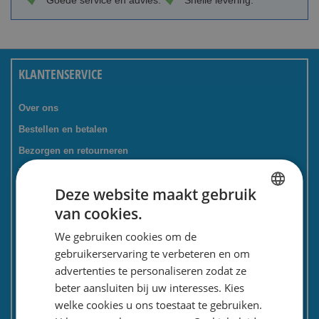
Goede service en advies.
Snelle levering.
KLANTENSERVICE
Over ons
Bestellen en betalen
Bezorgen en retourneren
Tevredenheidsgarantie
Deze website maakt gebruik
Kadoservice
van cookies.
Bedrijven / zakelijk
DUTCH
We gebruiken cookies om de
Meest gestelde vragen
ENGLISH
gebruikerservaring te verbeteren en om
Contactformulier
advertenties te personaliseren zodat ze
Spaarkaart
beter aansluiten bij uw interesses. Kies
Nieuwsbrief
welke cookies u ons toestaat te gebruiken.