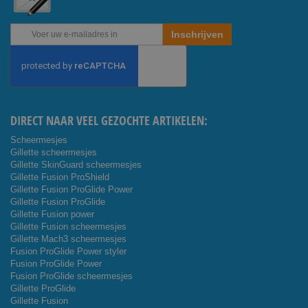
Abonneer
Inschrijven
u
op
onze
nieuwsbrief
DIRECT NAAR VEEL GEZOCHTE ARTIKELEN:
Scheermesjes
Gillette scheermesjes
Gillette SkinGuard scheermesjes
Gillette Fusion ProShield
Gillette Fusion ProGlide Power
Gillette Fusion ProGlide
Gillette Fusion power
Gillette Fusion scheermesjes
Gillette Mach3 scheermesjes
Fusion ProGlide Power styler
Fusion ProGlide Power
Fusion ProGlide scheermesjes
Gillette ProGlide
Gillette Fusion