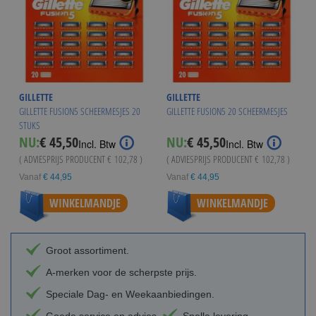
GILLETTE
GILLETTE
GILLETTE FUSION5 SCHEERMESJES 20
GILLETTE FUSION5 20 SCHEERMESJES
STUKS
NU:
€ 45,50
NU:
€ 45,50
Incl. Btw
Incl. Btw
( ADVIESPRIJS PRODUCENT
€ 102,78
)
( ADVIESPRIJS PRODUCENT
€ 102,78
)
Vanaf
€ 44,95
Vanaf
€ 44,95
WINKELMANDJE
WINKELMANDJE
Groot assortiment.
A-merken voor de scherpste prijs.
Speciale Dag- en Weekaanbiedingen.