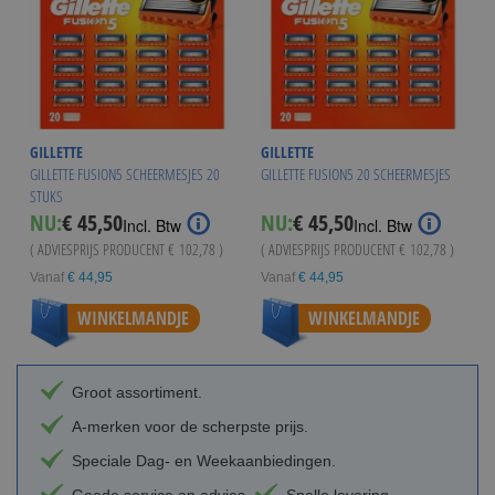
GILLETTE
GILLETTE
GILLETTE FUSION5 SCHEERMESJES 20
GILLETTE FUSION5 20 SCHEERMESJES
STUKS
NU:
€ 45,50
NU:
€ 45,50
Incl. Btw
Incl. Btw
( ADVIESPRIJS PRODUCENT
€ 102,78
)
( ADVIESPRIJS PRODUCENT
€ 102,78
)
Vanaf
€ 44,95
Vanaf
€ 44,95
WINKELMANDJE
WINKELMANDJE
Groot assortiment.
A-merken voor de scherpste prijs.
Speciale Dag- en Weekaanbiedingen.