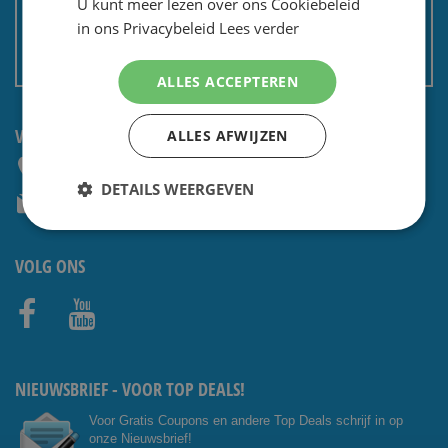
U kunt meer lezen over ons Cookiebeleid
Privacy en security
in ons Privacybeleid
Lees verder
Algemene voorwaarden
Non EU: Belasting / douane
ALLES ACCEPTEREN
VRAGEN? NEEM CONTACT OP:
ALLES AFWIJZEN
+31 (0) 85 4014476
DETAILS WEERGEVEN
service@shavesavings.com
VOLG ONS
Facebo
Youtub
ok
e
NIEUWSBRIEF - VOOR TOP DEALS!
Voor Gratis Coupons en andere Top Deals schrijf in op
onze Nieuwsbrief!