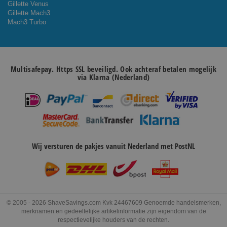
Gillette Venus
Gillette Mach3
Mach3 Turbo
Multisafepay. Https SSL beveiligd. Ook achteraf betalen mogelijk
via Klarna (Nederland)
Wij versturen de pakjes vanuit Nederland met PostNL
© 2005 - 2026 ShaveSavings.com Kvk 24467609 Genoemde handelsmerken,
merknamen en gedeeltelijke artikelinformatie zijn eigendom van de
respectievelijke houders van de rechten.