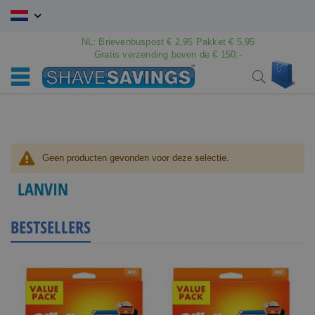
Ga
naar
de
NL: Brievenbuspost € 2,95 Pakket € 5,95
inhoud
Gratis verzending boven de € 150,-
Wink
Search
Geen producten gevonden voor deze selectie.
LANVIN
BESTSELLERS