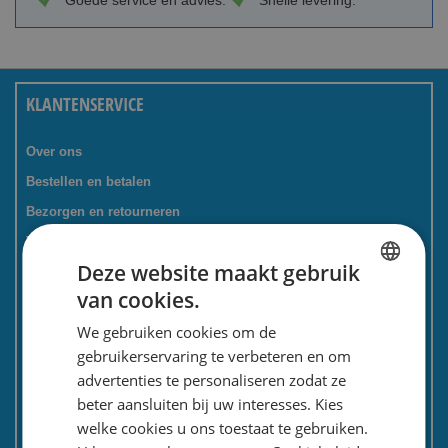
Goede service en advies.
Snelle levering.
KLANTENSERVICE
Over ons
Bestellen en betalen
Bezorgen en retourneren
Tevredenheidsgarantie
Deze website maakt gebruik
Kadoservice
van cookies.
Bedrijven / zakelijk
DUTCH
We gebruiken cookies om de
Meest gestelde vragen
ENGLISH
gebruikerservaring te verbeteren en om
Contactformulier
advertenties te personaliseren zodat ze
Spaarkaart
beter aansluiten bij uw interesses. Kies
Nieuwsbrief
welke cookies u ons toestaat te gebruiken.