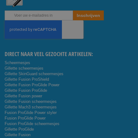
Abonneer
Inschrijven
u
op
onze
nieuwsbrief
DIRECT NAAR VEEL GEZOCHTE ARTIKELEN:
Scheermesjes
Gillette scheermesjes
Gillette SkinGuard scheermesjes
Gillette Fusion ProShield
Gillette Fusion ProGlide Power
Gillette Fusion ProGlide
Gillette Fusion power
Gillette Fusion scheermesjes
Gillette Mach3 scheermesjes
Fusion ProGlide Power styler
Fusion ProGlide Power
Fusion ProGlide scheermesjes
Gillette ProGlide
Gillette Fusion