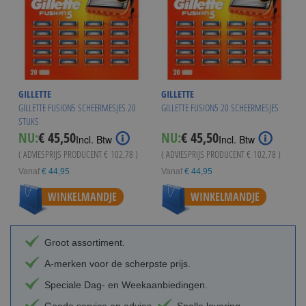
GILLETTE
GILLETTE
GILLETTE FUSION5 SCHEERMESJES 20
GILLETTE FUSION5 20 SCHEERMESJES
STUKS
NU:
€ 45,50
NU:
€ 45,50
Incl. Btw
Incl. Btw
( ADVIESPRIJS PRODUCENT
€ 102,78
)
( ADVIESPRIJS PRODUCENT
€ 102,78
)
Vanaf
€ 44,95
Vanaf
€ 44,95
WINKELMANDJE
WINKELMANDJE
Groot assortiment.
A-merken voor de scherpste prijs.
Speciale Dag- en Weekaanbiedingen.