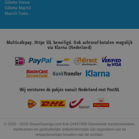
Gillette Venus
Gillette Mach3
Mach3 Turbo
Multisafepay. Https SSL beveiligd. Ook achteraf betalen mogelijk
via Klarna (Nederland)
Wij versturen de pakjes vanuit Nederland met PostNL
© 2005 - 2026 ShaveSavings.com Kvk 24467609 Genoemde handelsmerken,
merknamen en gedeeltelijke artikelinformatie zijn eigendom van de
respectievelijke houders van de rechten.