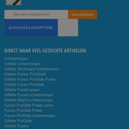
Abonneer
Inschrijven
u
op
onze
nieuwsbrief
DIRECT NAAR VEEL GEZOCHTE ARTIKELEN:
Scheermesjes
Gillette scheermesjes
Gillette SkinGuard scheermesjes
Gillette Fusion ProShield
Gillette Fusion ProGlide Power
Gillette Fusion ProGlide
Gillette Fusion power
Gillette Fusion scheermesjes
Gillette Mach3 scheermesjes
Fusion ProGlide Power styler
Fusion ProGlide Power
Fusion ProGlide scheermesjes
Gillette ProGlide
Gillette Fusion