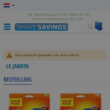
Ga
naar
de
NL: Brievenbuspost € 2,95 Pakket € 5,95
inhoud
Gratis verzending boven de € 150,-
Wink
Search
Geen producten gevonden voor deze selectie.
LE JARDIN
BESTSELLERS