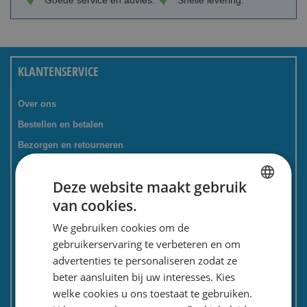
Goede service en advies.
Snelle levering.
KLANTENSERVICE
Over ons
Bestellen en betalen
Bezorgen en retourneren
Tevredenheidsgarantie
Deze website maakt gebruik
Kadoservice
van cookies.
Bedrijven / zakelijk
DUTCH
We gebruiken cookies om de
Meest gestelde vragen
ENGLISH
gebruikerservaring te verbeteren en om
Contactformulier
advertenties te personaliseren zodat ze
Spaarkaart
beter aansluiten bij uw interesses. Kies
Nieuwsbrief
welke cookies u ons toestaat te gebruiken.