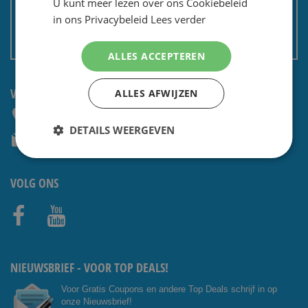
U kunt meer lezen over ons Cookiebeleid
Privacy en security
in ons Privacybeleid
Lees verder
Algemene voorwaarden
Non EU: Belasting / douane
ALLES ACCEPTEREN
VRAGEN? NEEM CONTACT OP:
ALLES AFWIJZEN
+31 (0) 85 4014476
DETAILS WEERGEVEN
service@shavesavings.com
VOLG ONS
Facebo
Youtub
ok
e
NIEUWSBRIEF - VOOR TOP DEALS!
Voor Gratis Coupons en andere Top Deals schrijf in op
onze Nieuwsbrief!