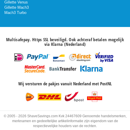
Gillette Venus
Gillette Mach3
Mach3 Turbo
Multisafepay. Https SSL beveiligd. Ook achteraf betalen mogelijk
via Klarna (Nederland)
Wij versturen de pakjes vanuit Nederland met PostNL
© 2005 - 2026 ShaveSavings.com Kvk 24467609 Genoemde handelsmerken,
merknamen en gedeeltelijke artikelinformatie zijn eigendom van de
respectievelijke houders van de rechten.