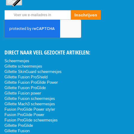
Abonneer
Inschrijven
u
op
onze
nieuwsbrief
DIRECT NAAR VEEL GEZOCHTE ARTIKELEN:
Scheermesjes
Gillette scheermesjes
Gillette SkinGuard scheermesjes
Gillette Fusion ProShield
Gillette Fusion ProGlide Power
Gillette Fusion ProGlide
Gillette Fusion power
Gillette Fusion scheermesjes
Gillette Mach3 scheermesjes
Fusion ProGlide Power styler
Fusion ProGlide Power
Fusion ProGlide scheermesjes
Gillette ProGlide
Gillette Fusion