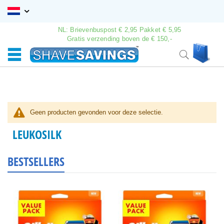
Ga
naar
de
NL: Brievenbuspost € 2,95 Pakket € 5,95
inhoud
Gratis verzending boven de € 150,-
Wink
Search
Geen producten gevonden voor deze selectie.
LEUKOSILK
BESTSELLERS