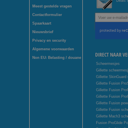
Deals s
Meest gestelde vragen
Contactformulier
Abonneer
u
Spaarkaart
op
onze
Nieuwsbrief
nieuwsbrief
Privacy en security
Algemene voorwaarden
DIRECT NAAR VE
Non EU: Belasting / douane
Scheermesjes
Gillette scheermes
Gillette SkinGuard
Gillette Fusion Pro
Gillette Fusion Pr
Gillette Fusion Pro
Gillette Fusion pow
Gillette Fusion sc
Gillette Mach3 sc
Fusion ProGlide Po