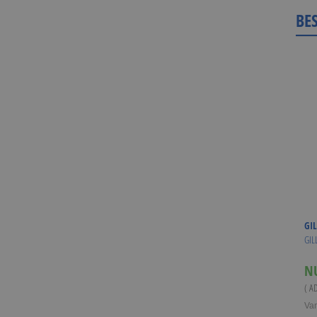
BE
GIL
GIL
N
( A
Va