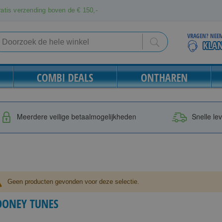
atis verzending boven de € 150,-
VRAGEN? NEEM
Search
Search
COMBI DEALS
ONTHAREN
Meerdere veilige betaalmogelijkheden
Snelle le
Geen producten gevonden voor deze selectie.
OONEY TUNES