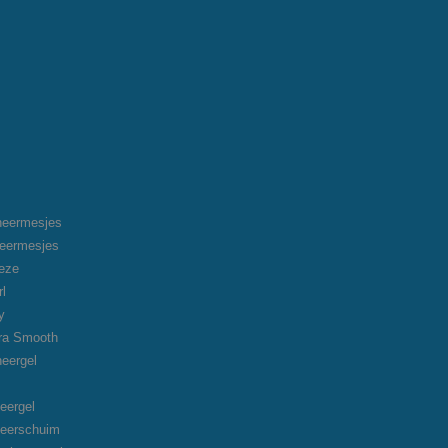
heermesjes
heermesjes
eeze
rl
y
tra Smooth
heergel
eergel
heerschuim