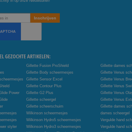
chrijf in op onze Nieuwsbrief!
Inschrijven
EL GEZOCHTE ARTIKELEN:
Gillette Fusion ProShield
Gillette dames sc
jes
Gillette Body scheermesjes
Gillette Venus sc
 scheermesjes
Gillette Sensor Excel
Gillette Venus Br
Shield
Gillette Contour Plus
Gillette Venus Swi
oGlide Power
Gillette G2 Plus
Gillette Venus Ola
Glide
Gillette scheergel
Gillette Venus Ex
er
Gillette scheerschuim
Gillette dames sc
heermesjes
Wilkinson scheermesjes
dames scheergel
heermesjes
Wilkinson Hydro5 scheermesjes
Vergulde hand sch
wer styler
Wilkinson Hydro3 scheermesjes
Vergulde hand sc