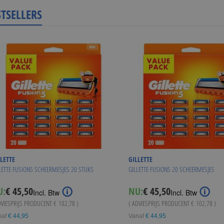
STSELLERS
LETTE
GILLETTE
LETTE FUSION5 SCHEERMESJES 20 STUKS
GILLETTE FUSION5 20 SCHEERMESJES
U:
€ 45,50
NU:
€ 45,50
Incl. Btw
Incl. Btw
DVIESPRIJS PRODUCENT
€ 102,78
)
( ADVIESPRIJS PRODUCENT
€ 102,78
)
naf
€ 44,95
Vanaf
€ 44,95