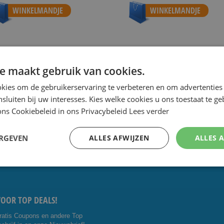
WINKELMANDJE
WINKELMANDJE
e maakt gebruik van cookies.
 de scherpste prijs.
Speciale Dag- en Weekaanbiedingen.
Goe
kies om de gebruikerservaring te verbeteren en om advertenties 
nsluiten bij uw interesses. Kies welke cookies u ons toestaat te g
ns Cookiebeleid in ons Privacybeleid
Lees verder
CONTACT OP:
VOLG ONS
ERGEVEN
ALLES AFWIJZEN
ALLES 
5 4014476
Facebo
Youtub
shavesavings.com
ok
e
VOOR TOP DEALS!
ratis Coupons en andere Top