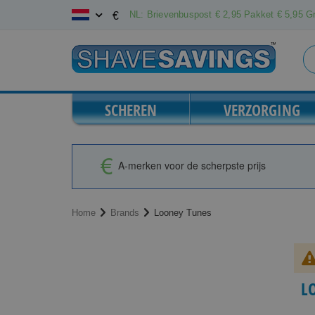
Ga
NL: Brievenbuspost € 2,95 Pakket € 5,95 Gr
€
naar
de
inhoud
SCHEREN
VERZORGING
A-merken voor de scherpste prijs
Home
Brands
Looney Tunes
L