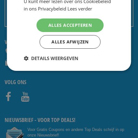
U kunt meer lezen over ons Cookiebeleid
Privacy en security
in ons Privacybeleid
Lees verder
Algemene voorwaarden
Non EU: Belasting / douane
ALLES ACCEPTEREN
VRAGEN? NEEM CONTACT OP:
ALLES AFWIJZEN
+31 (0) 85 4014476
DETAILS WEERGEVEN
service@shavesavings.com
VOLG ONS
Facebo
Youtub
ok
e
NIEUWSBRIEF - VOOR TOP DEALS!
Voor Gratis Coupons en andere Top Deals schrijf in op
onze Nieuwsbrief!