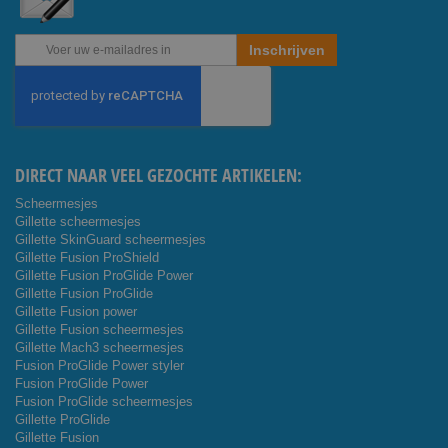
Abonneer
Inschrijven
u
op
onze
nieuwsbrief
DIRECT NAAR VEEL GEZOCHTE ARTIKELEN:
Scheermesjes
Gillette scheermesjes
Gillette SkinGuard scheermesjes
Gillette Fusion ProShield
Gillette Fusion ProGlide Power
Gillette Fusion ProGlide
Gillette Fusion power
Gillette Fusion scheermesjes
Gillette Mach3 scheermesjes
Fusion ProGlide Power styler
Fusion ProGlide Power
Fusion ProGlide scheermesjes
Gillette ProGlide
Gillette Fusion