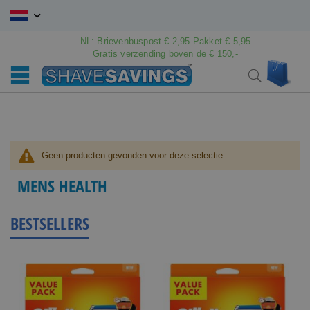
Ga
naar
de
NL: Brievenbuspost € 2,95 Pakket € 5,95
inhoud
Gratis verzending boven de € 150,-
Wink
Search
Geen producten gevonden voor deze selectie.
MENS HEALTH
BESTSELLERS