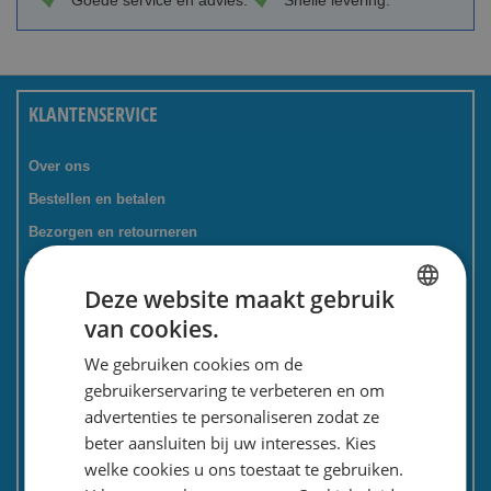
Goede service en advies.
Snelle levering.
KLANTENSERVICE
Over ons
Bestellen en betalen
Bezorgen en retourneren
Tevredenheidsgarantie
Deze website maakt gebruik
Kadoservice
van cookies.
Bedrijven / zakelijk
DUTCH
We gebruiken cookies om de
Meest gestelde vragen
ENGLISH
gebruikerservaring te verbeteren en om
Contactformulier
advertenties te personaliseren zodat ze
Spaarkaart
beter aansluiten bij uw interesses. Kies
Nieuwsbrief
welke cookies u ons toestaat te gebruiken.