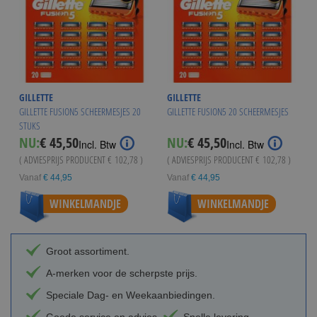
GILLETTE
GILLETTE
GILLETTE FUSION5 SCHEERMESJES 20
GILLETTE FUSION5 20 SCHEERMESJES
STUKS
NU:
€ 45,50
NU:
€ 45,50
Incl. Btw
Incl. Btw
( ADVIESPRIJS PRODUCENT
€ 102,78
)
( ADVIESPRIJS PRODUCENT
€ 102,78
)
Vanaf
€ 44,95
Vanaf
€ 44,95
WINKELMANDJE
WINKELMANDJE
Groot assortiment.
A-merken voor de scherpste prijs.
Speciale Dag- en Weekaanbiedingen.