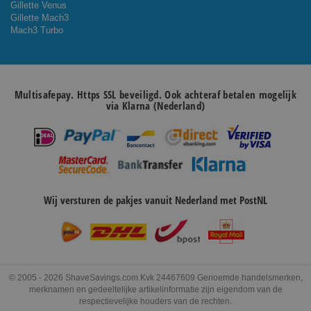
Gillette Venus
Gillette Mach3
Mach3 Turbo
Multisafepay. Https SSL beveiligd. Ook achteraf betalen mogelijk
via Klarna (Nederland)
Wij versturen de pakjes vanuit Nederland met PostNL
© 2005 - 2026 ShaveSavings.com Kvk 24467609 Genoemde handelsmerken,
merknamen en gedeeltelijke artikelinformatie zijn eigendom van de
respectievelijke houders van de rechten.