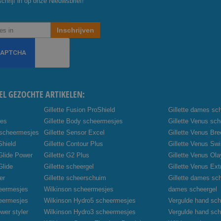
chrijf in op onze Nieuwsbrief!
Inschrijven
EL GEZOCHTE ARTIKELEN:
Gillette Fusion ProShield
Gillette dames sc
jes
Gillette Body scheermesjes
Gillette Venus sc
 scheermesjes
Gillette Sensor Excel
Gillette Venus Br
Shield
Gillette Contour Plus
Gillette Venus Swi
oGlide Power
Gillette G2 Plus
Gillette Venus Ola
Glide
Gillette scheergel
Gillette Venus Ex
er
Gillette scheerschuim
Gillette dames sc
heermesjes
Wilkinson scheermesjes
dames scheergel
heermesjes
Wilkinson Hydro5 scheermesjes
Vergulde hand sch
wer styler
Wilkinson Hydro3 scheermesjes
Vergulde hand sc