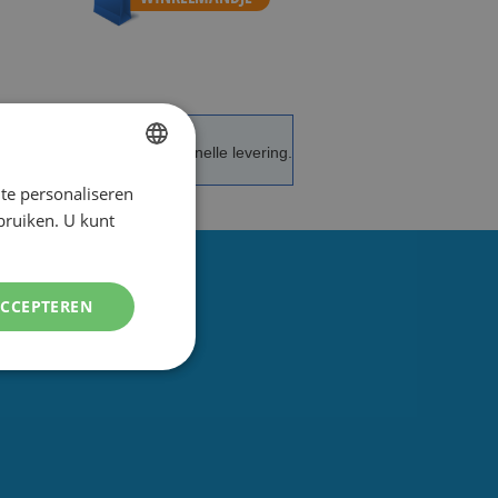
de service en advies.
Snelle levering.
te personaliseren
DUTCH
ebruiken. U kunt
ENGLISH
ACCEPTEREN