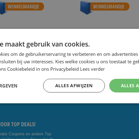
WINKELMANDJE
WINKELMANDJE
e maakt gebruik van cookies.
 de scherpste prijs.
Speciale Dag- en Weekaanbiedingen.
Goe
kies om de gebruikerservaring te verbeteren en om advertenties 
nsluiten bij uw interesses. Kies welke cookies u ons toestaat te g
ns Cookiebeleid in ons Privacybeleid
Lees verder
CONTACT OP:
VOLG ONS
ERGEVEN
ALLES AFWIJZEN
ALLES 
5 4014476
Facebo
Youtub
shavesavings.com
ok
e
VOOR TOP DEALS!
ratis Coupons en andere Top