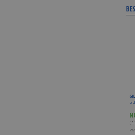
BE
GIL
GIL
N
( A
Va