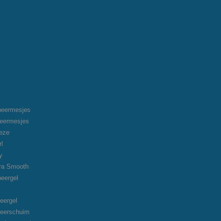
heermesjes
heermesjes
eeze
rl
y
tra Smooth
heergel
eergel
heerschuim