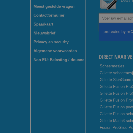
Deals s
Meest gestelde vragen
Contactformulier
Abonneer
u
Spaarkaart
op
onze
Nieuwsbrief
nieuwsbrief
Privacy en security
Algemene voorwaarden
DIRECT NAAR VE
Non EU: Belasting / douane
Scheermesjes
Gillette scheermes
Gillette SkinGuard
Gillette Fusion Pro
Gillette Fusion Pr
Gillette Fusion Pro
Gillette Fusion pow
Gillette Fusion sc
Gillette Mach3 sc
Fusion ProGlide Po