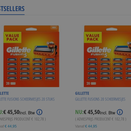
STSELLERS
LETTE
GILLETTE
LETTE FUSION5 SCHEERMESJES 20 STUKS
GILLETTE FUSION5 20 SCHEERMESJES
U:
€ 45,50
NU:
€ 45,50
Incl. Btw
Incl. Btw
DVIESPRIJS PRODUCENT
€ 102,78
)
( ADVIESPRIJS PRODUCENT
€ 102,78
)
naf
€ 44,95
Vanaf
€ 44,95