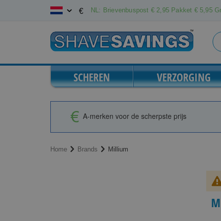
Ga
NL: Brievenbuspost € 2,95 Pakket € 5,95 Gr
€
naar
de
inhoud
SCHEREN
VERZORGING
A-merken voor de scherpste prijs
Home
Brands
Millium
M