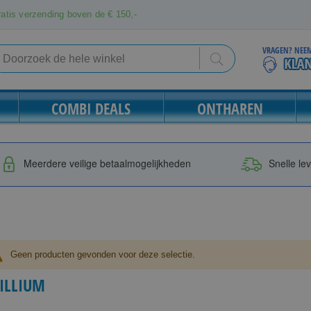
atis verzending boven de € 150,-
VRAGEN? NEEM
Search
Search
COMBI DEALS
ONTHAREN
Meerdere veilige betaalmogelijkheden
Snelle le
Geen producten gevonden voor deze selectie.
ILLIUM