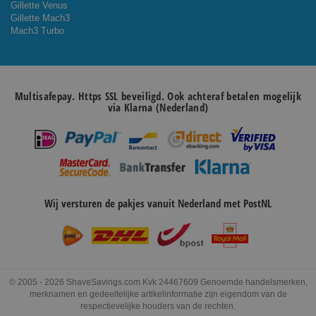
Gillette Venus
Gillette Mach3
Mach3 Turbo
Multisafepay. Https SSL beveiligd. Ook achteraf betalen mogelijk
via Klarna (Nederland)
Wij versturen de pakjes vanuit Nederland met PostNL
© 2005 - 2026 ShaveSavings.com Kvk 24467609 Genoemde handelsmerken,
merknamen en gedeeltelijke artikelinformatie zijn eigendom van de
respectievelijke houders van de rechten.