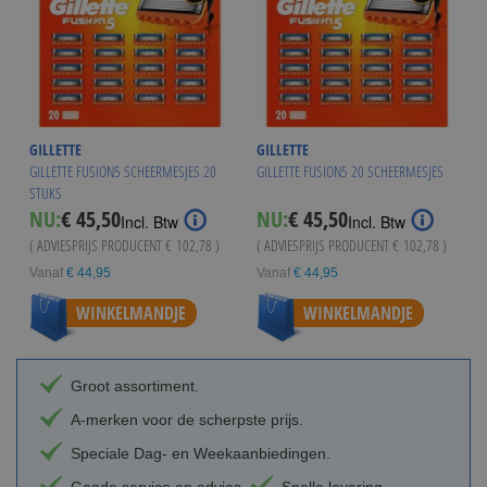
GILLETTE
GILLETTE
GILLETTE FUSION5 SCHEERMESJES 20
GILLETTE FUSION5 20 SCHEERMESJES
STUKS
NU:
€ 45,50
NU:
€ 45,50
Incl. Btw
Incl. Btw
( ADVIESPRIJS PRODUCENT
€ 102,78
)
( ADVIESPRIJS PRODUCENT
€ 102,78
)
Vanaf
€ 44,95
Vanaf
€ 44,95
WINKELMANDJE
WINKELMANDJE
Groot assortiment.
A-merken voor de scherpste prijs.
Speciale Dag- en Weekaanbiedingen.