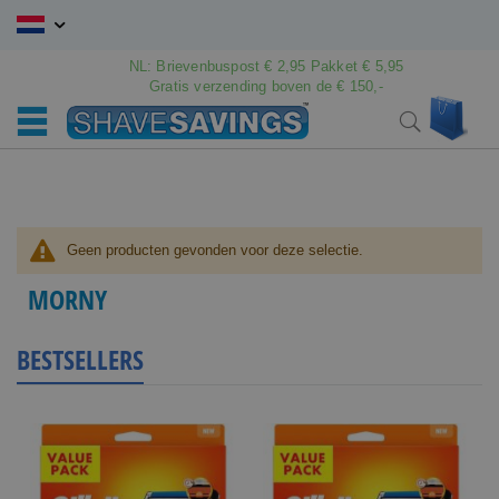
Ga
naar
de
NL: Brievenbuspost € 2,95 Pakket € 5,95
inhoud
Gratis verzending boven de € 150,-
Wink
Search
Geen producten gevonden voor deze selectie.
MORNY
BESTSELLERS