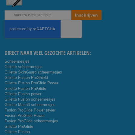
Abonneer
Inschrijven
u
op
onze
nieuwsbrief
DIRECT NAAR VEEL GEZOCHTE ARTIKELEN:
Scheermesjes
Gillette scheermesjes
Gillette SkinGuard scheermesjes
Gillette Fusion ProShield
Gillette Fusion ProGlide Power
Gillette Fusion ProGlide
Gillette Fusion power
Gillette Fusion scheermesjes
Gillette Mach3 scheermesjes
Fusion ProGlide Power styler
Fusion ProGlide Power
Fusion ProGlide scheermesjes
Gillette ProGlide
Gillette Fusion