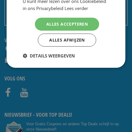
U kunt meer lezen over ons Cookiebeleid
Privacy en security
in ons Privacybeleid
Lees verder
Algemene voorwaarden
Non EU: Belasting / douane
ALLES ACCEPTEREN
VRAGEN? NEEM CONTACT OP:
ALLES AFWIJZEN
+31 (0) 85 4014476
DETAILS WEERGEVEN
service@shavesavings.com
VOLG ONS
Facebo
Youtub
ok
e
NIEUWSBRIEF - VOOR TOP DEALS!
Voor Gratis Coupons en andere Top Deals schrijf in op
onze Nieuwsbrief!