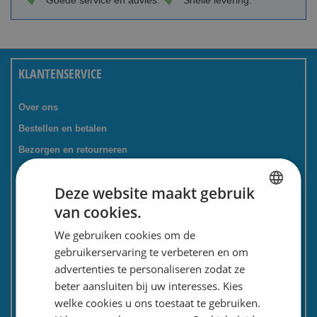
Goede service en advies.
Snelle levering.
KLANTENSERVICE
Over ons
Bestellen en betalen
Bezorgen en retourneren
Tevredenheidsgarantie
Deze website maakt gebruik
Kadoservice
van cookies.
Bedrijven / zakelijk
DUTCH
We gebruiken cookies om de
Meest gestelde vragen
ENGLISH
gebruikerservaring te verbeteren en om
Contactformulier
advertenties te personaliseren zodat ze
Spaarkaart
beter aansluiten bij uw interesses. Kies
Nieuwsbrief
welke cookies u ons toestaat te gebruiken.