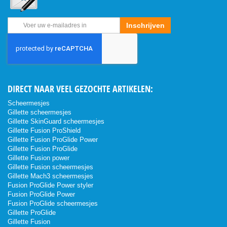
Abonneer
Inschrijven
u
op
onze
nieuwsbrief
DIRECT NAAR VEEL GEZOCHTE ARTIKELEN:
Scheermesjes
Gillette scheermesjes
Gillette SkinGuard scheermesjes
Gillette Fusion ProShield
Gillette Fusion ProGlide Power
Gillette Fusion ProGlide
Gillette Fusion power
Gillette Fusion scheermesjes
Gillette Mach3 scheermesjes
Fusion ProGlide Power styler
Fusion ProGlide Power
Fusion ProGlide scheermesjes
Gillette ProGlide
Gillette Fusion