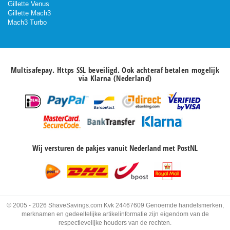
Gillette Venus
Gillette Mach3
Mach3 Turbo
Multisafepay. Https SSL beveiligd. Ook achteraf betalen mogelijk
via Klarna (Nederland)
Wij versturen de pakjes vanuit Nederland met PostNL
© 2005 - 2026 ShaveSavings.com Kvk 24467609 Genoemde handelsmerken,
merknamen en gedeeltelijke artikelinformatie zijn eigendom van de
respectievelijke houders van de rechten.