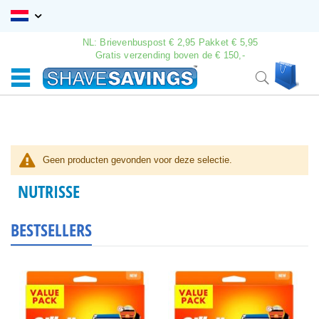
Ga
naar
de
NL: Brievenbuspost € 2,95 Pakket € 5,95
inhoud
Gratis verzending boven de € 150,-
Wink
Search
Geen producten gevonden voor deze selectie.
NUTRISSE
BESTSELLERS