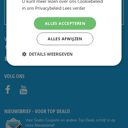
U kunt meer lezen over ons Cookiebeleid
Privacy en security
in ons Privacybeleid
Lees verder
Algemene voorwaarden
Non EU: Belasting / douane
ALLES ACCEPTEREN
VRAGEN? NEEM CONTACT OP:
ALLES AFWIJZEN
+31 (0) 85 4014476
DETAILS WEERGEVEN
service@shavesavings.com
VOLG ONS
Facebo
Youtub
ok
e
NIEUWSBRIEF - VOOR TOP DEALS!
Voor Gratis Coupons en andere Top Deals schrijf in op
onze Nieuwsbrief!