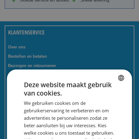
Goede service en advies.
Snelle levering.
KLANTENSERVICE
Over ons
Bestellen en betalen
Bezorgen en retourneren
Tevredenheidsgarantie
Deze website maakt gebruik
Kadoservice
van cookies.
Bedrijven / zakelijk
DUTCH
We gebruiken cookies om de
Meest gestelde vragen
ENGLISH
gebruikerservaring te verbeteren en om
Contactformulier
advertenties te personaliseren zodat ze
Spaarkaart
beter aansluiten bij uw interesses. Kies
Nieuwsbrief
welke cookies u ons toestaat te gebruiken.