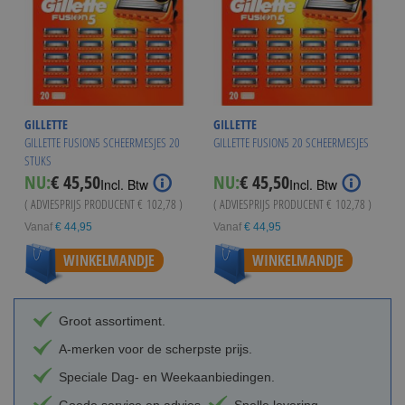
GILLETTE
GILLETTE
GILLETTE FUSION5 SCHEERMESJES 20
GILLETTE FUSION5 20 SCHEERMESJES
STUKS
NU:
€ 45,50
NU:
€ 45,50
Incl. Btw
Incl. Btw
( ADVIESPRIJS PRODUCENT
€ 102,78
)
( ADVIESPRIJS PRODUCENT
€ 102,78
)
Vanaf
€ 44,95
Vanaf
€ 44,95
WINKELMANDJE
WINKELMANDJE
Groot assortiment.
A-merken voor de scherpste prijs.
Speciale Dag- en Weekaanbiedingen.