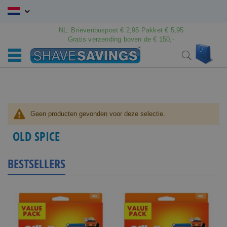
Ga
naar
de
NL: Brievenbuspost € 2,95 Pakket € 5,95
inhoud
Gratis verzending boven de € 150,-
Wink
Search
Geen producten gevonden voor deze selectie.
OLD SPICE
BESTSELLERS