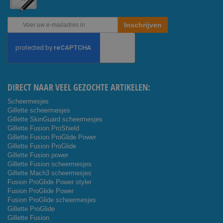
Abonneer
Inschrijven
u
op
onze
nieuwsbrief
DIRECT NAAR VEEL GEZOCHTE ARTIKELEN:
Scheermesjes
Gillette scheermesjes
Gillette SkinGuard scheermesjes
Gillette Fusion ProShield
Gillette Fusion ProGlide Power
Gillette Fusion ProGlide
Gillette Fusion power
Gillette Fusion scheermesjes
Gillette Mach3 scheermesjes
Fusion ProGlide Power styler
Fusion ProGlide Power
Fusion ProGlide scheermesjes
Gillette ProGlide
Gillette Fusion