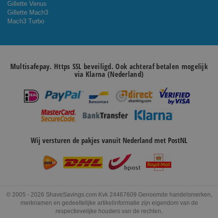
Gillette Venus
Gillette Mach3
Mach3 Turbo
Multisafepay. Https SSL beveiligd. Ook achteraf betalen mogelijk
via Klarna (Nederland)
Wij versturen de pakjes vanuit Nederland met PostNL
© 2005 - 2026 ShaveSavings.com Kvk 24467609 Genoemde handelsmerken,
merknamen en gedeeltelijke artikelinformatie zijn eigendom van de
respectievelijke houders van de rechten.