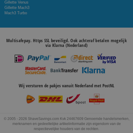
Gillette Venus
Gillette Mach3
Mach3 Turbo
Multisafepay. Https SSL beveiligd. Ook achteraf betalen mogelijk
via Klarna (Nederland)
Wij versturen de pakjes vanuit Nederland met PostNL
© 2005 - 2026 ShaveSavings.com Kvk 24467609 Genoemde handelsmerken,
merknamen en gedeeltelijke artikelinformatie zijn eigendom van de
respectievelijke houders van de rechten.