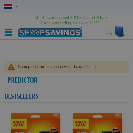
Ga
naar
de
NL: Brievenbuspost € 2,95 Pakket € 5,95
inhoud
Gratis verzending boven de € 150,-
Wink
Search
Geen producten gevonden voor deze selectie.
PREDICTOR
BESTSELLERS