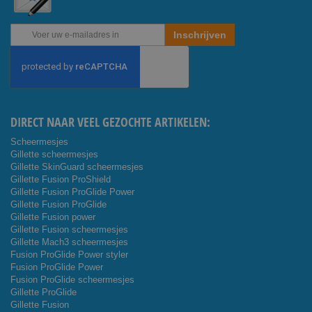
Abonneer
Inschrijven
u
op
onze
nieuwsbrief
DIRECT NAAR VEEL GEZOCHTE ARTIKELEN:
Scheermesjes
Gillette scheermesjes
Gillette SkinGuard scheermesjes
Gillette Fusion ProShield
Gillette Fusion ProGlide Power
Gillette Fusion ProGlide
Gillette Fusion power
Gillette Fusion scheermesjes
Gillette Mach3 scheermesjes
Fusion ProGlide Power styler
Fusion ProGlide Power
Fusion ProGlide scheermesjes
Gillette ProGlide
Gillette Fusion