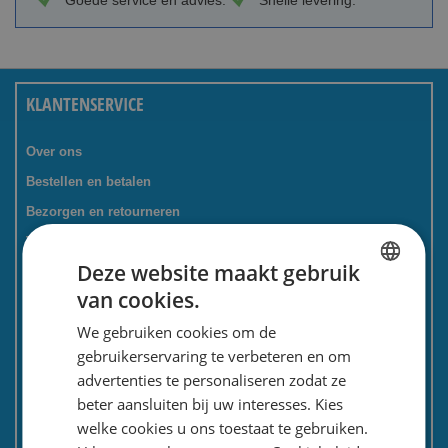
Goede service en advies.
Snelle levering.
KLANTENSERVICE
Over ons
Bestellen en betalen
Bezorgen en retourneren
Tevredenheidsgarantie
Deze website maakt gebruik
Kadoservice
van cookies.
Bedrijven / zakelijk
DUTCH
We gebruiken cookies om de
Meest gestelde vragen
ENGLISH
gebruikerservaring te verbeteren en om
Contactformulier
advertenties te personaliseren zodat ze
Spaarkaart
beter aansluiten bij uw interesses. Kies
Nieuwsbrief
welke cookies u ons toestaat te gebruiken.