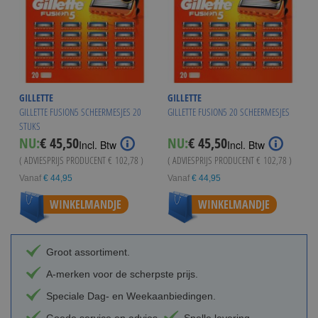
GILLETTE
GILLETTE
GILLETTE FUSION5 SCHEERMESJES 20
GILLETTE FUSION5 20 SCHEERMESJES
STUKS
NU:
€ 45,50
NU:
€ 45,50
Incl. Btw
Incl. Btw
( ADVIESPRIJS PRODUCENT
€ 102,78
)
( ADVIESPRIJS PRODUCENT
€ 102,78
)
Vanaf
€ 44,95
Vanaf
€ 44,95
WINKELMANDJE
WINKELMANDJE
Groot assortiment.
A-merken voor de scherpste prijs.
Speciale Dag- en Weekaanbiedingen.