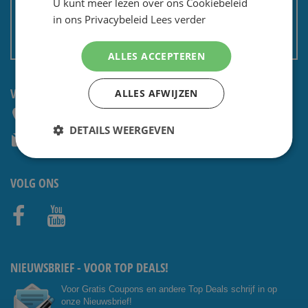
U kunt meer lezen over ons Cookiebeleid
Privacy en security
in ons Privacybeleid
Lees verder
Algemene voorwaarden
Non EU: Belasting / douane
ALLES ACCEPTEREN
VRAGEN? NEEM CONTACT OP:
ALLES AFWIJZEN
+31 (0) 85 4014476
DETAILS WEERGEVEN
service@shavesavings.com
VOLG ONS
Facebo
Youtub
ok
e
NIEUWSBRIEF - VOOR TOP DEALS!
Voor Gratis Coupons en andere Top Deals schrijf in op
onze Nieuwsbrief!