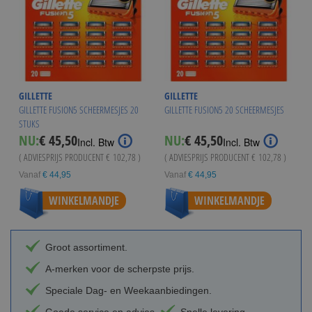
GILLETTE
GILLETTE
GILLETTE FUSION5 SCHEERMESJES 20
GILLETTE FUSION5 20 SCHEERMESJES
STUKS
NU:
€ 45,50
NU:
€ 45,50
Incl. Btw
Incl. Btw
( ADVIESPRIJS PRODUCENT
€ 102,78
)
( ADVIESPRIJS PRODUCENT
€ 102,78
)
Vanaf
€ 44,95
Vanaf
€ 44,95
WINKELMANDJE
WINKELMANDJE
Groot assortiment.
A-merken voor de scherpste prijs.
Speciale Dag- en Weekaanbiedingen.