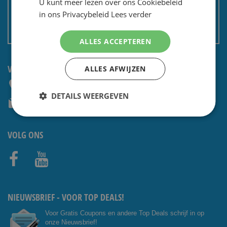
U kunt meer lezen over ons Cookiebeleid
Privacy en security
in ons Privacybeleid
Lees verder
Algemene voorwaarden
Non EU: Belasting / douane
ALLES ACCEPTEREN
VRAGEN? NEEM CONTACT OP:
ALLES AFWIJZEN
+31 (0) 85 4014476
DETAILS WEERGEVEN
service@shavesavings.com
VOLG ONS
Facebo
Youtub
ok
e
NIEUWSBRIEF - VOOR TOP DEALS!
Voor Gratis Coupons en andere Top Deals schrijf in op
onze Nieuwsbrief!