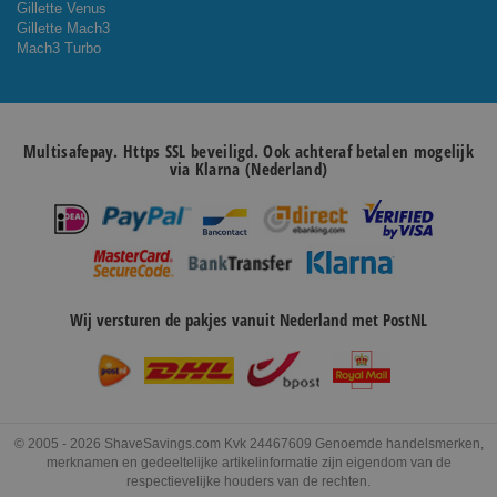
Gillette Venus
Gillette Mach3
Mach3 Turbo
Multisafepay. Https SSL beveiligd. Ook achteraf betalen mogelijk
via Klarna (Nederland)
Wij versturen de pakjes vanuit Nederland met PostNL
© 2005 - 2026 ShaveSavings.com Kvk 24467609 Genoemde handelsmerken,
merknamen en gedeeltelijke artikelinformatie zijn eigendom van de
respectievelijke houders van de rechten.