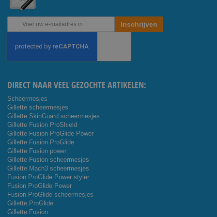
Abonneer
Inschrijven
u
op
onze
nieuwsbrief
DIRECT NAAR VEEL GEZOCHTE ARTIKELEN:
Scheermesjes
Gillette scheermesjes
Gillette SkinGuard scheermesjes
Gillette Fusion ProShield
Gillette Fusion ProGlide Power
Gillette Fusion ProGlide
Gillette Fusion power
Gillette Fusion scheermesjes
Gillette Mach3 scheermesjes
Fusion ProGlide Power styler
Fusion ProGlide Power
Fusion ProGlide scheermesjes
Gillette ProGlide
Gillette Fusion