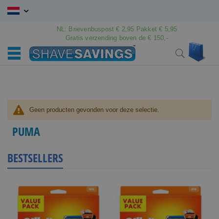
Ga
naar
de
NL: Brievenbuspost € 2,95 Pakket € 5,95
inhoud
Gratis verzending boven de € 150,-
Wink
Search
Geen producten gevonden voor deze selectie.
PUMA
BESTSELLERS