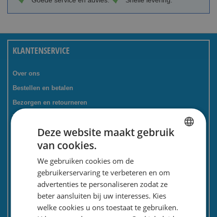
Goede service en advies.
Snelle levering.
KLANTENSERVICE
Over ons
Bestellen en betalen
Bezorgen en retourneren
Tevredenheidsgarantie
Deze website maakt gebruik
Kadoservice
van cookies.
Bedrijven / zakelijk
DUTCH
We gebruiken cookies om de
Meest gestelde vragen
ENGLISH
gebruikerservaring te verbeteren en om
Contactformulier
advertenties te personaliseren zodat ze
Spaarkaart
beter aansluiten bij uw interesses. Kies
Nieuwsbrief
welke cookies u ons toestaat te gebruiken.