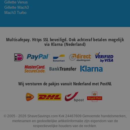
Gillette Venus
Gillette Mach3
Mach3 Turbo
Multisafepay. Https SSL beveiligd. Ook achteraf betalen mogelijk
via Klarna (Nederland)
Wij versturen de pakjes vanuit Nederland met PostNL
© 2005 - 2026 ShaveSavings.com Kvk 24467609 Genoemde handelsmerken,
merknamen en gedeeltelijke artikelinformatie zijn eigendom van de
respectievelijke houders van de rechten.