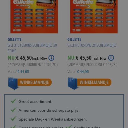
GILLETTE
GILLETTE
GILLETTE FUSION5 SCHEERMESJES 20
GILLETTE FUSION5 20 SCHEERMESJES
STUKS
NU:
€ 45,50
NU:
€ 45,50
Incl. Btw
Incl. Btw
( ADVIESPRIJS PRODUCENT
€ 102,78
)
( ADVIESPRIJS PRODUCENT
€ 102,78
)
Vanaf
€ 44,95
Vanaf
€ 44,95
WINKELMANDJE
WINKELMANDJE
Groot assortiment.
A-merken voor de scherpste prijs.
Speciale Dag- en Weekaanbiedingen.