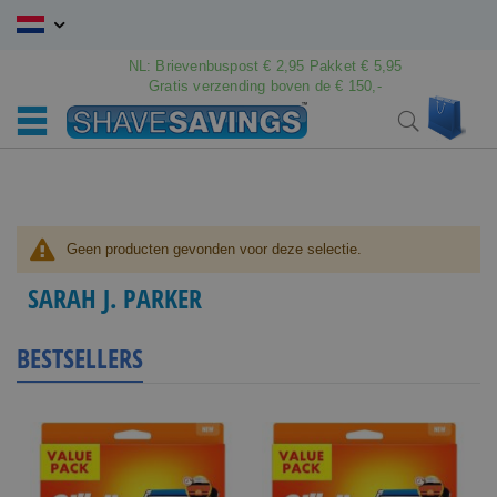
Ga
naar
de
NL: Brievenbuspost € 2,95 Pakket € 5,95
inhoud
Gratis verzending boven de € 150,-
Wink
Search
Geen producten gevonden voor deze selectie.
SARAH J. PARKER
BESTSELLERS