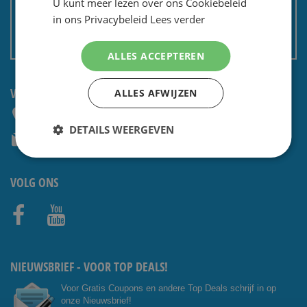
U kunt meer lezen over ons Cookiebeleid
Privacy en security
in ons Privacybeleid
Lees verder
Algemene voorwaarden
Non EU: Belasting / douane
ALLES ACCEPTEREN
VRAGEN? NEEM CONTACT OP:
ALLES AFWIJZEN
+31 (0) 85 4014476
DETAILS WEERGEVEN
service@shavesavings.com
VOLG ONS
Facebo
Youtub
ok
e
NIEUWSBRIEF - VOOR TOP DEALS!
Voor Gratis Coupons en andere Top Deals schrijf in op
onze Nieuwsbrief!