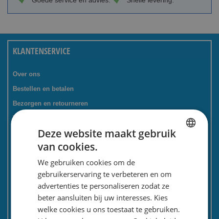
Goede service en advies.
Snelle levering.
KLANTENSERVICE
Over ons
Bestellen en betalen
Bezorgen en retourneren
Tevredenheidsgarantie
Deze website maakt gebruik
Kadoservice
van cookies.
Bedrijven / zakelijk
DUTCH
We gebruiken cookies om de
Meest gestelde vragen
ENGLISH
gebruikerservaring te verbeteren en om
Contactformulier
advertenties te personaliseren zodat ze
Spaarkaart
beter aansluiten bij uw interesses. Kies
Nieuwsbrief
welke cookies u ons toestaat te gebruiken.