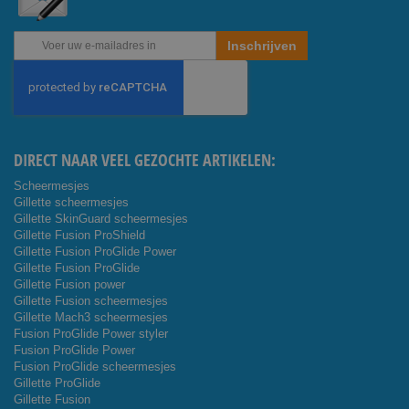
Abonneer
Inschrijven
u
op
onze
nieuwsbrief
DIRECT NAAR VEEL GEZOCHTE ARTIKELEN:
Scheermesjes
Gillette scheermesjes
Gillette SkinGuard scheermesjes
Gillette Fusion ProShield
Gillette Fusion ProGlide Power
Gillette Fusion ProGlide
Gillette Fusion power
Gillette Fusion scheermesjes
Gillette Mach3 scheermesjes
Fusion ProGlide Power styler
Fusion ProGlide Power
Fusion ProGlide scheermesjes
Gillette ProGlide
Gillette Fusion