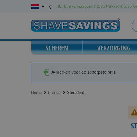
Ga
NL: Brievenbuspost € 2,95 Pakket € 5,95 Gr
€
naar
de
inhoud
SCHEREN
VERZORGING
A-merken voor de scherpste prijs
Home
Brands
Steradent
S