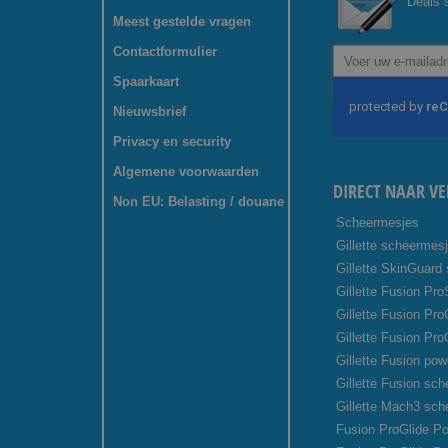
Deals s
Meest gestelde vragen
Contactformulier
Abonneer
u
Spaarkaart
op
onze
Nieuwsbrief
nieuwsbrief
Privacy en security
Algemene voorwaarden
DIRECT NAAR VE
Non EU: Belasting / douane
Scheermesjes
Gillette scheermes
Gillette SkinGuard
Gillette Fusion Pro
Gillette Fusion Pr
Gillette Fusion Pro
Gillette Fusion pow
Gillette Fusion sc
Gillette Mach3 sc
Fusion ProGlide Po