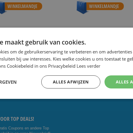
WINKELMANDJE
WINKELMANDJE
e maakt gebruik van cookies.
 de scherpste prijs.
Speciale Dag- en Weekaanbiedingen.
Goe
kies om de gebruikerservaring te verbeteren en om advertenties 
nsluiten bij uw interesses. Kies welke cookies u ons toestaat te g
ns Cookiebeleid in ons Privacybeleid
Lees verder
CONTACT OP:
VOLG ONS
ERGEVEN
ALLES AFWIJZEN
ALLES 
5 4014476
Facebo
Youtub
shavesavings.com
ok
e
VOOR TOP DEALS!
ratis Coupons en andere Top