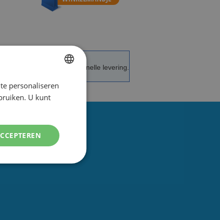
de service en advies.
Snelle levering.
te personaliseren
DUTCH
ebruiken. U kunt
ENGLISH
ACCEPTEREN