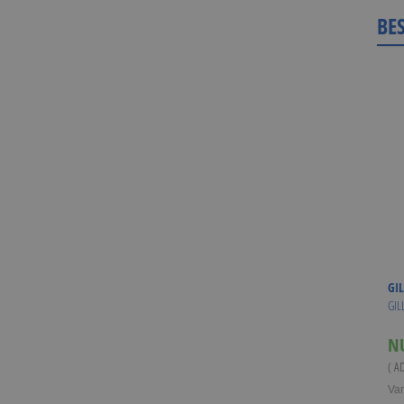
BE
GIL
GIL
N
( A
Va