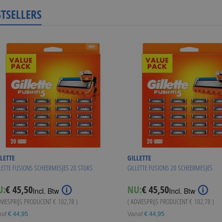
STSELLERS
LETTE
GILLETTE
LETTE FUSION5 SCHEERMESJES 20 STUKS
GILLETTE FUSION5 20 SCHEERMESJES
U:
€ 45,50
NU:
€ 45,50
Incl. Btw
Incl. Btw
DVIESPRIJS PRODUCENT
€ 102,78
)
( ADVIESPRIJS PRODUCENT
€ 102,78
)
naf
€ 44,95
Vanaf
€ 44,95