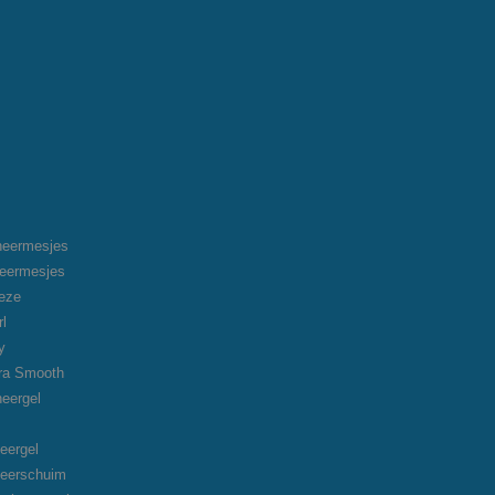
heermesjes
heermesjes
eeze
rl
y
tra Smooth
heergel
eergel
heerschuim