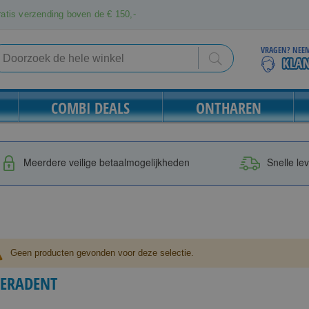
atis verzending boven de € 150,-
VRAGEN? NEEM
Search
Search
COMBI DEALS
ONTHAREN
Meerdere veilige betaalmogelijkheden
Snelle le
Geen producten gevonden voor deze selectie.
TERADENT