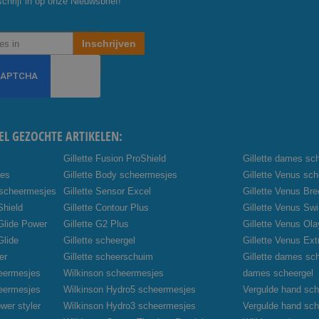
chrijf in op onze Nieuwsbrief!
Inschrijven
EL GEZOCHTE ARTIKELEN:
Gillette Fusion ProShield
Gillette dames sc
jes
Gillette Body scheermesjes
Gillette Venus sc
 scheermesjes
Gillette Sensor Excel
Gillette Venus Br
Shield
Gillette Contour Plus
Gillette Venus Swi
oGlide Power
Gillette G2 Plus
Gillette Venus Ola
Glide
Gillette scheergel
Gillette Venus Ex
er
Gillette scheerschuim
Gillette dames sc
heermesjes
Wilkinson scheermesjes
dames scheergel
heermesjes
Wilkinson Hydro5 scheermesjes
Vergulde hand sch
wer styler
Wilkinson Hydro3 scheermesjes
Vergulde hand sc