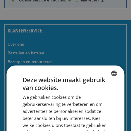
Goede service en advies.
Snelle levering.
KLANTENSERVICE
Over ons
Bestellen en betalen
Bezorgen en retourneren
Tevredenheidsgarantie
Deze website maakt gebruik
Kadoservice
van cookies.
Bedrijven / zakelijk
DUTCH
We gebruiken cookies om de
Meest gestelde vragen
ENGLISH
gebruikerservaring te verbeteren en om
Contactformulier
advertenties te personaliseren zodat ze
Spaarkaart
beter aansluiten bij uw interesses. Kies
Nieuwsbrief
welke cookies u ons toestaat te gebruiken.