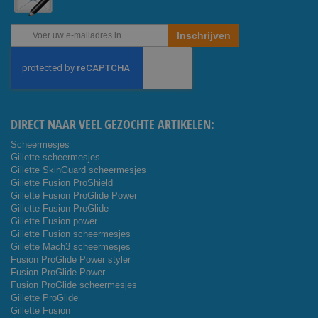
Abonneer
Inschrijven
u
op
onze
nieuwsbrief
DIRECT NAAR VEEL GEZOCHTE ARTIKELEN:
Scheermesjes
Gillette scheermesjes
Gillette SkinGuard scheermesjes
Gillette Fusion ProShield
Gillette Fusion ProGlide Power
Gillette Fusion ProGlide
Gillette Fusion power
Gillette Fusion scheermesjes
Gillette Mach3 scheermesjes
Fusion ProGlide Power styler
Fusion ProGlide Power
Fusion ProGlide scheermesjes
Gillette ProGlide
Gillette Fusion