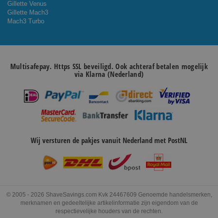
Gillette Venus
Gillette Mach3
Mach3 Turbo
Multisafepay. Https SSL beveiligd. Ook achteraf betalen mogelijk
via Klarna (Nederland)
Wij versturen de pakjes vanuit Nederland met PostNL
© 2005 - 2026 ShaveSavings.com Kvk 24467609 Genoemde handelsmerken,
merknamen en gedeeltelijke artikelinformatie zijn eigendom van de
respectievelijke houders van de rechten.