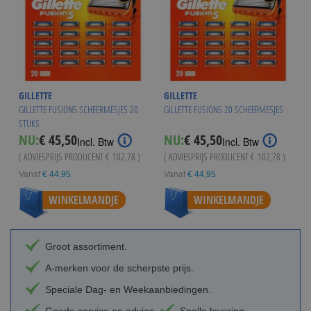
GILLETTE
GILLETTE
GILLETTE FUSION5 SCHEERMESJES 20
GILLETTE FUSION5 20 SCHEERMESJES
STUKS
NU:
€ 45,50
NU:
€ 45,50
Incl. Btw
Incl. Btw
( ADVIESPRIJS PRODUCENT
€ 102,78
)
( ADVIESPRIJS PRODUCENT
€ 102,78
)
Vanaf
€ 44,95
Vanaf
€ 44,95
WINKELMANDJE
WINKELMANDJE
Groot assortiment.
A-merken voor de scherpste prijs.
Speciale Dag- en Weekaanbiedingen.