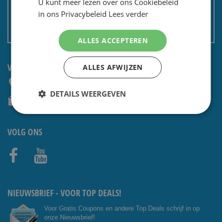
U kunt meer lezen over ons Cookiebeleid
Privacy en security
in ons Privacybeleid
Lees verder
Algemene voorwaarden
Non EU: Belasting / douane
ALLES ACCEPTEREN
VRAGEN? NEEM CONTACT OP:
ALLES AFWIJZEN
+31 (0) 85 4014476
DETAILS WEERGEVEN
service@shavesavings.com
VOLG ONS
Facebo
Youtub
ok
e
NIEUWSBRIEF - VOOR TOP DEALS!
Voor Gratis Coupons en andere Top Deals schrijf in op
onze Nieuwsbrief!