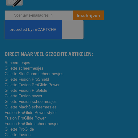
Abonneer
Inschrijven
u
op
onze
nieuwsbrief
DIRECT NAAR VEEL GEZOCHTE ARTIKELEN:
Scheermesjes
Gillette scheermesjes
Gillette SkinGuard scheermesjes
Gillette Fusion ProShield
Gillette Fusion ProGlide Power
Gillette Fusion ProGlide
Gillette Fusion power
Gillette Fusion scheermesjes
Gillette Mach3 scheermesjes
Fusion ProGlide Power styler
Fusion ProGlide Power
Fusion ProGlide scheermesjes
Gillette ProGlide
Gillette Fusion