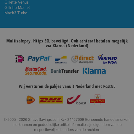
Gillette Venus
Gillette Mach3
Mach3 Turbo
Multisafepay. Https SSL beveiligd. Ook achteraf betalen mogelijk
via Klarna (Nederland)
Wij versturen de pakjes vanuit Nederland met PostNL
© 2005 - 2026 ShaveSavings.com Kvk 24467609 Genoemde handelsmerken,
merknamen en gedeeltelijke artikelinformatie zijn eigendom van de
respectievelijke houders van de rechten.