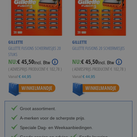
GILLETTE
GILLETTE
GILLETTE FUSION5 SCHEERMESJES 20
GILLETTE FUSION5 20 SCHEERMESJES
STUKS
NU:
€ 45,50
NU:
€ 45,50
Incl. Btw
Incl. Btw
( ADVIESPRIJS PRODUCENT
€ 102,78
)
( ADVIESPRIJS PRODUCENT
€ 102,78
)
Vanaf
€ 44,95
Vanaf
€ 44,95
WINKELMANDJE
WINKELMANDJE
Groot assortiment.
A-merken voor de scherpste prijs.
Speciale Dag- en Weekaanbiedingen.