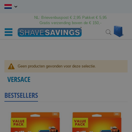
Ga
naar
de
NL: Brievenbuspost € 2,95 Pakket € 5,95
inhoud
Gratis verzending boven de € 150,-
Wink
Search
Geen producten gevonden voor deze selectie.
VERSACE
BESTSELLERS