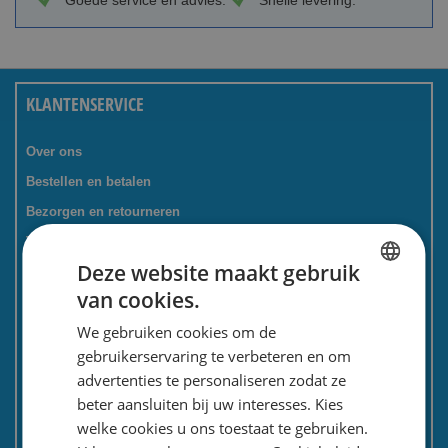
Goede service en advies.
Snelle levering.
KLANTENSERVICE
Over ons
Bestellen en betalen
Bezorgen en retourneren
Tevredenheidsgarantie
Deze website maakt gebruik
Kadoservice
van cookies.
Bedrijven / zakelijk
DUTCH
We gebruiken cookies om de
Meest gestelde vragen
ENGLISH
gebruikerservaring te verbeteren en om
Contactformulier
advertenties te personaliseren zodat ze
Spaarkaart
beter aansluiten bij uw interesses. Kies
Nieuwsbrief
welke cookies u ons toestaat te gebruiken.