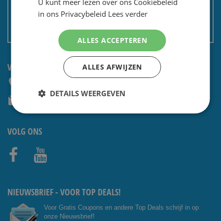
U kunt meer lezen over ons Cookiebeleid
Privacy en security
in ons Privacybeleid
Lees verder
Algemene voorwaarden
Non EU: Belasting / douane
ALLES ACCEPTEREN
VRAGEN? NEEM CONTACT OP:
ALLES AFWIJZEN
+31 (0) 85 4014476
DETAILS WEERGEVEN
service@shavesavings.com
VOLG ONS
Facebo
Youtub
ok
e
NIEUWSBRIEF - VOOR TOP DEALS!
Voor Gratis Coupons en andere Top Deals schrijf in op
onze Nieuwsbrief!