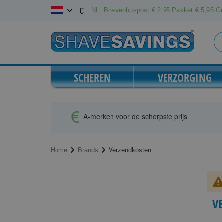
Ga
NL: Brievenbuspost € 2,95 Pakket € 5,95 Gr
€
naar
de
inhoud
SCHEREN
VERZORGING
A-merken voor de scherpste prijs
Home
Brands
Verzendkosten
V