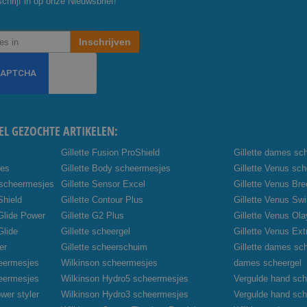
chrijf in op onze Nieuwsbrief!
Inschrijven
EL GEZOCHTE ARTIKELEN:
Gillette Fusion ProShield
Gillette dames sc
jes
Gillette Body scheermesjes
Gillette Venus sc
 scheermesjes
Gillette Sensor Excel
Gillette Venus Br
Shield
Gillette Contour Plus
Gillette Venus Swi
oGlide Power
Gillette G2 Plus
Gillette Venus Ola
Glide
Gillette scheergel
Gillette Venus Ex
er
Gillette scheerschuim
Gillette dames sc
heermesjes
Wilkinson scheermesjes
dames scheergel
heermesjes
Wilkinson Hydro5 scheermesjes
Vergulde hand sch
wer styler
Wilkinson Hydro3 scheermesjes
Vergulde hand sc