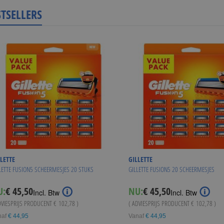
STSELLERS
LETTE
GILLETTE
LETTE FUSION5 SCHEERMESJES 20 STUKS
GILLETTE FUSION5 20 SCHEERMESJES
U:
€ 45,50
NU:
€ 45,50
Incl. Btw
Incl. Btw
DVIESPRIJS PRODUCENT
€ 102,78
)
( ADVIESPRIJS PRODUCENT
€ 102,78
)
naf
€ 44,95
Vanaf
€ 44,95