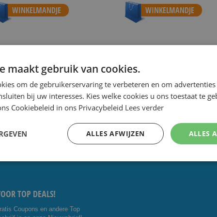
WINKELMANDJE
WINKELMANDJE
e maakt gebruik van cookies.
 de scherpste prijs.
Speciale Dag- en Weekaanbiedingen.
Goe
kies om de gebruikerservaring te verbeteren en om advertenties 
nsluiten bij uw interesses. Kies welke cookies u ons toestaat te g
ns Cookiebeleid in ons Privacybeleid
Lees verder
CONTACT OP:
VOLG ONS
ERGEVEN
ALLES AFWIJZEN
ALLES 
5 4014476
Facebo
Youtub
shavesavings.com
ok
e
VOOR TOP DEALS!
ratis Coupons en andere Top