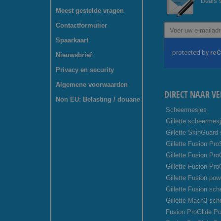
Deals s
Meest gestelde vragen
Contactformulier
Abonneer
u
Spaarkaart
op
onze
Nieuwsbrief
nieuwsbrief
Privacy en security
Algemene voorwaarden
DIRECT NAAR VE
Non EU: Belasting / douane
Scheermesjes
Gillette scheermes
Gillette SkinGuard
Gillette Fusion Pro
Gillette Fusion Pr
Gillette Fusion Pro
Gillette Fusion pow
Gillette Fusion sc
Gillette Mach3 sc
Fusion ProGlide Po