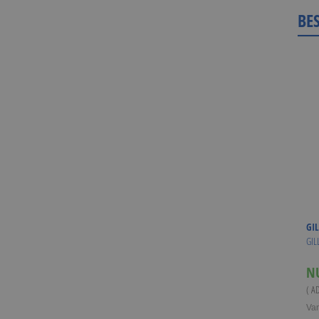
BE
GIL
GIL
N
( A
Va