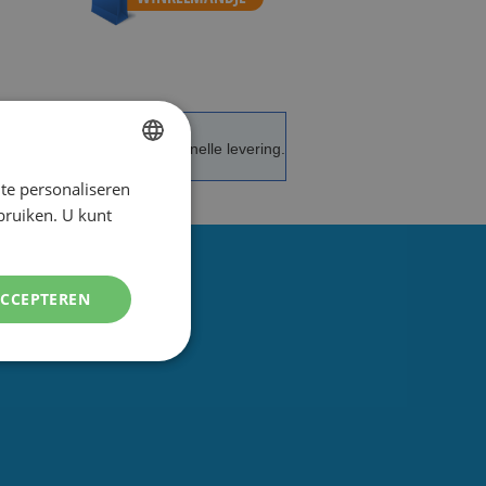
de service en advies.
Snelle levering.
te personaliseren
DUTCH
ebruiken. U kunt
ENGLISH
ACCEPTEREN