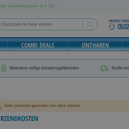
atis verzending boven de € 150,-
VRAGEN? NEEM
Search
Search
COMBI DEALS
ONTHAREN
Meerdere veilige betaalmogelijkheden
Snelle le
Geen producten gevonden voor deze selectie.
ERZENDKOSTEN