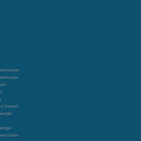
heermesjes
heermesjes
eeze
rl
y
tra Smooth
heergel
eergel
heerschuim