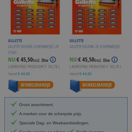
GILLETTE
GILLETTE
GILLETTE FUSION5 SCHEERMESJES 20
GILLETTE FUSION5 20 SCHEERMESJES
STUKS
NU:
€ 45,50
NU:
€ 45,50
Incl. Btw
Incl. Btw
( ADVIESPRIJS PRODUCENT
€ 102,78
)
( ADVIESPRIJS PRODUCENT
€ 102,78
)
Vanaf
€ 44,95
Vanaf
€ 44,95
WINKELMANDJE
WINKELMANDJE
Groot assortiment.
A-merken voor de scherpste prijs.
Speciale Dag- en Weekaanbiedingen.