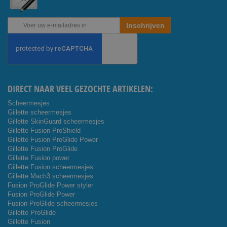
Abonneer
Inschrijven
u
op
onze
nieuwsbrief
DIRECT NAAR VEEL GEZOCHTE ARTIKELEN:
Scheermesjes
Gillette scheermesjes
Gillette SkinGuard scheermesjes
Gillette Fusion ProShield
Gillette Fusion ProGlide Power
Gillette Fusion ProGlide
Gillette Fusion power
Gillette Fusion scheermesjes
Gillette Mach3 scheermesjes
Fusion ProGlide Power styler
Fusion ProGlide Power
Fusion ProGlide scheermesjes
Gillette ProGlide
Gillette Fusion