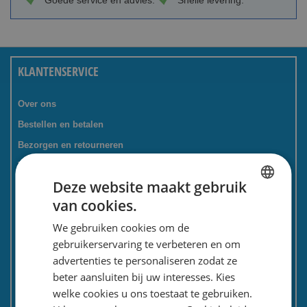
Goede service en advies.
Snelle levering.
KLANTENSERVICE
Over ons
Bestellen en betalen
Bezorgen en retourneren
Tevredenheidsgarantie
Deze website maakt gebruik
Kadoservice
van cookies.
Bedrijven / zakelijk
DUTCH
We gebruiken cookies om de
Meest gestelde vragen
ENGLISH
gebruikerservaring te verbeteren en om
Contactformulier
advertenties te personaliseren zodat ze
Spaarkaart
beter aansluiten bij uw interesses. Kies
Nieuwsbrief
welke cookies u ons toestaat te gebruiken.