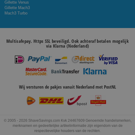
Gillette Venus
Gillette Mach3
Mach3 Turbo
Multisafepay. Https SSL beveiligd. Ook achteraf betalen mogelijk
via Klarna (Nederland)
Wij versturen de pakjes vanuit Nederland met PostNL
© 2005 - 2026 ShaveSavings.com Kvk 24467609 Genoemde handelsmerken,
merknamen en gedeeltelijke artikelinformatie zijn eigendom van de
respectievelijke houders van de rechten.