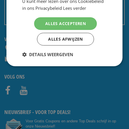
U kunt meer lezen over ons Cookiebeleid
Privacy en security
in ons Privacybeleid
Lees verder
Algemene voorwaarden
Non EU: Belasting / douane
ALLES ACCEPTEREN
VRAGEN? NEEM CONTACT OP:
ALLES AFWIJZEN
+31 (0) 85 4014476
DETAILS WEERGEVEN
service@shavesavings.com
VOLG ONS
Facebo
Youtub
ok
e
NIEUWSBRIEF - VOOR TOP DEALS!
Voor Gratis Coupons en andere Top Deals schrijf in op
onze Nieuwsbrief!