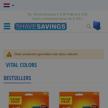
Ga
naar
de
NL: Brievenbuspost € 2,95 Pakket € 5,95
inhoud
Gratis verzending boven de € 150,-
Wink
Search
Geen producten gevonden voor deze selectie.
VITAL COLORS
BESTSELLERS