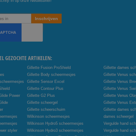
chrijf in op onze Nieuwsbrief!
Inschrijven
EL GEZOCHTE ARTIKELEN:
Gillette Fusion ProShield
Gillette dames sc
jes
Gillette Body scheermesjes
Gillette Venus sc
 scheermesjes
Gillette Sensor Excel
Gillette Venus Br
Shield
Gillette Contour Plus
Gillette Venus Swi
oGlide Power
Gillette G2 Plus
Gillette Venus Ola
Glide
Gillette scheergel
Gillette Venus Ex
er
Gillette scheerschuim
Gillette dames sc
heermesjes
Wilkinson scheermesjes
dames scheergel
heermesjes
Wilkinson Hydro5 scheermesjes
Vergulde hand sch
wer styler
Wilkinson Hydro3 scheermesjes
Vergulde hand sc