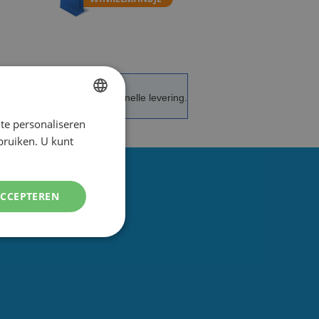
de service en advies.
Snelle levering.
te personaliseren
DUTCH
ebruiken. U kunt
ENGLISH
ACCEPTEREN