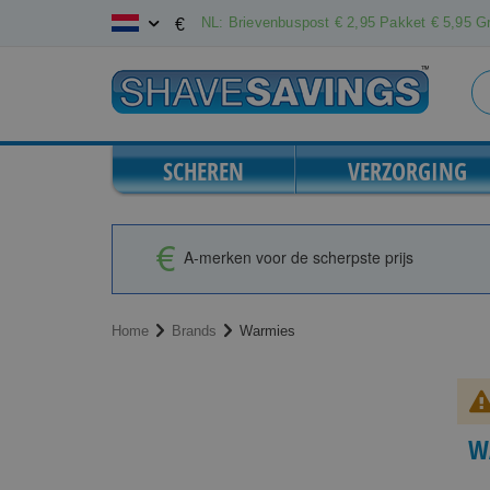
Ga
NL: Brievenbuspost € 2,95 Pakket € 5,95 Gr
€
naar
de
inhoud
SCHEREN
VERZORGING
A-merken voor de scherpste prijs
Home
Brands
Warmies
W