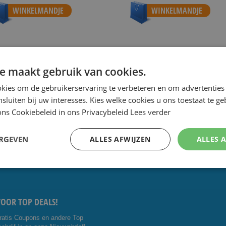
WINKELMANDJE
WINKELMANDJE
e maakt gebruik van cookies.
 de scherpste prijs.
Speciale Dag- en Weekaanbiedingen.
Goe
kies om de gebruikerservaring te verbeteren en om advertenties 
nsluiten bij uw interesses. Kies welke cookies u ons toestaat te g
ns Cookiebeleid in ons Privacybeleid
Lees verder
CONTACT OP:
VOLG ONS
ERGEVEN
ALLES AFWIJZEN
ALLES 
5 4014476
Facebo
Youtub
shavesavings.com
ok
e
VOOR TOP DEALS!
ratis Coupons en andere Top