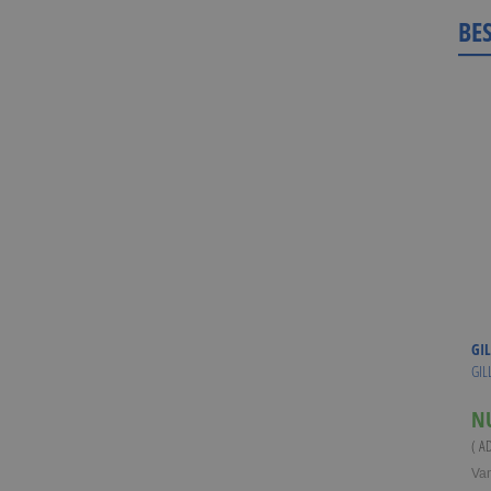
BE
GIL
GIL
N
( A
Va