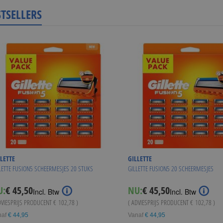
STSELLERS
LETTE
GILLETTE
LETTE FUSION5 SCHEERMESJES 20 STUKS
GILLETTE FUSION5 20 SCHEERMESJES
U:
€ 45,50
NU:
€ 45,50
Incl. Btw
Incl. Btw
DVIESPRIJS PRODUCENT
€ 102,78
)
( ADVIESPRIJS PRODUCENT
€ 102,78
)
naf
€ 44,95
Vanaf
€ 44,95