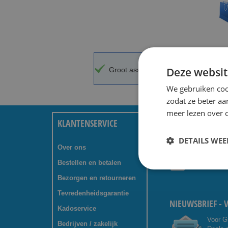
Deze websit
Groot assortiment.
A-merken voor
We gebruiken coo
zodat ze beter aa
meer lezen over o
KLANTENSERVICE
VRAGEN? NEEM 
DETAILS WE
Over ons
+31 (0) 8
Bestellen en betalen
service@
Bezorgen en retourneren
Tevredenheidsgarantie
NIEUWSBRIEF - 
Kadoservice
Voor G
Bedrijven / zakelijk