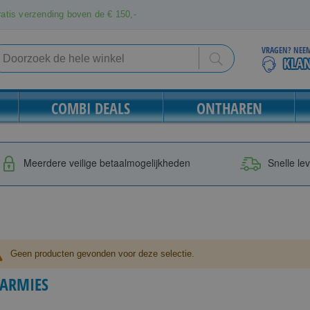
atis verzending boven de € 150,-
VRAGEN? NEEM
Search
Search
COMBI DEALS
ONTHAREN
Meerdere veilige betaalmogelijkheden
Snelle le
Geen producten gevonden voor deze selectie.
ARMIES