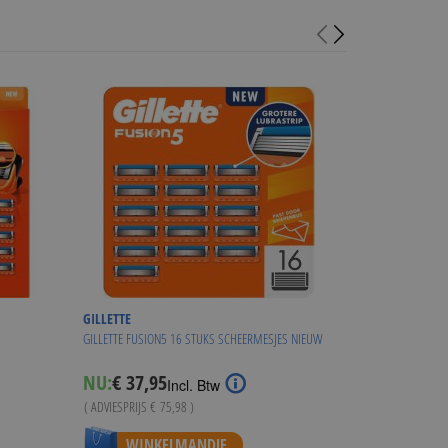
GILLETTE
GILLETTE
GILLETTE FUSION5 16 STUKS SCHEERMESJES NIEUW
GILLETTE MACH3 S
Special
Special
NU:
€ 37,95
NU:
€ 27,49
Incl. Btw
I
Price
Price
( ADVIESPRIJS
€ 75,98
)
( ADVIESPRIJS
€ 53
WINKELMANDJE
WINKE