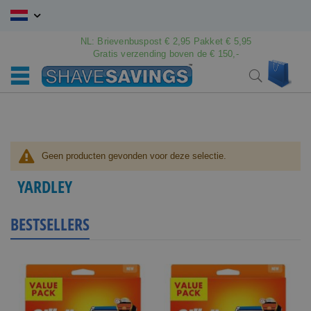
Ga
naar
de
NL: Brievenbuspost € 2,95 Pakket € 5,95
inhoud
Gratis verzending boven de € 150,-
Wink
Search
Geen producten gevonden voor deze selectie.
YARDLEY
BESTSELLERS