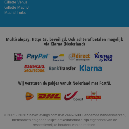
Gillette Venus
Gillette Mach3
Mach3 Turbo
Multisafepay. Https SSL beveiligd. Ook achteraf betalen mogelijk
via Klarna (Nederland)
Wij versturen de pakjes vanuit Nederland met PostNL
© 2005 - 2026 ShaveSavings.com Kvk 24467609 Genoemde handelsmerken,
merknamen en gedeeltelijke artikelinformatie zijn eigendom van de
respectievelijke houders van de rechten.