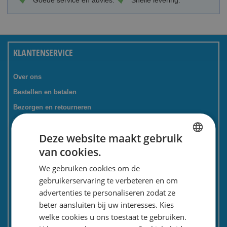
Goede service en advies.
Snelle levering.
KLANTENSERVICE
Over ons
Bestellen en betalen
Bezorgen en retourneren
Tevredenheidsgarantie
Deze website maakt gebruik
Kadoservice
van cookies.
Bedrijven / zakelijk
DUTCH
We gebruiken cookies om de
Meest gestelde vragen
ENGLISH
gebruikerservaring te verbeteren en om
Contactformulier
advertenties te personaliseren zodat ze
Spaarkaart
beter aansluiten bij uw interesses. Kies
Nieuwsbrief
welke cookies u ons toestaat te gebruiken.