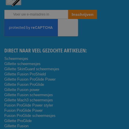
Abonneer
Inschrijven
u
op
onze
nieuwsbrief
DIRECT NAAR VEEL GEZOCHTE ARTIKELEN:
Scheermesjes
Gillette scheermesjes
Gillette SkinGuard scheermesjes
Gillette Fusion ProShield
Gillette Fusion ProGlide Power
Gillette Fusion ProGlide
Gillette Fusion power
Gillette Fusion scheermesjes
Gillette Mach3 scheermesjes
Fusion ProGlide Power styler
Fusion ProGlide Power
Fusion ProGlide scheermesjes
Gillette ProGlide
Gillette Fusion