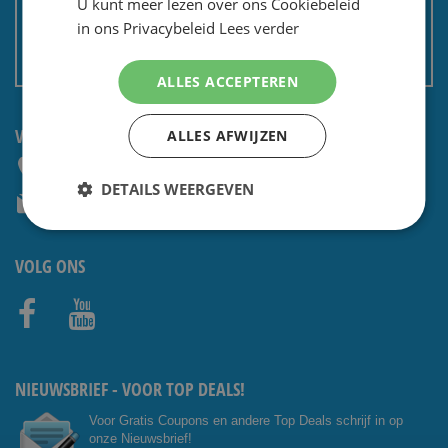
U kunt meer lezen over ons Cookiebeleid
Privacy en security
in ons Privacybeleid
Lees verder
Algemene voorwaarden
Non EU: Belasting / douane
ALLES ACCEPTEREN
VRAGEN? NEEM CONTACT OP:
ALLES AFWIJZEN
+31 (0) 85 4014476
DETAILS WEERGEVEN
service@shavesavings.com
VOLG ONS
Facebo
Youtub
ok
e
NIEUWSBRIEF - VOOR TOP DEALS!
Voor Gratis Coupons en andere Top Deals schrijf in op
onze Nieuwsbrief!