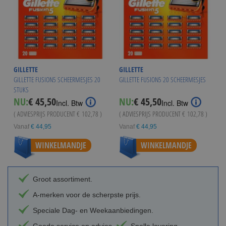
GILLETTE
GILLETTE
GILLETTE FUSION5 SCHEERMESJES 20
GILLETTE FUSION5 20 SCHEERMESJES
STUKS
NU:
€ 45,50
NU:
€ 45,50
Incl. Btw
Incl. Btw
( ADVIESPRIJS PRODUCENT
€ 102,78
)
( ADVIESPRIJS PRODUCENT
€ 102,78
)
Vanaf
€ 44,95
Vanaf
€ 44,95
WINKELMANDJE
WINKELMANDJE
Groot assortiment.
A-merken voor de scherpste prijs.
Speciale Dag- en Weekaanbiedingen.