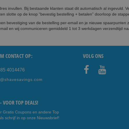
res invullen. Bij bestaande klanten staat dit automatisch al ingevuld. 
n slotte op de knop “bevestig bestelling + betalen” doorloop de stapp
een bevestiging van de bestelling per-email en je nieuwe spaarpunten z
-mail en wij communiceren gemiddeld 1 tot 3 werkdagen verzendtijd n
M CONTACT OP:
VOLG ONS
) 85 4014476
Faceb
Youtub
e@shavesavings.com
ook
e
- VOOR TOP DEALS!
r Gratis Coupons en andere Top
ls schrijf in op onze Nieuwsbrief!