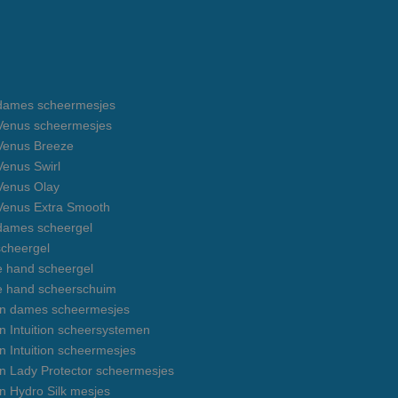
e dames scheermesjes
e Venus scheermesjes
 Venus Breeze
 Venus Swirl
 Venus Olay
 Venus Extra Smooth
 dames scheergel
cheergel
e hand scheergel
e hand scheerschuim
on dames scheermesjes
n Intuition scheersystemen
n Intuition scheermesjes
on Lady Protector scheermesjes
n Hydro Silk mesjes