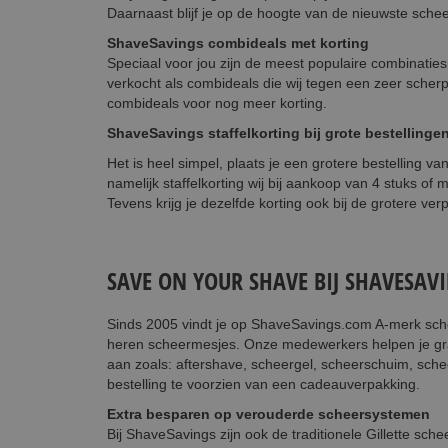
Daarnaast blijf je op de hoogte van de nieuwste schee
ShaveSavings combideals met korting
Speciaal voor jou zijn de meest populaire combinati
verkocht als combideals die wij tegen een zeer scher
combideals voor nog meer korting.
ShaveSavings staffelkorting bij grote bestellinge
Het is heel simpel, plaats je een grotere bestelling v
namelijk staffelkorting wij bij aankoop van 4 stuks of m
Tevens krijg je dezelfde korting ook bij de grotere ve
SAVE ON YOUR SHAVE BIJ SHAVESAV
Sinds 2005 vindt je op ShaveSavings.com A-merk schee
heren scheermesjes. Onze medewerkers helpen je gra
aan zoals: aftershave, scheergel, scheerschuim, sch
bestelling te voorzien van een cadeauverpakking.
Extra besparen op verouderde scheersystemen
Bij ShaveSavings zijn ook de traditionele Gillette sche