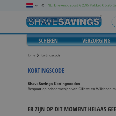
Ga
NL: Brievenbuspost € 2,95 Pakket € 5,95 Gr
€
naar
de
inhoud
SCHEREN
VERZORGING
Home
Kortingscode
KORTINGSCODE
ShaveSavings Kortingscodes
Bespaar op scheermesjes van Gillette en Wilkinson 
ER ZIJN OP DIT MOMENT HELAAS GE