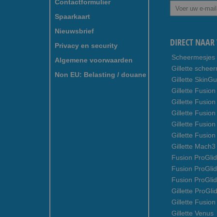
Contactformulier
Abonneer
u
Spaarkaart
op
Nieuwsbrief
onze
DIRECT NAAR 
nieuwsbrief
Privacy en security
Scheermesjes
Algemene voorwaarden
Gillette schee
Non EU: Belasting / douane
Gillette SkinG
Gillette Fusion
Gillette Fusio
Gillette Fusion
Gillette Fusio
Gillette Fusio
Gillette Mach
Fusion ProGlid
Fusion ProGli
Fusion ProGli
Gillette ProGli
Gillette Fusion
Gillette Venus