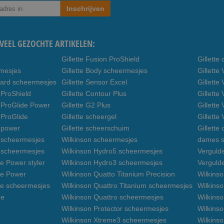
Inschrijven
VEEL GEZOCHTE ARTIKELEN:
Gillette Fusion ProShield
Gillett
rmesjes
Gillette Body scheermesjes
Gillett
uard scheermesjes
Gillette Sensor Excel
Gillette
 ProShield
Gillette Contour Plus
Gillette
n ProGlide Power
Gillette G2 Plus
Gillette
 ProGlide
Gillette scheergel
Gillette
n power
Gillette scheerschuim
Gillette
n scheermesjes
Wilkinson scheermesjes
dames s
3 scheermesjes
Wilkinson Hydro5 scheermesjes
Verguld
e Power styler
Wilkinson Hydro3 scheermesjes
Verguld
de Power
Wilkinson Quatto Titanium Precision
Wilkins
de scheermesjes
Wilkinson Quattro Titanium scheermesjes
Wilkinso
de
Wilkinson Quattro scheermesjes
Wilkinso
Wilkinson Protector scheermesjes
Wilkins
Wilkinson Xtreme3 scheermesjes
Wilkinso