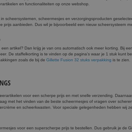
rartikelen en functionaliteiten op onze webshop.
es in scheersystemen, scheermesjes en verzorgingsproducten geselect
pe prijs aanbieden. Dus wil je bijvoorbeeld een nieuw scheersysteem m
n
an een artikel? Dan krijg je van ons automatisch ook meer korting. Bij 
eer. De staffelkorting is te vinden op de pagina’s waar je 1 stuk kunt be
rpakkingen zoals de bij de
Gillette Fusion 32 stuks verpakking
is te zien.
INGS
rartikelen voor een scherpe prijs en met snelle verzending. Daarnaast
ag met het vinden van de beste scheermesjes of vragen over scheren.
eercrème en scheerkwasten. Voor speciale gelegenheden hebben wij ze
ermesjes voor een superscherpe prijs te bestellen. Dus gebruik je de Gill