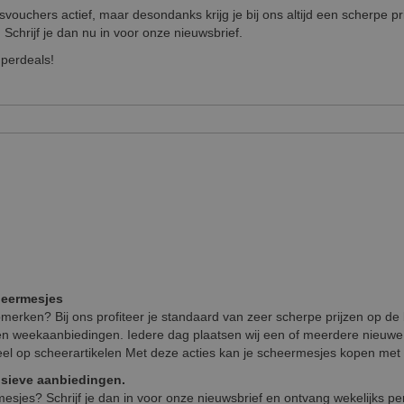
ouchers actief, maar desondanks krijg je bij ons altijd een scherpe p
Schrijf je dan nu in voor onze nieuwsbrief.
perdeals!
heermesjes
merken? Bij ons profiteer je standaard van zeer scherpe prijzen op d
en weekaanbiedingen. Iedere dag plaatsen wij een of meerdere nieuw
eel op scheerartikelen Met deze acties kan je scheermesjes kopen met
sieve aanbiedingen.
esjes? Schrijf je dan in voor onze nieuwsbrief en ontvang wekelijks pe