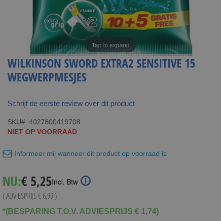
Tap to expand
WILKINSON SWORD EXTRA2 SENSITIVE 15
WEGWERPMESJES
Schrijf de eerste review over dit product
SKU
4027800419708
NIET OP VOORRAAD
Informeer mij wanneer dit product op voorraad is
Special
NU:
€ 5,25
Incl. Btw
Price
( ADVIESPRIJS
€ 6,99
)
*(BESPARING T.O.V. ADVIESPRIJS € 1,74)