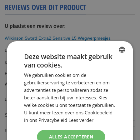
REVIEWS OVER DIT PRODUCT
U plaatst een review over:
Wilkinson Sword Extra2 Sensitive 15 Wegwerpmesjes
Uw waardering
Deze website maakt gebruik
Kwaliteit
van cookies.
DUTCH
1
2
3
4
5
Prijs
We gebruiken cookies om de
star
stars
stars
stars
stars
ENGLISH
1
2
3
4
5
gebruikerservaring te verbeteren en om
Waarde
star
stars
stars
stars
stars
advertenties te personaliseren zodat ze
1
2
3
4
5
star
stars
stars
stars
stars
beter aansluiten bij uw interesses. Kies
Uw naam
welke cookies u ons toestaat te gebruiken.
U kunt meer lezen over ons Cookiebeleid
Samenvatting
in ons Privacybeleid
Lees verder
Review
ALLES ACCEPTEREN