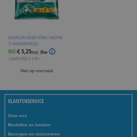
WILKINSON SWORD EXTRA2 SENSITIVE
15 WEGWERPMESJES
Special
NU:
€ 5,25
Incl. Btw
Price
( ADVIESPRIJS
€ 6,99
)
Niet op voorraad
KLANTENSERVICE
Over ons
Bestellen en betalen
Bezorgen en retourneren