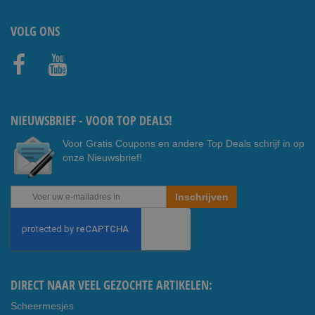
VOLG ONS
Faceb
Youtub
ook
e
NIEUWSBRIEF - VOOR TOP DEALS!
Voor Gratis Coupons en andere Top Deals schrijf in op
onze Nieuwsbrief!
Abonneer
Inschrijven
u
op
onze
nieuwsbrief
DIRECT NAAR VEEL GEZOCHTE ARTIKELEN:
Scheermesjes