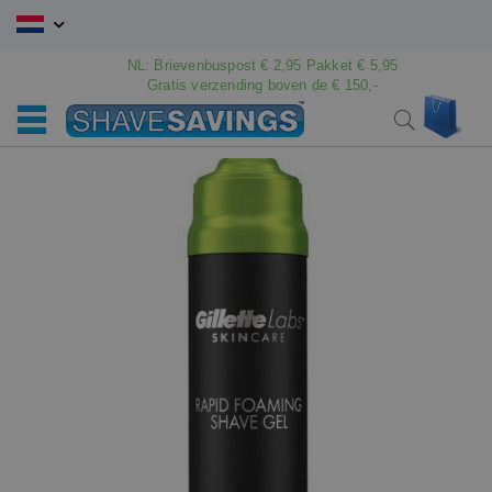
Ga
naar
de
NL: Brievenbuspost € 2,95 Pakket € 5,95
Gratis verzending boven de € 150,-
inhoud
Win
Search
Ga
Ga
naar
naar
het
het
einde
begin
van
van
de
de
afbeeldingen-
afbeeldingen-
gallerij
gallerij