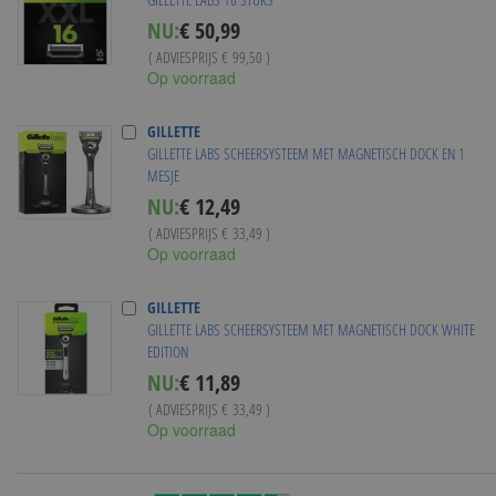
Special
NU:
€ 50,99
Price
( ADVIESPRIJS
€ 99,50
)
Op voorraad
GILLETTE
GILLETTE LABS SCHEERSYSTEEM MET MAGNETISCH DOCK EN 1
MESJE
Special
NU:
€ 12,49
Price
( ADVIESPRIJS
€ 33,49
)
Op voorraad
GILLETTE
GILLETTE LABS SCHEERSYSTEEM MET MAGNETISCH DOCK WHITE
EDITION
Special
NU:
€ 11,89
Price
( ADVIESPRIJS
€ 33,49
)
Op voorraad