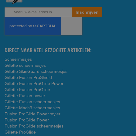
Abonneer
Inschrijven
u
op
onze
nieuwsbrief
DIRECT NAAR VEEL GEZOCHTE ARTIKELEN:
Scheermesjes
Gillette scheermesjes
Gillette SkinGuard scheermesjes
Gillette Fusion ProShield
Gillette Fusion ProGlide Power
Gillette Fusion ProGlide
Gillette Fusion power
Gillette Fusion scheermesjes
Gillette Mach3 scheermesjes
Fusion ProGlide Power styler
Fusion ProGlide Power
Fusion ProGlide scheermesjes
Gillette ProGlide