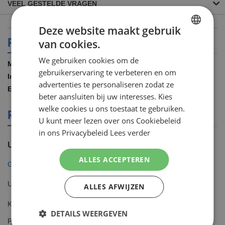
VEEL GESTELDE VRAGEN
Deze website maakt gebruik
PRODUCT SPECIFICATIES
van cookies.
DUTCH
We gebruiken cookies om de
ENGLISH
Meer
Gillette
gebruikerservaring te verbeteren en om
informatie
200.00 ML
advertenties te personaliseren zodat ze
8001090282347
beter aansluiten bij uw interesses. Kies
welke cookies u ons toestaat te gebruiken.
REVIEWS OVER DIT PRODUCT
U kunt meer lezen over ons Cookiebeleid
in ons Privacybeleid
Lees verder
U plaatst een review over:
ALLES ACCEPTEREN
Gillette Labs snel schuimende scheergel
Uw waardering
ALLES AFWIJZEN
Kwaliteit
DETAILS WEERGEVEN
1
2
3
4
5
Prijs
star
stars
stars
stars
stars