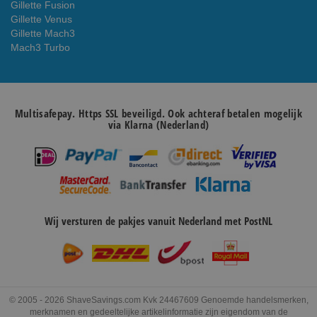
Gillette Fusion
Gillette Venus
Gillette Mach3
Mach3 Turbo
Multisafepay. Https SSL beveiligd. Ook achteraf betalen mogelijk
via Klarna (Nederland)
Wij versturen de pakjes vanuit Nederland met PostNL
© 2005 - 2026 ShaveSavings.com Kvk 24467609 Genoemde handelsmerken,
merknamen en gedeeltelijke artikelinformatie zijn eigendom van de