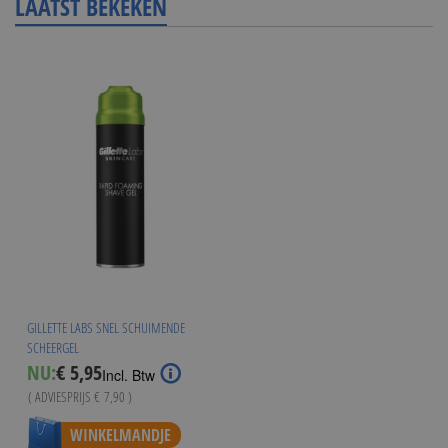
LAATST BEKEKEN
GILLETTE LABS SNEL SCHUIMENDE
SCHEERGEL
Special
NU:
€ 5,95
Incl. Btw
Price
( ADVIESPRIJS
€ 7,90
)
WINKELMANDJE