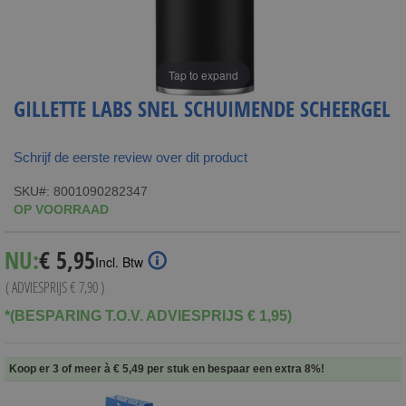
Tap to expand
GILLETTE LABS SNEL SCHUIMENDE SCHEERGEL
Schrijf de eerste review over dit product
SKU
8001090282347
OP VOORRAAD
Special
NU:
€ 5,95
Incl. Btw
Price
( ADVIESPRIJS
€ 7,90
)
*(BESPARING T.O.V. ADVIESPRIJS € 1,95)
Koop er 3 of meer à
€ 5,49
per stuk en
bespaar een extra
8
%
!