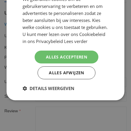
ENGLISH
gebruikerservaring te verbeteren en om
advertenties te personaliseren zodat ze
U plaatst een review over:
beter aansluiten bij uw interesses. Kies
Wilkinson Hydro Silk 6 Scheermesjes
welke cookies u ons toestaat te gebruiken.
U kunt meer lezen over ons Cookiebeleid
Uw waardering
in ons Privacybeleid
Lees verder
Kwaliteit
1
2
3
4
5
ALLES ACCEPTEREN
Prijs
star
stars
stars
stars
stars
1
2
3
4
5
Waarde
star
stars
stars
stars
stars
ALLES AFWIJZEN
1
2
3
4
5
star
stars
stars
stars
stars
Uw naam
DETAILS WEERGEVEN
Samenvatting
Review