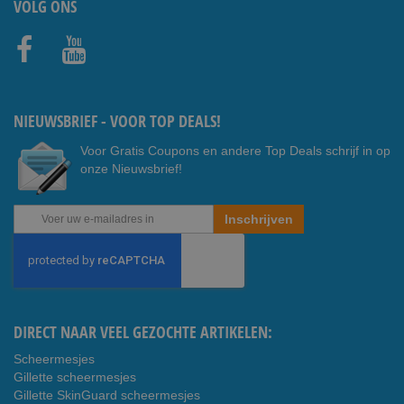
VOLG ONS
Faceb
Youtub
ook
e
NIEUWSBRIEF - VOOR TOP DEALS!
Voor Gratis Coupons en andere Top Deals schrijf in op
onze Nieuwsbrief!
Abonneer
Inschrijven
u
op
onze
nieuwsbrief
DIRECT NAAR VEEL GEZOCHTE ARTIKELEN:
Scheermesjes
Gillette scheermesjes
Gillette SkinGuard scheermesjes