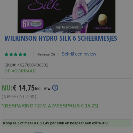
Tap to expand
WILKINSON HYDRO SILK 6 SCHEERMESJES
Waardering:
Schrijf een review
Reviews
(3)
93
100
% of
SKU
4027800406302
OP VOORRAAD
Special
NU:
€ 14,75
Incl. Btw
Price
( ADVIESPRIJS
€ 29,98
)
*(BESPARING T.O.V. ADVIESPRIJS € 15,23)
Koop er 2 of meer à
€ 13,49
per stuk en
bespaar een extra
9
%
!