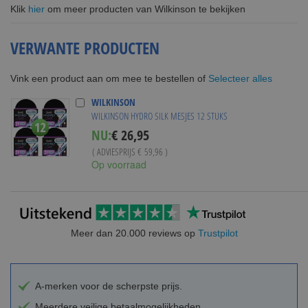
Klik
hier
om meer producten van Wilkinson te bekijken
VERWANTE PRODUCTEN
Selecteer alles
Vink een product aan om mee te bestellen of
WILKINSON
WILKINSON HYDRO SILK MESJES 12 STUKS
Special
NU:
€ 26,95
Price
( ADVIESPRIJS
€ 59,96
)
Op voorraad
Meer dan 20.000 reviews op
Trustpilot
A-merken voor de scherpste prijs.
Meerdere veilige betaalmogelijkheden.