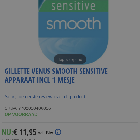
Tap to expand
GILLETTE VENUS SMOOTH SENSITIVE
APPARAAT INCL 1 MESJE
Schrijf de eerste review over dit product
SKU
7702018486816
OP VOORRAAD
Special
NU:
€ 11,95
Incl. Btw
Price