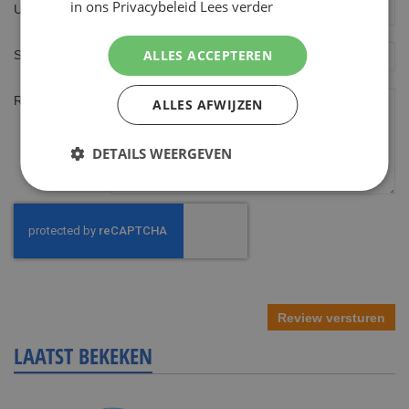
star
stars
stars
stars
stars
in ons Privacybeleid
Lees verder
Uw naam
ALLES ACCEPTEREN
Samenvatting
Review
ALLES AFWIJZEN
DETAILS WEERGEVEN
Review versturen
LAATST BEKEKEN