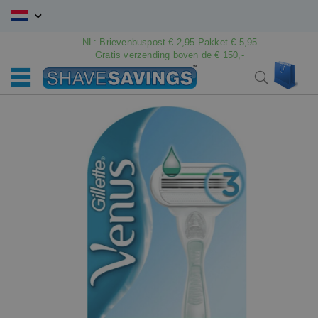
Ga
naar
de
NL: Brievenbuspost € 2,95 Pakket € 5,95
Gratis verzending boven de € 150,-
inhoud
Win
Search
Ga
Ga
naar
naar
het
het
einde
begin
van
van
de
de
afbeeldingen-
afbeeldingen-
gallerij
gallerij