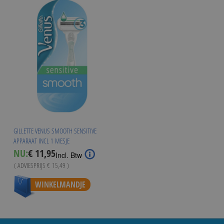
GILLETTE VENUS SMOOTH SENSITIVE
APPARAAT INCL 1 MESJE
Special
NU:
€ 11,95
Incl. Btw
Price
( ADVIESPRIJS
€ 15,49
)
WINKELMANDJE