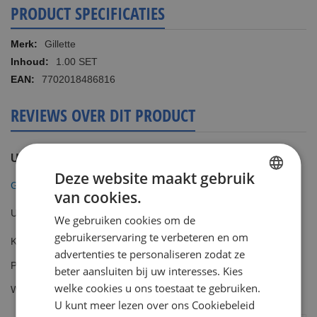
PRODUCT SPECIFICATIES
Meer
Gillette
informatie
1.00 SET
7702018486816
REVIEWS OVER DIT PRODUCT
U plaatst een review over:
Deze website maakt gebruik
Gillette Venus Smooth Sensitive Apparaat incl 1 Mesje
van cookies.
DUTCH
Uw waardering
We gebruiken cookies om de
ENGLISH
gebruikerservaring te verbeteren en om
Kwaliteit
advertenties te personaliseren zodat ze
1
2
3
4
5
Prijs
star
stars
stars
stars
stars
beter aansluiten bij uw interesses. Kies
1
2
3
4
5
welke cookies u ons toestaat te gebruiken.
Waarde
star
stars
stars
stars
stars
1
2
3
4
5
U kunt meer lezen over ons Cookiebeleid