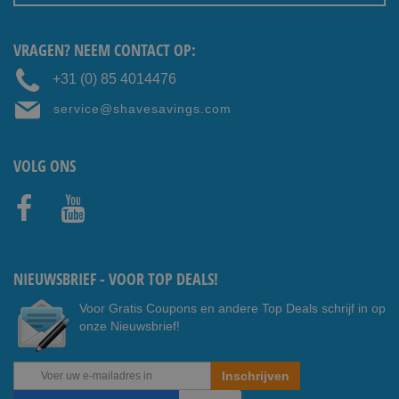
VRAGEN? NEEM CONTACT OP:
+31 (0) 85 4014476
service@shavesavings.com
VOLG ONS
Faceb
Youtub
ook
e
NIEUWSBRIEF - VOOR TOP DEALS!
Voor Gratis Coupons en andere Top Deals schrijf in op
onze Nieuwsbrief!
Abonneer
Inschrijven
u