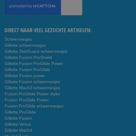
op
onze
nieuwsbrief
DIRECT NAAR VEEL GEZOCHTE ARTIKELEN:
Scheermesjes
Gillette scheermesjes
Gillette SkinGuard scheermesjes
Gillette Fusion ProShield
Gillette Fusion ProGlide Power
Gillette Fusion ProGlide
Gillette Fusion power
Gillette Fusion scheermesjes
Gillette Mach3 scheermesjes
Fusion ProGlide Power styler
Fusion ProGlide Power
Fusion ProGlide scheermesjes
Gillette ProGlide
Gillette Fusion
Gillette Venus
Gillette Mach3