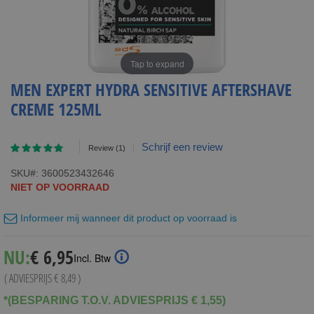
Tap to expand
MEN EXPERT HYDRA SENSITIVE AFTERSHAVE
CREME 125ML
Waardering:
Schrijf een review
Review
(1)
100
100
% of
SKU
3600523432646
NIET OP VOORRAAD
Informeer mij wanneer dit product op voorraad is
Special
NU:
€ 6,95
Incl. Btw
Price
( ADVIESPRIJS
€ 8,49
)
*(BESPARING T.O.V. ADVIESPRIJS € 1,55)