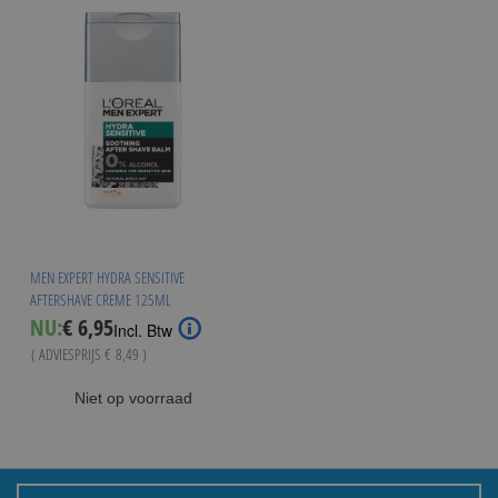
MEN EXPERT HYDRA SENSITIVE
AFTERSHAVE CREME 125ML
Special
NU:
€ 6,95
Incl. Btw
Price
( ADVIESPRIJS
€ 8,49
)
Niet op voorraad