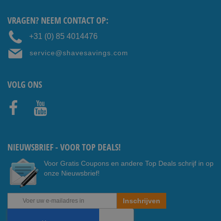
VRAGEN? NEEM CONTACT OP:
+31 (0) 85 4014476
service@shavesavings.com
VOLG ONS
Faceb
Youtub
ook
e
NIEUWSBRIEF - VOOR TOP DEALS!
Voor Gratis Coupons en andere Top Deals schrijf in op
onze Nieuwsbrief!
Abonneer
Inschrijven
u
op