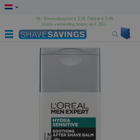
Ga
naar
de
NL: Brievenbuspost € 2,95 Pakket € 5,95
Gratis verzending boven de € 150,-
inhoud
Win
Search
Ga
Ga
naar
naar
het
het
einde
begin
van
van
de
de
afbeeldingen-
afbeeldingen-
gallerij
gallerij