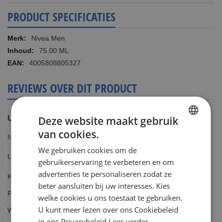
PRODUCT SPECIFICATIES
Meer
Nivea Men
informatie
75.00 ML
4005808805327
REVIEWS OVER DIT PRODUCT
Deze website maakt gebruik
U plaatst een review over:
van cookies.
DUTCH
Nivea For Men After Shave Balsem Active Age
We gebruiken cookies om de
ENGLISH
Uw waardering
gebruikerservaring te verbeteren en om
advertenties te personaliseren zodat ze
Kwaliteit
beter aansluiten bij uw interesses. Kies
1
2
3
4
5
Prijs
star
stars
stars
stars
stars
welke cookies u ons toestaat te gebruiken.
1
2
3
4
5
U kunt meer lezen over ons Cookiebeleid
Waarde
star
stars
stars
stars
stars
1
2
3
4
5
in ons Privacybeleid
Lees verder