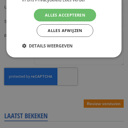
star
stars
stars
stars
stars
Uw naam
ALLES ACCEPTEREN
Samenvatting
ALLES AFWIJZEN
Review
DETAILS WEERGEVEN
Review versturen
LAATST BEKEKEN