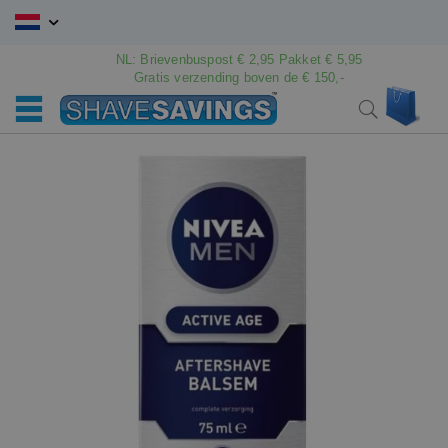
Ga
naar
de
NL: Brievenbuspost € 2,95 Pakket € 5,95
Gratis verzending boven de € 150,-
inhoud
Win
Search
Ga
Ga
naar
naar
het
het
einde
begin
van
van
de
de
afbeeldingen-
afbeeldingen-
gallerij
gallerij