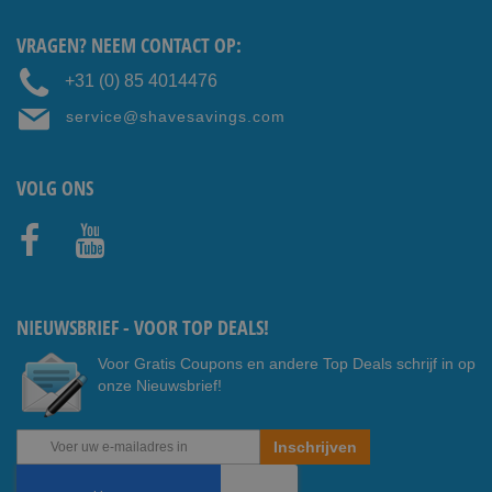
VRAGEN? NEEM CONTACT OP:
+31 (0) 85 4014476
service@shavesavings.com
VOLG ONS
Faceb
Youtub
ook
e
NIEUWSBRIEF - VOOR TOP DEALS!
Voor Gratis Coupons en andere Top Deals schrijf in op
onze Nieuwsbrief!
Abonneer
Inschrijven
u
op