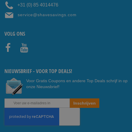
+31 (0) 85 4014476
service@shavesavings.com
VOLG ONS
Faceb
Youtub
ook
e
NIEUWSBRIEF - VOOR TOP DEALS!
Voor Gratis Coupons en andere Top Deals schrijf in op
onze Nieuwsbrief!
Abonneer
Inschrijven
u
op
onze
nieuwsbrief