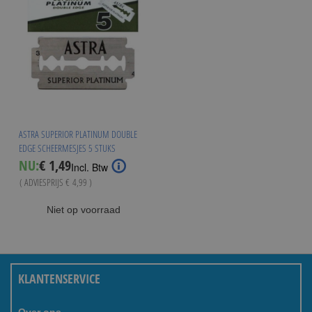
ASTRA SUPERIOR PLATINUM DOUBLE
EDGE SCHEERMESJES 5 STUKS
Special
NU:
€ 1,49
Incl. Btw
Price
( ADVIESPRIJS
€ 4,99
)
Niet op voorraad
KLANTENSERVICE