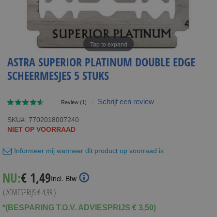
Tap to expand
ASTRA SUPERIOR PLATINUM DOUBLE EDGE
SCHEERMESJES 5 STUKS
Waardering:
Schrijf een review
Review
(1)
80
100
% of
SKU
7702018007240
NIET OP VOORRAAD
Informeer mij wanneer dit product op voorraad is
Special
NU:
€ 1,49
Incl. Btw
Price
( ADVIESPRIJS
€ 4,99
)
*(BESPARING T.O.V. ADVIESPRIJS € 3,50)