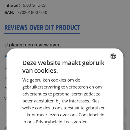
informatie
5.00 STUKS
7702018007240
REVIEWS OVER DIT PRODUCT
U plaatst een review over:
Astra Superior Platinum Double Edge Scheermesjes 5 Stuks
Deze website maakt gebruik
Uw waardering
van cookies.
DUTCH
Kwaliteit
We gebruiken cookies om de
ENGLISH
1
2
3
4
5
gebruikerservaring te verbeteren en om
Prijs
star
stars
stars
stars
stars
advertenties te personaliseren zodat ze
1
2
3
4
5
Waarde
beter aansluiten bij uw interesses. Kies
star
stars
stars
stars
stars
1
2
3
4
5
welke cookies u ons toestaat te gebruiken.
star
stars
stars
stars
stars
Uw naam
U kunt meer lezen over ons Cookiebeleid
in ons Privacybeleid
Lees verder
Samenvatting