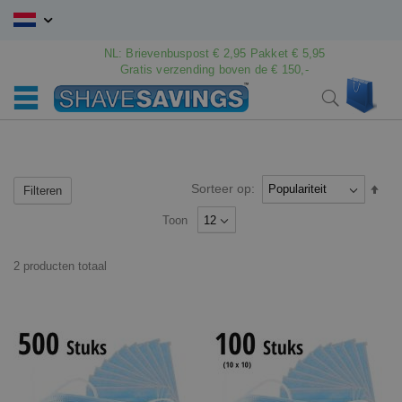
Ga
naar
de
NL: Brievenbuspost € 2,95 Pakket € 5,95
inhoud
Gratis verzending boven de € 150,-
Wink
Search
Sorteer op:
Van
Filteren
hoo
Toon
naar
laag
sort
2
producten
totaal