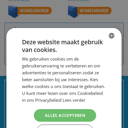
Vanaf
€ 44,95
Vanaf
€ 44,95
WINKELMANDJE
WINKELMANDJE
Groot assortiment.
A-merken voor de scherpste prijs.
Deze website maakt gebruik
Speciale Dag- en Weekaanbiedingen.
van cookies.
DUTCH
Goede service en advies.
Snelle levering.
We gebruiken cookies om de
ENGLISH
gebruikerservaring te verbeteren en om
advertenties te personaliseren zodat ze
beter aansluiten bij uw interesses. Kies
KLANTENSERVICE
welke cookies u ons toestaat te gebruiken.
U kunt meer lezen over ons Cookiebeleid
in ons Privacybeleid
Lees verder
Over ons
Bestellen en betalen
ALLES ACCEPTEREN
Bezorgen en retourneren
Tevredenheidsgarantie