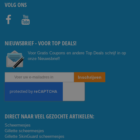
VOLG ONS
Facebo
Youtub
ok
e
NIEUWSBRIEF - VOOR TOP DEALS!
Voor Gratis Coupons en andere Top Deals schrijf in op
onze Nieuwsbrief!
Abonneer
Inschrijven
u
op
onze
nieuwsbrief
DIRECT NAAR VEEL GEZOCHTE ARTIKELEN:
Scheermesjes
Gillette scheermesjes
Gillette SkinGuard scheermesjes