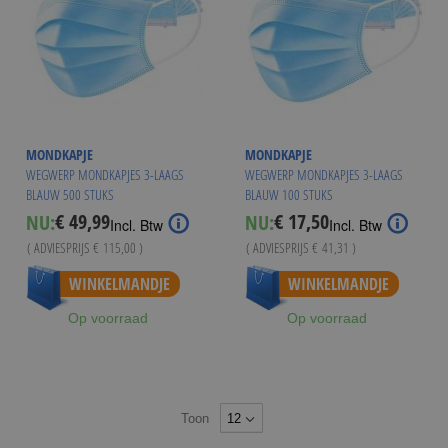
MONDKAPJE
MONDKAPJE
WEGWERP MONDKAPJES 3-LAAGS
WEGWERP MONDKAPJES 3-LAAGS
BLAUW 500 STUKS
BLAUW 100 STUKS
€ 49,99
€ 17,50
NU:
NU:
Special
Special
Incl. Btw
Incl. Btw
Price
Price
( ADVIESPRIJS
€ 115,00
)
( ADVIESPRIJS
€ 41,31
)
WINKELMANDJE
WINKELMANDJE
Op voorraad
Op voorraad
Toon