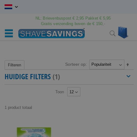
Ga
naar
de
NL: Brievenbuspost € 2,95 Pakket € 5,95
inhoud
Gratis verzending boven de € 150,-
Wink
Search
Sorteer op:
Van
Filteren
hoo
HUIDIGE FILTERS
naar
laag
sort
Toon
1
product
totaal