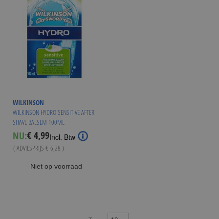
WILKINSON
WILKINSON HYDRO SENSITIVE AFTER
SHAVE BALSEM 100ML
€ 4,99
NU:
Special
Incl. Btw
Price
( ADVIESPRIJS
€ 6,28
)
Niet op voorraad