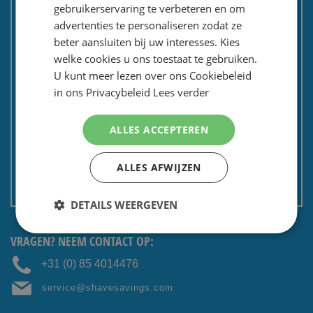
Tevredenheidsgarantie
gebruikerservaring te verbeteren en om
Kadoservice
advertenties te personaliseren zodat ze
beter aansluiten bij uw interesses. Kies
Bedrijven / zakelijk
welke cookies u ons toestaat te gebruiken.
Meest gestelde vragen
U kunt meer lezen over ons Cookiebeleid
Contactformulier
in ons Privacybeleid
Lees verder
Spaarkaart
Nieuwsbrief
ALLES ACCEPTEREN
Privacy en security
ALLES AFWIJZEN
Algemene voorwaarden
Non EU: Belasting / douane
DETAILS WEERGEVEN
VRAGEN? NEEM CONTACT OP:
+31 (0) 85 4014476
service@shavesavings.com