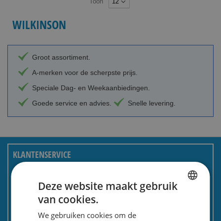
Toon
WILKINSON
Groot assortiment.
A-merken voor de scherpste prijs.
Speciale Dag- en Weekaanbiedingen.
Goede service en advies.
Snelle levering.
KLANTENSERVICE
Over ons
Deze website maakt gebruik
Bestellen en betalen
van cookies.
DUTCH
Bezorgen en retourneren
We gebruiken cookies om de
ENGLISH