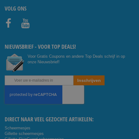
VOLG ONS
Facebo
Youtub
ok
e
NIEUWSBRIEF - VOOR TOP DEALS!
Voor Gratis Coupons en andere Top Deals schrijf in op
onze Nieuwsbrief!
Abonneer
Inschrijven
u
op
onze
nieuwsbrief
DIRECT NAAR VEEL GEZOCHTE ARTIKELEN:
Scheermesjes
Gillette scheermesjes