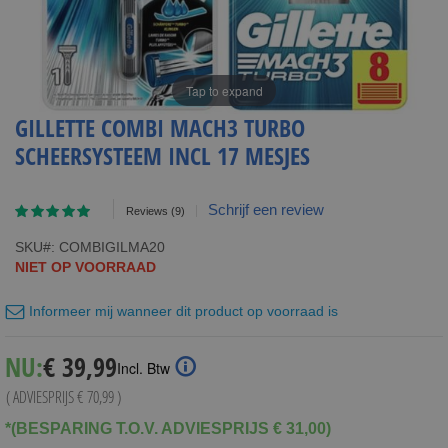
Tap to expand
GILLETTE COMBI MACH3 TURBO
SCHEERSYSTEEM INCL 17 MESJES
Waardering:
Schrijf een review
Reviews
(9)
98
100
% of
SKU
COMBIGILMA20
NIET OP VOORRAAD
Informeer mij wanneer dit product op voorraad is
Special
NU:
€ 39,99
Incl. Btw
Price
( ADVIESPRIJS
€ 70,99
)
*(BESPARING T.O.V. ADVIESPRIJS € 31,00)