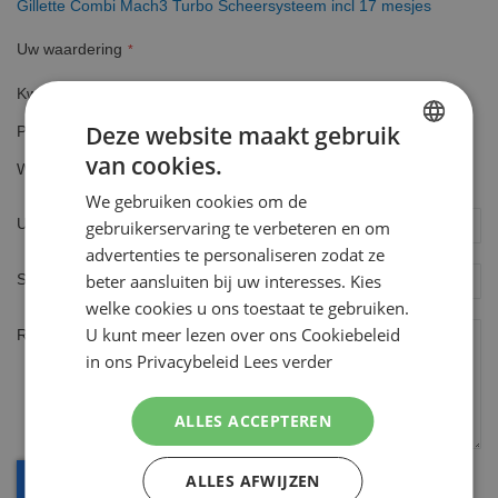
Gillette Combi Mach3 Turbo Scheersysteem incl 17 mesjes
Uw waardering
Kwaliteit
1
2
3
4
5
Deze website maakt gebruik
Prijs
star
stars
stars
stars
stars
1
2
3
4
5
van cookies.
DUTCH
Waarde
star
stars
stars
stars
stars
1
2
3
4
5
We gebruiken cookies om de
ENGLISH
star
stars
stars
stars
stars
Uw naam
gebruikerservaring te verbeteren en om
advertenties te personaliseren zodat ze
beter aansluiten bij uw interesses. Kies
Samenvatting
welke cookies u ons toestaat te gebruiken.
U kunt meer lezen over ons Cookiebeleid
Review
in ons Privacybeleid
Lees verder
ALLES ACCEPTEREN
ALLES AFWIJZEN