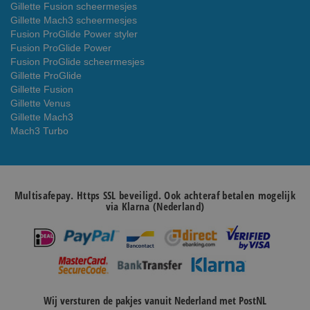
Gillette Fusion scheermesjes
Gillette Mach3 scheermesjes
Fusion ProGlide Power styler
Fusion ProGlide Power
Fusion ProGlide scheermesjes
Gillette ProGlide
Gillette Fusion
Gillette Venus
Gillette Mach3
Mach3 Turbo
Multisafepay. Https SSL beveiligd. Ook achteraf betalen mogelijk
via Klarna (Nederland)
Wij versturen de pakjes vanuit Nederland met PostNL