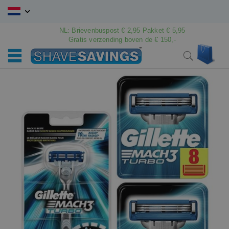
Ga
naar
de
NL: Brievenbuspost € 2,95 Pakket € 5,95
Gratis verzending boven de € 150,-
inhoud
Win
Search
Ga
Ga
naar
naar
het
het
einde
begin
van
van
de
de
afbeeldingen-
afbeeldingen-
gallerij
gallerij