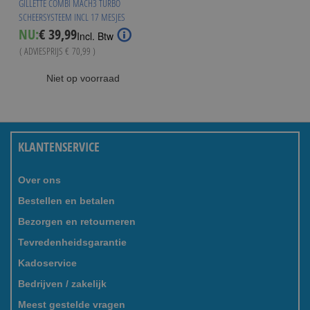
GILLETTE COMBI MACH3 TURBO
SCHEERSYSTEEM INCL 17 MESJES
Special
NU:
€ 39,99
Incl. Btw
Price
( ADVIESPRIJS
€ 70,99
)
Niet op voorraad
KLANTENSERVICE
Over ons
Bestellen en betalen
Bezorgen en retourneren
Tevredenheidsgarantie
Kadoservice
Bedrijven / zakelijk
Meest gestelde vragen