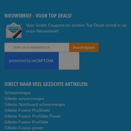
Youtub
ook
e
NIEUWSBRIEF - VOOR TOP DEALS!
Voor Gratis Coupons en andere Top Deals schrijf in op
onze Nieuwsbrief!
Abonneer
Inschrijven
u
op
onze
nieuwsbrief
DIRECT NAAR VEEL GEZOCHTE ARTIKELEN:
Scheermesjes
Gillette scheermesjes
Gillette SkinGuard scheermesjes
Gillette Fusion ProShield
Gillette Fusion ProGlide Power
Gillette Fusion ProGlide
Gillette Fusion power